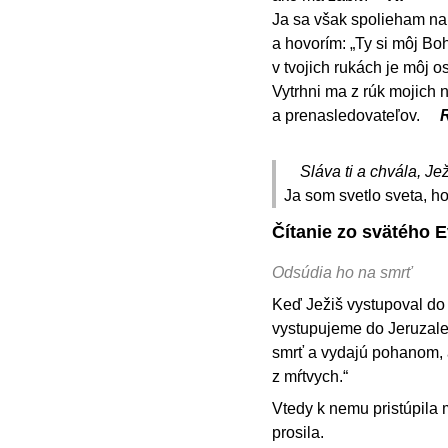
Ja sa však spolieham na
a hovorím: „Ty si môj Boh
v tvojich rukách je môj o
Vytrhni ma z rúk mojich n
a prenasledovateľov.
R
Sláva ti a chvála, Jež
Ja som svetlo sveta, ho
Čítanie zo svätého 
Odsúdia ho na smrť
Keď Ježiš vystupoval do 
vystupujeme do Jeruzal
smrť a vydajú pohanom, ab
z mŕtvych.“
Vtedy k nemu pristúpila 
prosila.