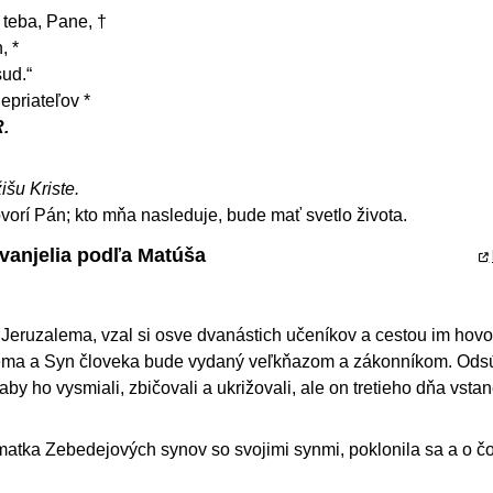
 teba, Pane, †
, *
sud.“
epriateľov *
.
išu Kriste.
vorí Pán; kto mňa nasleduje, bude mať svetlo života.
Evanjelia podľa Matúša
Jeruzalema, vzal si osve dvanástich učeníkov a cestou im hovori
ema a Syn človeka bude vydaný veľkňazom a zákonníkom. Ods
y ho vysmiali, zbičovali a ukrižovali, ale on tretieho dňa vsta
matka Zebedejových synov so svojimi synmi, poklonila sa a o čo