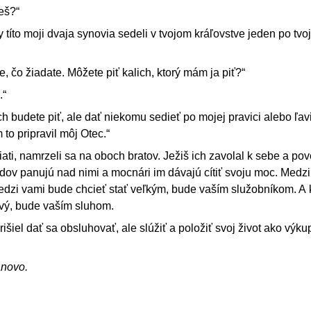
eš?“
títo moji dvaja synovia sedeli v tvojom kráľovstve jeden po tvoj
, čo žiadate. Môžete piť kalich, ktorý mám ja piť?“
.“
h budete piť, ale dať niekomu sedieť po mojej pravici alebo ľavi
 to pripravil môj Otec.“
iati, namrzeli sa na oboch bratov. Ježiš ich zavolal k sebe a pov
odov panujú nad nimi a mocnári im dávajú cítiť svoju moc. Medzi
edzi vami bude chcieť stať veľkým, bude vaším služobníkom. A 
rvý, bude vaším sluhom.
šiel dať sa obsluhovať, ale slúžiť a položiť svoj život ako výk
ánovo.