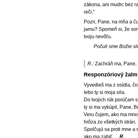
zákona, ani mudrc bez r
reči.“
Pozri, Pane, na mňa a ču
jamu? Spomeň si, že som 
tvoju nevôľu.
Počuli sme Božie sl
R.:
Zachráň ma, Pane, 
Responzóriový žalm
Vyvedieš ma z osídla, čo m
lebo ty si moja sila.
Do tvojich rúk porúčam s
ty si ma vykúpil, Pane, 
Veru čujem, ako ma mnoh
hrôza zo všetkých strán.
Spolčujú sa proti mne a r
ako ma zabiť.
R.