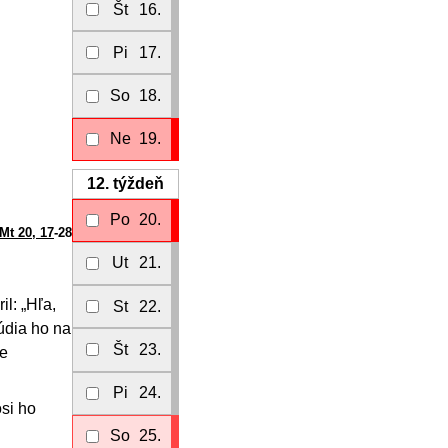
Št
16.
Pi
17.
So
18.
Ne
19.
12.
týždeň
Po
20.
Mt 20, 17
-28
Ut
21.
l: „Hľa,
St
22.
údia ho na
Št
23.
ne
Pi
24.
si ho
So
25.