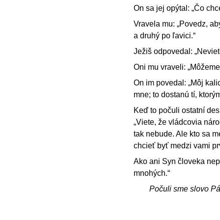
On sa jej opýtal: „Čo chc
Vravela mu: „Povedz, aby 
a druhý po ľavici.“
Ježiš odpovedal: „Neviete
Oni mu vraveli: „Môžeme
On im povedal: „Môj kalic
mne; to dostanú tí, ktorým
Keď to počuli ostatní des
„Viete, že vládcovia nár
tak nebude. Ale kto sa m
chcieť byť medzi vami p
Ako ani Syn človeka nepri
mnohých.“
Počuli sme slovo P