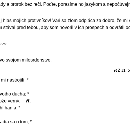
ady a prorok bez reči. Poďte, porazíme ho jazykom a nepočúvaj
j hlas mojich protivníkov! Vari sa zlom odpláca za dobro, že mi 
stával pred tebou, aby som hovoril v ich prospech a odvrátil o
ovo.
vo svojom milosrdenstve.
Ž 31, 5
i nastrojili, *
vojho ducha; *
Bože verný.
R.
í hania: *
adia sa o tom, *