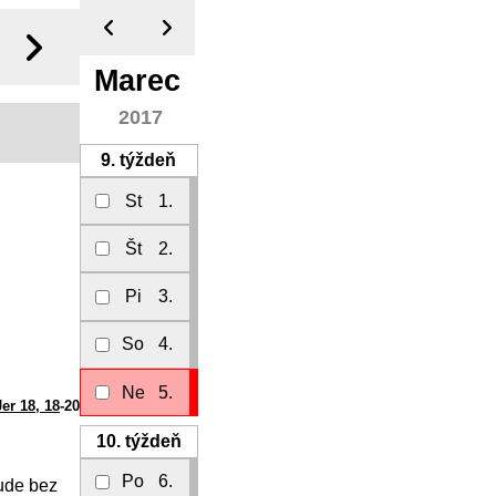
Marec
2017
9.
týždeň
St
1.
Št
2.
Pi
3.
So
4.
Ne
5.
Jer 18, 18
-20
10.
týždeň
Po
6.
bude bez