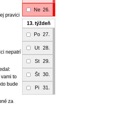
Ne
26.
ej pravici
13.
týždeň
Po
27.
Ut
28.
ci nepatrí
St
29.
edal:
Št
30.
 vami to
kto bude
Pi
31.
upné za