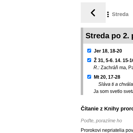
Streda
Streda po 2.
Jer 18, 18-20
Ž 31, 5-6. 14. 15-1
R.:
Zachráň ma, Pa
Mt 20, 17-28
Sláva ti a chvála
Ja som svetlo svet
Čítanie z Knihy pro
Poďte, porazíme ho
Prorokovi nepriatelia po