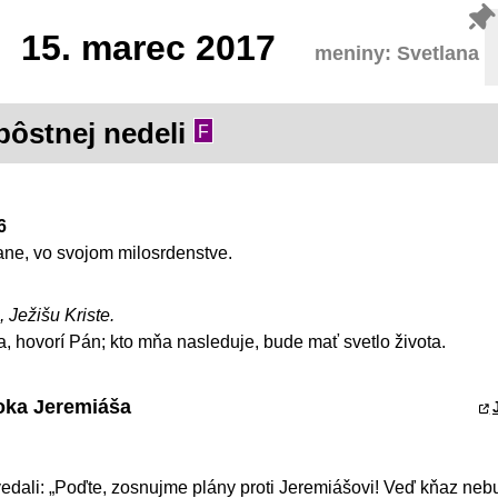
15.
marec 2017
meniny: Svetlana
 pôstnej nedeli
F
6
ne, vo svojom milosrdenstve.
, Ježišu Kriste.
a, hovorí Pán; kto mňa nasleduje, bude mať svetlo života.
roka Jeremiáša
vedali: „Poďte, zosnujme plány proti Jeremiášovi! Veď kňaz ne