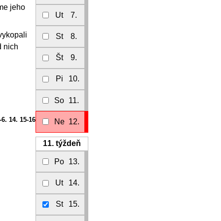
me jeho
Ut
7.
vykopali
St
8.
d nich
Št
9.
Pi
10.
So
11.
-6. 14. 15-16
Ne
12.
11.
týždeň
Po
13.
Ut
14.
St
15.