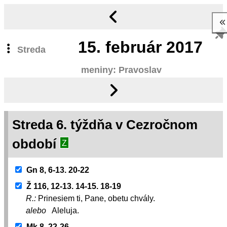
15.
február 2017
Streda
meniny: Pravoslav
Streda 6. týždňa v Cezročnom
období
Z
Gn 8, 6-13. 20-22
Ž 116, 12-13. 14-15. 18-19
R.:
Prinesiem ti, Pane, obetu chvály.
alebo
Aleluja.
Mk 8, 22-26