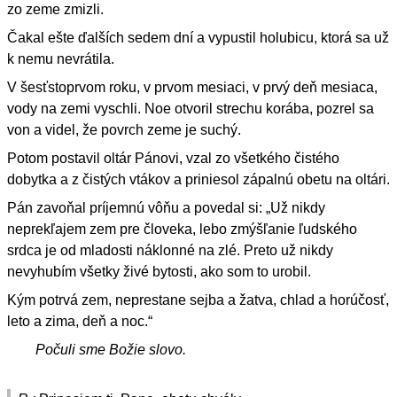
zo zeme zmizli.
Čakal ešte ďalších sedem dní a vypustil holubicu, ktorá sa už
k nemu nevrátila.
V šesťstoprvom roku, v prvom mesiaci, v prvý deň mesiaca,
vody na zemi vyschli. Noe otvoril strechu korába, pozrel sa
von a videl, že povrch zeme je suchý.
Potom postavil oltár Pánovi, vzal zo všetkého čistého
dobytka a z čistých vtákov a priniesol zápalnú obetu na oltári.
Pán zavoňal príjemnú vôňu a povedal si: „Už nikdy
neprekľajem zem pre človeka, lebo zmýšľanie ľudského
srdca je od mladosti náklonné na zlé. Preto už nikdy
nevyhubím všetky živé bytosti, ako som to urobil.
Kým potrvá zem, neprestane sejba a žatva, chlad a horúčosť,
leto a zima, deň a noc.“
Počuli sme Božie slovo.