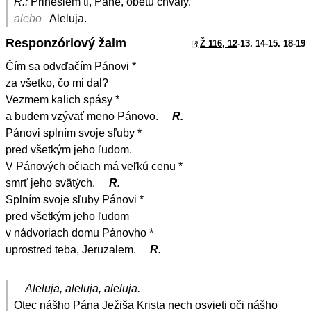
R.:
Prinesiem ti, Pane, obetu chvály.
alebo
Aleluja.
Responzóriový žalm
Ž 116, 12
-13. 14-15. 18-19
Čím sa odvďačím Pánovi *
za všetko, čo mi dal?
Vezmem kalich spásy *
a budem vzývať meno Pánovo.
R.
Pánovi splním svoje sľuby *
pred všetkým jeho ľudom.
V Pánových očiach má veľkú cenu *
smrť jeho svätých.
R.
Splním svoje sľuby Pánovi *
pred všetkým jeho ľudom
v nádvoriach domu Pánovho *
uprostred teba, Jeruzalem.
R.
Aleluja, aleluja, aleluja.
Otec nášho Pána Ježiša Krista nech osvieti oči nášho