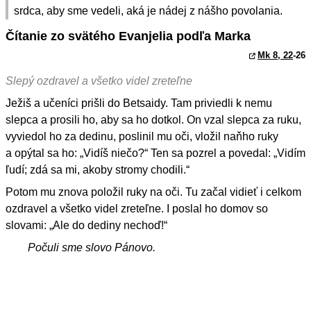
srdca, aby sme vedeli, aká je nádej z nášho povolania.
Čítanie zo svätého Evanjelia podľa Marka
Mk 8, 22
-26
Slepý ozdravel a všetko videl zreteľne
Ježiš a učeníci prišli do Betsaidy. Tam priviedli k nemu
slepca a prosili ho, aby sa ho dotkol. On vzal slepca za ruku,
vyviedol ho za dedinu, poslinil mu oči, vložil naňho ruky
a opýtal sa ho: „Vidíš niečo?“ Ten sa pozrel a povedal: „Vidím
ľudí; zdá sa mi, akoby stromy chodili.“
Potom mu znova položil ruky na oči. Tu začal vidieť i celkom
ozdravel a všetko videl zreteľne. I poslal ho domov so
slovami: „Ale do dediny nechoď!“
Počuli sme slovo Pánovo.