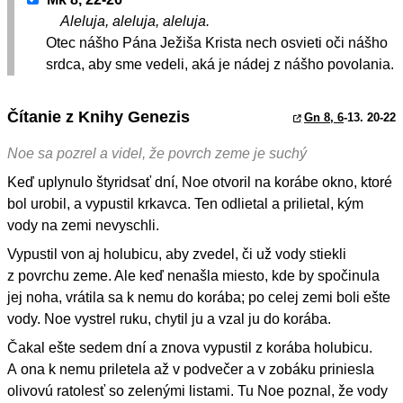
Aleluja, aleluja, aleluja.
Otec nášho Pána Ježiša Krista nech osvieti oči nášho
srdca, aby sme vedeli, aká je nádej z nášho povolania.
Čítanie z Knihy Genezis
Gn 8, 6
-13. 20-22
Noe sa pozrel a videl, že povrch zeme je suchý
Keď uplynulo štyridsať dní, Noe otvoril na korábe okno, ktoré
bol urobil, a vypustil krkavca. Ten odlietal a prilietal, kým
vody na zemi nevyschli.
Vypustil von aj holubicu, aby zvedel, či už vody stiekli
z povrchu zeme. Ale keď nenašla miesto, kde by spočinula
jej noha, vrátila sa k nemu do korába; po celej zemi boli ešte
vody. Noe vystrel ruku, chytil ju a vzal ju do korába.
Čakal ešte sedem dní a znova vypustil z korába holubicu.
A ona k nemu priletela až v podvečer a v zobáku priniesla
olivovú ratolesť so zelenými listami. Tu Noe poznal, že vody