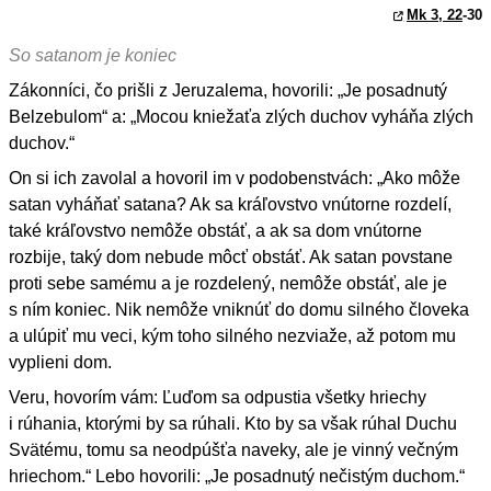
Mk 3, 22
-30
So satanom je koniec
Zákonníci, čo prišli z Jeruzalema, hovorili: „Je posadnutý
Belzebulom“ a: „Mocou kniežaťa zlých duchov vyháňa zlých
duchov.“
On si ich zavolal a hovoril im v podobenstvách: „Ako môže
satan vyháňať satana? Ak sa kráľovstvo vnútorne rozdelí,
také kráľovstvo nemôže obstáť, a ak sa dom vnútorne
rozbije, taký dom nebude môcť obstáť. Ak satan povstane
proti sebe samému a je rozdelený, nemôže obstáť, ale je
s ním koniec. Nik nemôže vniknúť do domu silného človeka
a ulúpiť mu veci, kým toho silného nezviaže, až potom mu
vyplieni dom.
Veru, hovorím vám: Ľuďom sa odpustia všetky hriechy
i rúhania, ktorými by sa rúhali. Kto by sa však rúhal Duchu
Svätému, tomu sa neodpúšťa naveky, ale je vinný večným
hriechom.“ Lebo hovorili: „Je posadnutý nečistým duchom.“