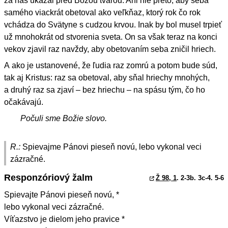
za nás ukázal pred Božou tvárou. Ani nie preto, aby seba
samého viackrát obetoval ako veľkňaz, ktorý rok čo rok
vchádza do Svätyne s cudzou krvou. Inak by bol musel trpieť
už mnohokrát od stvorenia sveta. On sa však teraz na konci
vekov zjavil raz navždy, aby obetovaním seba zničil hriech.
A ako je ustanovené, že ľudia raz zomrú a potom bude súd,
tak aj Kristus: raz sa obetoval, aby sňal hriechy mnohých,
a druhý raz sa zjaví – bez hriechu – na spásu tým, čo ho
očakávajú.
Počuli sme Božie slovo.
R.:
Spievajme Pánovi pieseň novú, lebo vykonal veci
zázračné.
Responzóriový žalm
Ž 98, 1
. 2-3b. 3c-4. 5-6
Spievajte Pánovi pieseň novú, *
lebo vykonal veci zázračné.
Víťazstvo je dielom jeho pravice *