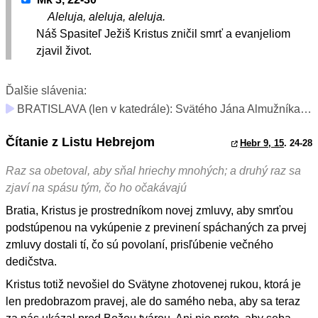
Aleluja, aleluja, aleluja.
Náš Spasiteľ Ježiš Kristus zničil smrť a evanjeliom
zjavil život.
Ďalšie slávenia:
BRATISLAVA (len v katedrále): Svätého Jána Almužníka, biskupa (spomienka)
Čítanie z Listu Hebrejom
Hebr 9, 15
. 24-28
Raz sa obetoval, aby sňal hriechy mnohých; a druhý raz sa
zjaví na spásu tým, čo ho očakávajú
Bratia, Kristus je prostredníkom novej zmluvy, aby smrťou
podstúpenou na vykúpenie z previnení spáchaných za prvej
zmluvy dostali tí, čo sú povolaní, prisľúbenie večného
dedičstva.
Kristus totiž nevošiel do Svätyne zhotovenej rukou, ktorá je
len predobrazom pravej, ale do samého neba, aby sa teraz