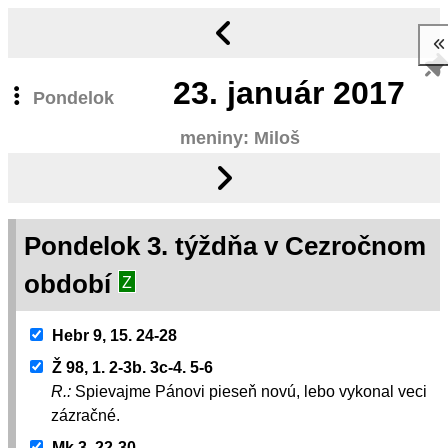
23.
január 2017
Pondelok
meniny: Miloš
Pondelok 3. týždňa v Cezročnom
období
Z
Hebr 9, 15. 24-28
Ž 98, 1. 2-3b. 3c-4. 5-6
R.:
Spievajme Pánovi pieseň novú, lebo vykonal veci
zázračné.
Mk 3, 22-30