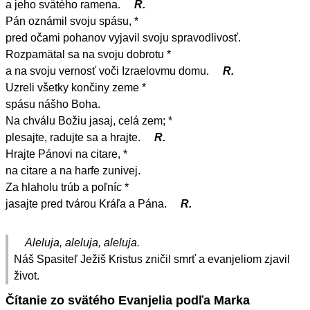
a jeho svätého ramena.
R.
Pán oznámil svoju spásu, *
pred očami pohanov vyjavil svoju spravodlivosť.
Rozpamätal sa na svoju dobrotu *
a na svoju vernosť voči Izraelovmu domu.
R.
Uzreli všetky končiny zeme *
spásu nášho Boha.
Na chválu Božiu jasaj, celá zem; *
plesajte, radujte sa a hrajte.
R.
Hrajte Pánovi na citare, *
na citare a na harfe zunivej.
Za hlaholu trúb a poľníc *
jasajte pred tvárou Kráľa a Pána.
R.
Aleluja, aleluja, aleluja.
Náš Spasiteľ Ježiš Kristus zničil smrť a evanjeliom zjavil
život.
Čítanie zo svätého Evanjelia podľa Marka