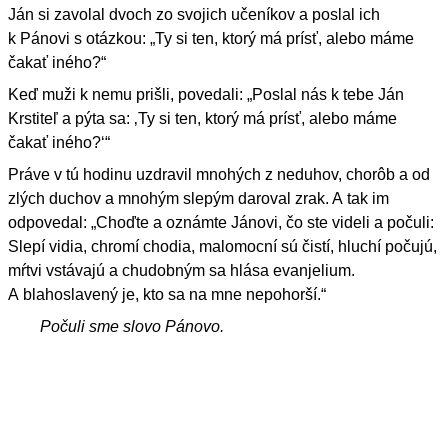
Ján si zavolal dvoch zo svojich učeníkov a poslal ich
k Pánovi s otázkou: „Ty si ten, ktorý má prísť, alebo máme
čakať iného?“
Keď muži k nemu prišli, povedali: „Poslal nás k tebe Ján
Krstiteľ a pýta sa: ‚Ty si ten, ktorý má prísť, alebo máme
čakať iného?‘“
Práve v tú hodinu uzdravil mnohých z neduhov, chorôb a od
zlých duchov a mnohým slepým daroval zrak. A tak im
odpovedal: „Choďte a oznámte Jánovi, čo ste videli a počuli:
Slepí vidia, chromí chodia, malomocní sú čistí, hluchí počujú,
mŕtvi vstávajú a chudobným sa hlása evanjelium.
A blahoslavený je, kto sa na mne nepohorší.“
Počuli sme slovo Pánovo.