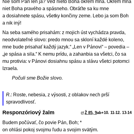
Nie som Pán len ja? Veď nieto Boha okrem mňa. Okrem mňa
niet Boha pravého a spásneho. Obráťte sa ku mne
a dosiahnete spásu, všetky končiny zeme. Lebo ja som Boh
a nik iný!
Na seba samého prisahám: z mojich úst vychádza pravda,
neodvolateľné slovo: predo mnou sa skloní každé koleno,
mne bude prisahať každý jazyk.“ „Len v Pánovi“ – povedia –
„je spása a sila.“ K nemu prídu, a zahanbia sa všetci, čo sa
mu protivia: v Pánovi dosiahnu spásu a slávu všetci potomci
Izraela.
Počuli sme Božie slovo.
R.:
Roste, nebesia, z výsosti, z oblakov nech prší
spravodlivosť.
Responzóriový žalm
Ž 85, 9
ab+10. 11-12. 13-14
Budem počúvať, čo povie Pán, Boh; *
on ohlási pokoj svojmu ľudu a svojim svätým.