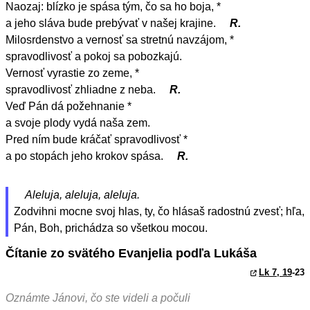
Naozaj: blízko je spása tým, čo sa ho boja, *
a jeho sláva bude prebývať v našej krajine.
R.
Milosrdenstvo a vernosť sa stretnú navzájom, *
spravodlivosť a pokoj sa pobozkajú.
Vernosť vyrastie zo zeme, *
spravodlivosť zhliadne z neba.
R.
Veď Pán dá požehnanie *
a svoje plody vydá naša zem.
Pred ním bude kráčať spravodlivosť *
a po stopách jeho krokov spása.
R.
Aleluja, aleluja, aleluja.
Zodvihni mocne svoj hlas, ty, čo hlásaš radostnú zvesť; hľa,
Pán, Boh, prichádza so všetkou mocou.
Čítanie zo svätého Evanjelia podľa Lukáša
Lk 7, 19
-23
Oznámte Jánovi, čo ste videli a počuli