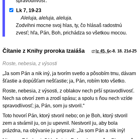
spravodlivosť.
Lk 7, 19-23
Aleluja, aleluja, aleluja.
Zodvihni mocne svoj hlas, ty, čo hlásaš radostnú
zvesť; hľa, Pán, Boh, prichádza so všetkou mocou.
Čítanie z Knihy proroka Izaiáša
Iz 45, 6
c-8. 18. 21d-25
Roste, nebesia, z výsosti
„Ja som Pán a nik iný, ja tvorím svetlo a pôsobím tmu, dávam
šťastie a dopúšťam nešťastie; ja, Pán, robím toto všetko.
Roste, nebesia, z výsosti, z oblakov nech prší spravodlivosť.
Nech sa otvorí zem a zrodí spásu; a spolu s ňou nech vzíde
spravodlivosť; ja, Pán, som ju stvoril.“
Toto hovorí Pán, ktorý stvoril nebo; on je Boh, ktorý stvoril
zem a stvárnil ju, on ju upevnil. Nestvoril ju, aby bola
prázdna, na obývanie ju pripravil: „Ja som Pán a nik iný!