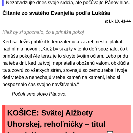
Nezatvrdzujte dnes svoje srdcia, ale počúvajte Pánov hlas.
Čítanie zo svätého Evanjelia podľa Lukáša
Lk 19, 41
-44
Kiež by si spoznalo, čo ti prináša pokoj
Keď sa Ježiš priblížil k Jeruzalemu a zazrel mesto, plakal
nad ním a hovoril: „Kiež by si aj ty v tento deň spoznalo, čo ti
prináša pokoj! Ale teraz je to skryté tvojim očiam. Lebo prídu
na teba dni, keď ťa tvoji nepriatelia oboženú valom, obkľúčia
ťa a zovrú zo všetkých strán, zrovnajú so zemou teba i tvoje
deti v tebe a nenechajú v tebe kameň na kameni, lebo si
nespoznalo čas svojho navštívenia.“
Počuli sme slovo Pánovo.
KOŠICE: Svätej Alžbety
Uhorskej, rehoľníčky – titul