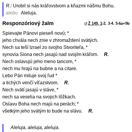
R.:
Urobil si nás kráľovstvom a kňazmi nášmu Bohu.
alebo
Aleluja.
Responzóriový žalm
Ž 149, 1
-2. 3-4. 5-6a+9b
Spievajte Pánovi pieseň novú; *
jeho chvála nech znie v zhromaždení svätých.
Nech sa teší Izrael zo svojho Stvoriteľa, *
synovia Siona nech jasajú nad svojím kráľom.
R.
Nech oslavujú jeho meno tancom, *
nech mu hrajú na bubne a na citare.
Lebo Pán miluje svoj ľud *
a tichých venčí víťazstvom.
R.
Nech svätí jasajú v sláve, *
nech sa veselia na svojich lôžkach.
Oslavu Boha nech majú na perách; *
všetkým jeho svätým to bude na slávu.
R.
Aleluja, aleluja, aleluja.