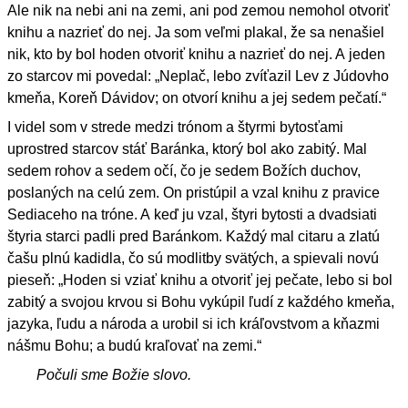
Ale nik na nebi ani na zemi, ani pod zemou nemohol otvoriť
knihu a nazrieť do nej. Ja som veľmi plakal, že sa nenašiel
nik, kto by bol hoden otvoriť knihu a nazrieť do nej. A jeden
zo starcov mi povedal: „Neplač, lebo zvíťazil Lev z Júdovho
kmeňa, Koreň Dávidov; on otvorí knihu a jej sedem pečatí.“
I videl som v strede medzi trónom a štyrmi bytosťami
uprostred starcov stáť Baránka, ktorý bol ako zabitý. Mal
sedem rohov a sedem očí, čo je sedem Božích duchov,
poslaných na celú zem. On pristúpil a vzal knihu z pravice
Sediaceho na tróne. A keď ju vzal, štyri bytosti a dvadsiati
štyria starci padli pred Baránkom. Každý mal citaru a zlatú
čašu plnú kadidla, čo sú modlitby svätých, a spievali novú
pieseň: „Hoden si vziať knihu a otvoriť jej pečate, lebo si bol
zabitý a svojou krvou si Bohu vykúpil ľudí z každého kmeňa,
jazyka, ľudu a národa a urobil si ich kráľovstvom a kňazmi
nášmu Bohu; a budú kraľovať na zemi.“
Počuli sme Božie slovo.