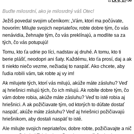
Lk 6, 27
-38
Buďte milosrdní, ako je milosrdný váš Otec!
Ježiš povedal svojim učeníkom: „Vám, ktorí ma počúvate,
hovorím: Milujte svojich nepriateľov, robte dobre tým, čo vás
nenávidia, žehnajte tým, čo vás preklínajú, a modlite sa za
tých, čo vás potupujú!
Tomu, kto ťa udrie po líci, nadstav aj druhé. A tomu, kto ti
berie plášť, neodopri ani šaty. Každému, kto ťa prosí, daj a ak
ti niekto niečo vezme, nežiadaj to naspäť. Ako chcete, aby
ľudia robili vám, tak robte aj vy im!
Ak milujete tých, ktorí vás milujú, akúže máte zásluhu? Veď
aj hriešnici milujú tých, čo ich milujú. Ak robíte dobre tým, čo
vám dobre robia, akúže máte zásluhu? Veď to isté robia aj
hriešnici. A ak požičiavate tým, od ktorých to dúfate dostať
naspäť, akúže máte zásluhu? Veď aj hriešnici požičiavajú
hriešnikom, aby dostali naspäť to isté.
Ale milujte svojich nepriateľov, dobre robte, požičiavajte a nič