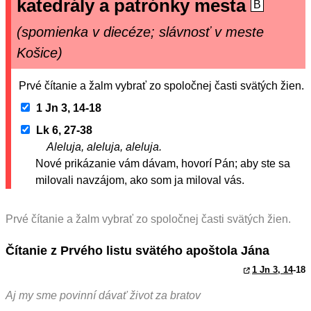
katedrály a patrónky mesta
B
(spomienka v diecéze; slávnosť v meste
Košice)
Prvé čítanie a žalm vybrať zo spoločnej časti svätých žien.
1 Jn 3, 14-18
Lk 6, 27-38
Aleluja, aleluja, aleluja.
Nové prikázanie vám dávam, hovorí Pán; aby ste sa
milovali navzájom, ako som ja miloval vás.
Prvé čítanie a žalm vybrať zo spoločnej časti svätých žien.
Čítanie z Prvého listu svätého apoštola Jána
1 Jn 3, 14
-18
Aj my sme povinní dávať život za bratov