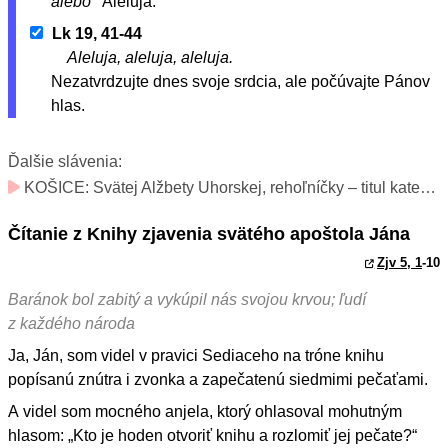
alebo
Aleluja.
Lk 19, 41-44
Aleluja, aleluja, aleluja.
Nezatvrdzujte dnes svoje srdcia, ale počúvajte Pánov
hlas.
Ďalšie slávenia:
KOŠICE: Svätej Alžbety Uhorskej, rehoľníčky – titul katedrály a patrónky mesta (spomienka v diecéze; slávnosť v meste Košice)
Čítanie z Knihy zjavenia svätého apoštola Jána
Zjv 5, 1
-10
Baránok bol zabitý a vykúpil nás svojou krvou; ľudí
z každého národa
Ja, Ján, som videl v pravici Sediaceho na tróne knihu
popísanú znútra i zvonka a zapečatenú siedmimi pečaťami.
A videl som mocného anjela, ktorý ohlasoval mohutným
hlasom: „Kto je hoden otvoriť knihu a rozlomiť jej pečate?“