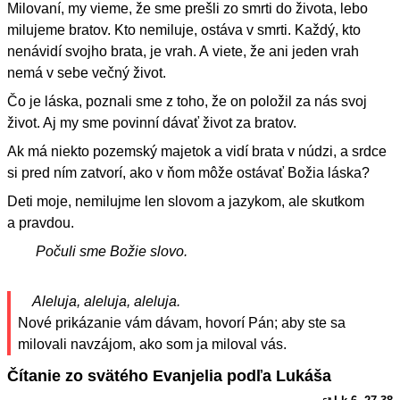
Milovaní, my vieme, že sme prešli zo smrti do života, lebo
milujeme bratov. Kto nemiluje, ostáva v smrti. Každý, kto
nenávidí svojho brata, je vrah. A viete, že ani jeden vrah
nemá v sebe večný život.
Čo je láska, poznali sme z toho, že on položil za nás svoj
život. Aj my sme povinní dávať život za bratov.
Ak má niekto pozemský majetok a vidí brata v núdzi, a srdce
si pred ním zatvorí, ako v ňom môže ostávať Božia láska?
Deti moje, nemilujme len slovom a jazykom, ale skutkom
a pravdou.
Počuli sme Božie slovo.
Aleluja, aleluja, aleluja.
Nové prikázanie vám dávam, hovorí Pán; aby ste sa
milovali navzájom, ako som ja miloval vás.
Čítanie zo svätého Evanjelia podľa Lukáša