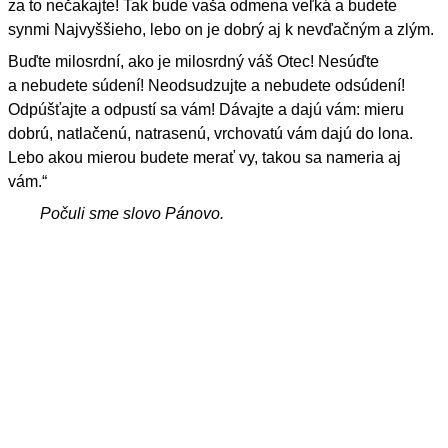
za to nečakajte! Tak bude vaša odmena veľká a budete
synmi Najvyššieho, lebo on je dobrý aj k nevďačným a zlým.
Buďte milosrdní, ako je milosrdný váš Otec! Nesúďte
a nebudete súdení! Neodsudzujte a nebudete odsúdení!
Odpúšťajte a odpustí sa vám! Dávajte a dajú vám: mieru
dobrú, natlačenú, natrasenú, vrchovatú vám dajú do lona.
Lebo akou mierou budete merať vy, takou sa nameria aj
vám.“
Počuli sme slovo Pánovo.