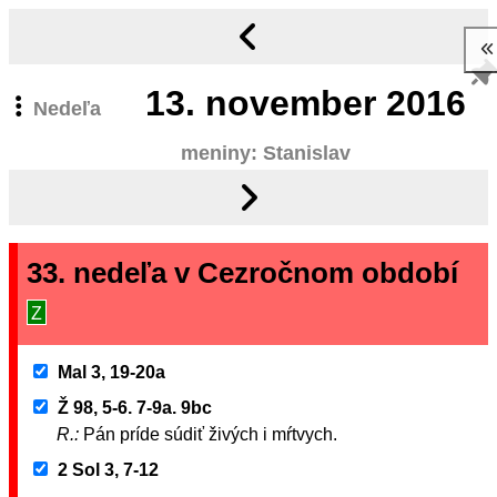
13.
november 2016
Nedeľa
meniny: Stanislav
33. nedeľa v Cezročnom období
Z
Mal 3, 19-20a
Ž 98, 5-6. 7-9a. 9bc
R.:
Pán príde súdiť živých i mŕtvych.
2 Sol 3, 7-12