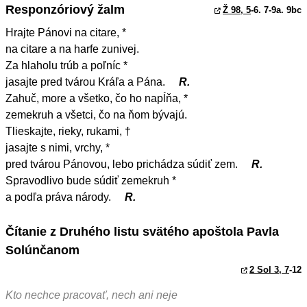
Responzóriový žalm
Ž 98, 5
-6. 7-9a. 9bc
Hrajte Pánovi na citare, *
na citare a na harfe zunivej.
Za hlaholu trúb a poľníc *
jasajte pred tvárou Kráľa a Pána.
R.
Zahuč, more a všetko, čo ho napĺňa, *
zemekruh a všetci, čo na ňom bývajú.
Tlieskajte, rieky, rukami, †
jasajte s nimi, vrchy, *
pred tvárou Pánovou, lebo prichádza súdiť zem.
R.
Spravodlivo bude súdiť zemekruh *
a podľa práva národy.
R.
Čítanie z Druhého listu svätého apoštola Pavla
Solúnčanom
2 Sol 3, 7
-12
Kto nechce pracovať, nech ani neje