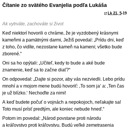
Čítanie zo svätého Evanjelia podľa Lukáša
Lk 21, 5
-19
Ak vytrváte, zachováte si život
Keď niektorí hovorili o chráme, že je vyzdobený krásnymi
kameňmi a pamätnými darmi, Ježiš povedal: „Prídu dni, keď
z toho, čo vidíte, nezostane kameň na kameni; všetko bude
zborené.“
Oni sa ho opýtali: „Učiteľ, kedy to bude a aké bude
znamenie, keď sa to začne diať?“
On odpovedal: „Dajte si pozor, aby vás nezviedli. Lebo prídu
mnohí a v mojom mene budú hovoriť: ‚To som ja‘ a: ‚Ten čas
je už blízko.‘ Nechoďte za nimi!
A keď budete počuť o vojnách a nepokojoch, neľakajte sa!
Toto musí prísť predtým, ale koniec nebude hneď.“
Potom im povedal: „Národ povstane proti národu
a kráľovstvo proti kráľovstvu. Budú veľké zemetrasenia