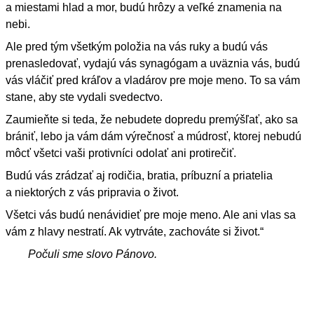
a miestami hlad a mor, budú hrôzy a veľké znamenia na
nebi.
Ale pred tým všetkým položia na vás ruky a budú vás
prenasledovať, vydajú vás synagógam a uväznia vás, budú
vás vláčiť pred kráľov a vladárov pre moje meno. To sa vám
stane, aby ste vydali svedectvo.
Zaumieňte si teda, že nebudete dopredu premýšľať, ako sa
brániť, lebo ja vám dám výrečnosť a múdrosť, ktorej nebudú
môcť všetci vaši protivníci odolať ani protirečiť.
Budú vás zrádzať aj rodičia, bratia, príbuzní a priatelia
a niektorých z vás pripravia o život.
Všetci vás budú nenávidieť pre moje meno. Ale ani vlas sa
vám z hlavy nestratí. Ak vytrváte, zachováte si život.“
Počuli sme slovo Pánovo.