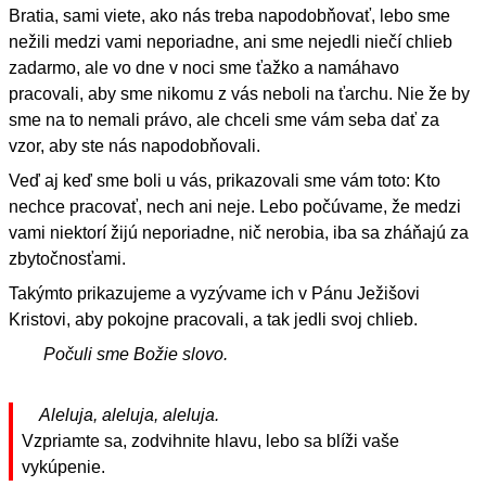
Bratia, sami viete, ako nás treba napodobňovať, lebo sme
nežili medzi vami neporiadne, ani sme nejedli niečí chlieb
zadarmo, ale vo dne v noci sme ťažko a namáhavo
pracovali, aby sme nikomu z vás neboli na ťarchu. Nie že by
sme na to nemali právo, ale chceli sme vám seba dať za
vzor, aby ste nás napodobňovali.
Veď aj keď sme boli u vás, prikazovali sme vám toto: Kto
nechce pracovať, nech ani neje. Lebo počúvame, že medzi
vami niektorí žijú neporiadne, nič nerobia, iba sa zháňajú za
zbytočnosťami.
Takýmto prikazujeme a vyzývame ich v Pánu Ježišovi
Kristovi, aby pokojne pracovali, a tak jedli svoj chlieb.
Počuli sme Božie slovo.
Aleluja, aleluja, aleluja.
Vzpriamte sa, zodvihnite hlavu, lebo sa blíži vaše
vykúpenie.