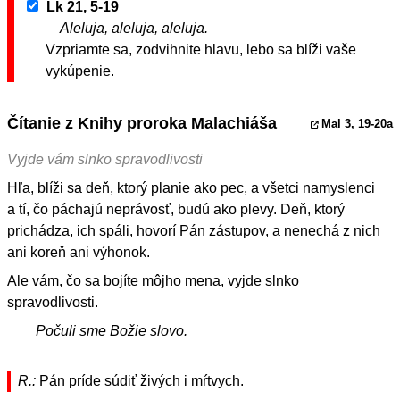
Lk 21, 5-19
Aleluja, aleluja, aleluja.
Vzpriamte sa, zodvihnite hlavu, lebo sa blíži vaše
vykúpenie.
Čítanie z Knihy proroka Malachiáša
Mal 3, 19
-20a
Vyjde vám slnko spravodlivosti
Hľa, blíži sa deň, ktorý planie ako pec, a všetci namyslenci
a tí, čo páchajú neprávosť, budú ako plevy. Deň, ktorý
prichádza, ich spáli, hovorí Pán zástupov, a nenechá z nich
ani koreň ani výhonok.
Ale vám, čo sa bojíte môjho mena, vyjde slnko
spravodlivosti.
Počuli sme Božie slovo.
R.:
Pán príde súdiť živých i mŕtvych.