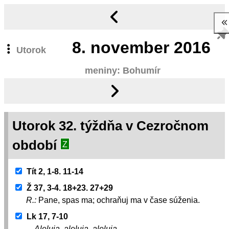
8.
november 2016
Utorok
meniny: Bohumír
Utorok 32. týždňa v Cezročnom
období
Z
Tít 2, 1-8. 11-14
Ž 37, 3-4. 18+23. 27+29
R.:
Pane, spas ma; ochraňuj ma v čase súženia.
Lk 17, 7-10
Aleluja, aleluja, aleluja.