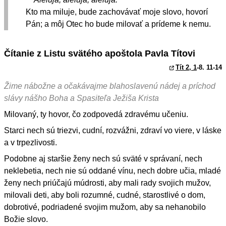
Kto ma miluje, bude zachovávať moje slovo, hovorí
Pán; a môj Otec ho bude milovať a prídeme k nemu.
Čítanie z Listu svätého apoštola Pavla Títovi
Tít 2, 1
-8. 11-14
Žime nábožne a očakávajme blahoslavenú nádej a príchod
slávy nášho Boha a Spasiteľa Ježiša Krista
Milovaný, ty hovor, čo zodpovedá zdravému učeniu.
Starci nech sú triezvi, cudní, rozvážni, zdraví vo viere, v láske
a v trpezlivosti.
Podobne aj staršie ženy nech sú sväté v správaní, nech
neklebetia, nech nie sú oddané vínu, nech dobre učia, mladé
ženy nech priúčajú múdrosti, aby mali rady svojich mužov,
milovali deti, aby boli rozumné, cudné, starostlivé o dom,
dobrotivé, podriadené svojim mužom, aby sa nehanobilo
Božie slovo.