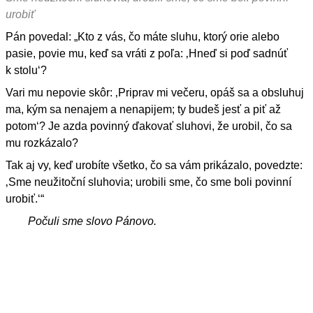
urobiť
Pán povedal: „Kto z vás, čo máte sluhu, ktorý orie alebo
pasie, povie mu, keď sa vráti z poľa: ‚Hneď si poď sadnúť
k stolu‘?
Vari mu nepovie skôr: ‚Priprav mi večeru, opáš sa a obsluhuj
ma, kým sa nenajem a nenapijem; ty budeš jesť a piť až
potom‘? Je azda povinný ďakovať sluhovi, že urobil, čo sa
mu rozkázalo?
Tak aj vy, keď urobíte všetko, čo sa vám prikázalo, povedzte:
‚Sme neužitoční sluhovia; urobili sme, čo sme boli povinní
urobiť.‘“
Počuli sme slovo Pánovo.