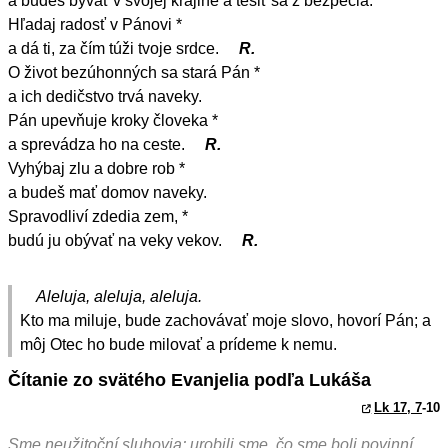
a budeš bývať v svojej krajine a tešiť sa z bezpečia.
Hľadaj radosť v Pánovi *
a dá ti, za čím túži tvoje srdce.
R.
O život bezúhonných sa stará Pán *
a ich dedičstvo trvá naveky.
Pán upevňuje kroky človeka *
a sprevádza ho na ceste.
R.
Vyhýbaj zlu a dobre rob *
a budeš mať domov naveky.
Spravodliví zdedia zem, *
budú ju obývať na veky vekov.
R.
Aleluja, aleluja, aleluja.
Kto ma miluje, bude zachovávať moje slovo, hovorí Pán; a
môj Otec ho bude milovať a prídeme k nemu.
Čítanie zo svätého Evanjelia podľa Lukáša
Lk 17, 7
-10
Sme neužitoční sluhovia; urobili sme, čo sme boli povinní