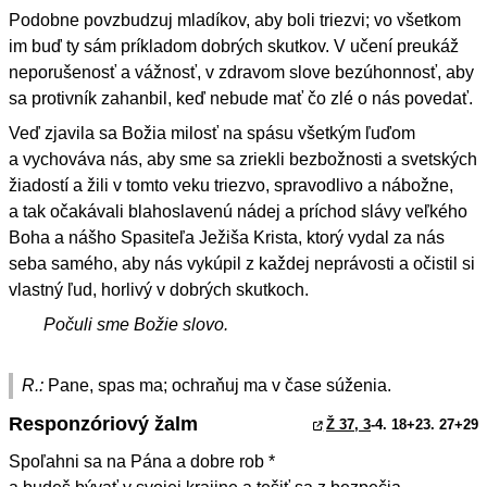
Podobne povzbudzuj mladíkov, aby boli triezvi; vo všetkom
im buď ty sám príkladom dobrých skutkov. V učení preukáž
neporušenosť a vážnosť, v zdravom slove bezúhonnosť, aby
sa protivník zahanbil, keď nebude mať čo zlé o nás povedať.
Veď zjavila sa Božia milosť na spásu všetkým ľuďom
a vychováva nás, aby sme sa zriekli bezbožnosti a svetských
žiadostí a žili v tomto veku triezvo, spravodlivo a nábožne,
a tak očakávali blahoslavenú nádej a príchod slávy veľkého
Boha a nášho Spasiteľa Ježiša Krista, ktorý vydal za nás
seba samého, aby nás vykúpil z každej neprávosti a očistil si
vlastný ľud, horlivý v dobrých skutkoch.
Počuli sme Božie slovo.
R.:
Pane, spas ma; ochraňuj ma v čase súženia.
Responzóriový žalm
Ž 37, 3
-4. 18+23. 27+29
Spoľahni sa na Pána a dobre rob *