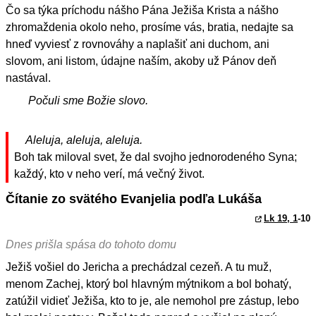
Čo sa týka príchodu nášho Pána Ježiša Krista a nášho
zhromaždenia okolo neho, prosíme vás, bratia, nedajte sa
hneď vyviesť z rovnováhy a naplašiť ani duchom, ani
slovom, ani listom, údajne naším, akoby už Pánov deň
nastával.
Počuli sme Božie slovo.
Aleluja, aleluja, aleluja.
Boh tak miloval svet, že dal svojho jednorodeného Syna;
každý, kto v neho verí, má večný život.
Čítanie zo svätého Evanjelia podľa Lukáša
Lk 19, 1
-10
Dnes prišla spása do tohoto domu
Ježiš vošiel do Jericha a prechádzal cezeň. A tu muž,
menom Zachej, ktorý bol hlavným mýtnikom a bol bohatý,
zatúžil vidieť Ježiša, kto to je, ale nemohol pre zástup, lebo