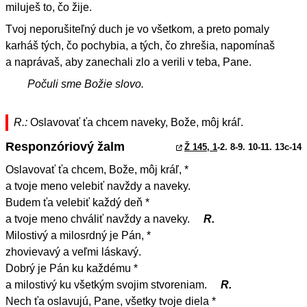
miluješ to, čo žije.
Tvoj neporušiteľný duch je vo všetkom, a preto pomaly
karháš tých, čo pochybia, a tých, čo zhrešia, napomínaš
a naprávaš, aby zanechali zlo a verili v teba, Pane.
Počuli sme Božie slovo.
R.:
Oslavovať ťa chcem naveky, Bože, môj kráľ.
Responzóriový žalm
Ž 145, 1
-2. 8-9. 10-11. 13c-14
Oslavovať ťa chcem, Bože, môj kráľ, *
a tvoje meno velebiť navždy a naveky.
Budem ťa velebiť každý deň *
a tvoje meno chváliť navždy a naveky.
R.
Milostivý a milosrdný je Pán, *
zhovievavý a veľmi láskavý.
Dobrý je Pán ku každému *
a milostivý ku všetkým svojim stvoreniam.
R.
Nech ťa oslavujú, Pane, všetky tvoje diela *