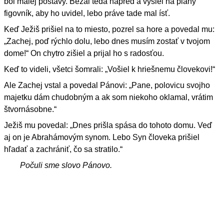
bol malej postavy. Bežal teda napred a vyšiel na planý
figovník, aby ho uvidel, lebo práve tade mal ísť.
Keď Ježiš prišiel na to miesto, pozrel sa hore a povedal mu:
„Zachej, poď rýchlo dolu, lebo dnes musím zostať v tvojom
dome!“ On chytro zišiel a prijal ho s radosťou.
Keď to videli, všetci šomrali: „Vošiel k hriešnemu človekovi!“
Ale Zachej vstal a povedal Pánovi: „Pane, polovicu svojho
majetku dám chudobným a ak som niekoho oklamal, vrátim
štvornásobne.“
Ježiš mu povedal: „Dnes prišla spása do tohoto domu. Veď
aj on je Abrahámovým synom. Lebo Syn človeka prišiel
hľadať a zachrániť, čo sa stratilo.“
Počuli sme slovo Pánovo.