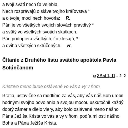
a tvoji svätí nech ťa velebia.
Nech rozprávajú o sláve tvojho kráľovstva *
a o tvojej moci nech hovoria;
R.
Pán je vo všetkých svojich slovách pravdivý *
a svätý vo všetkých svojich skutkoch.
Pán podopiera všetkých, čo klesajú, *
a dvíha všetkých skľúčených.
R.
Čítanie z Druhého listu svätého apoštola Pavla
Solúnčanom
2 Sol 1, 11
– 2, 2
Kristovo meno bude oslávené vo vás a vy v ňom
Bratia, ustavične sa modlíme za vás, aby vás náš Boh urobil
hodnými svojho povolania a svojou mocou uskutočnil každý
dobrý zámer a dielo viery, aby bolo oslávené meno nášho
Pána Ježiša Krista vo vás a vy v ňom, podľa milosti nášho
Boha a Pána Ježiša Krista.