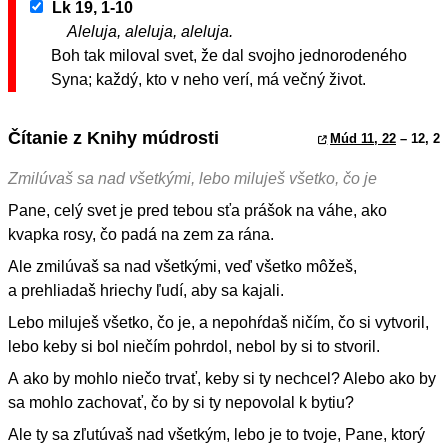
Lk 19, 1-10
Aleluja, aleluja, aleluja.
Boh tak miloval svet, že dal svojho jednorodeného
Syna; každý, kto v neho verí, má večný život.
Čítanie z Knihy múdrosti
Múd 11, 22
– 12, 2
Zmilúvaš sa nad všetkými, lebo miluješ všetko, čo je
Pane, celý svet je pred tebou sťa prášok na váhe, ako
kvapka rosy, čo padá na zem za rána.
Ale zmilúvaš sa nad všetkými, veď všetko môžeš,
a prehliadaš hriechy ľudí, aby sa kajali.
Lebo miluješ všetko, čo je, a nepohŕdaš ničím, čo si vytvoril,
lebo keby si bol niečím pohrdol, nebol by si to stvoril.
A ako by mohlo niečo trvať, keby si ty nechcel? Alebo ako by
sa mohlo zachovať, čo by si ty nepovolal k bytiu?
Ale ty sa zľutúvaš nad všetkým, lebo je to tvoje, Pane, ktorý