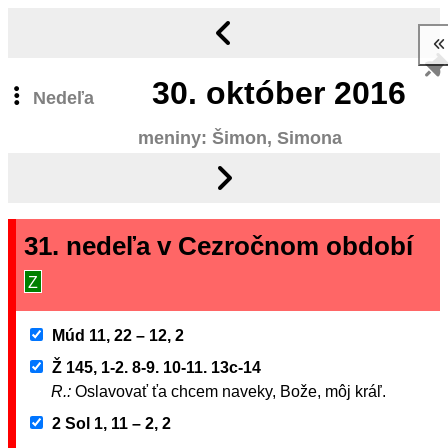
30.
október 2016
Nedeľa
meniny: Šimon, Simona
31. nedeľa v Cezročnom období
Z
Múd 11, 22 – 12, 2
Ž 145, 1-2. 8-9. 10-11. 13c-14
R.:
Oslavovať ťa chcem naveky, Bože, môj kráľ.
2 Sol 1, 11 – 2, 2