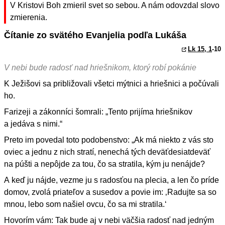
V Kristovi Boh zmieril svet so sebou. A nám odovzdal slovo
zmierenia.
Čítanie zo svätého Evanjelia podľa Lukáša
Lk 15, 1
-10
V nebi bude radosť nad hriešnikom, ktorý robí pokánie
K Ježišovi sa približovali všetci mýtnici a hriešnici a počúvali
ho.
Farizeji a zákonníci šomrali: „Tento prijíma hriešnikov
a jedáva s nimi.“
Preto im povedal toto podobenstvo: „Ak má niekto z vás sto
oviec a jednu z nich stratí, nenechá tých deväťdesiatdeväť
na púšti a nepôjde za tou, čo sa stratila, kým ju nenájde?
A keď ju nájde, vezme ju s radosťou na plecia, a len čo príde
domov, zvolá priateľov a susedov a povie im: ‚Radujte sa so
mnou, lebo som našiel ovcu, čo sa mi stratila.‘
Hovorím vám: Tak bude aj v nebi väčšia radosť nad jedným