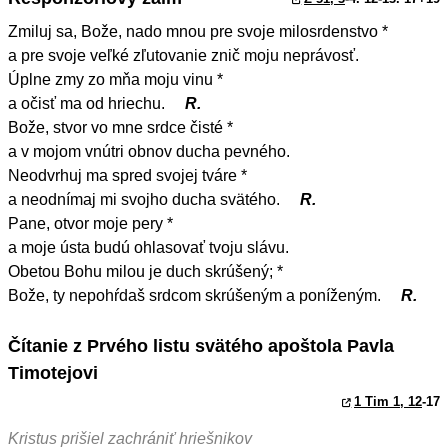
Zmiluj sa, Bože, nado mnou pre svoje milosrdenstvo *
a pre svoje veľké zľutovanie znič moju neprávosť.
Úplne zmy zo mňa moju vinu *
a očisť ma od hriechu.
R.
Bože, stvor vo mne srdce čisté *
a v mojom vnútri obnov ducha pevného.
Neodvrhuj ma spred svojej tváre *
a neodnímaj mi svojho ducha svätého.
R.
Pane, otvor moje pery *
a moje ústa budú ohlasovať tvoju slávu.
Obetou Bohu milou je duch skrúšený; *
Bože, ty nepohŕdaš srdcom skrúšeným a poníženým.
R.
Čítanie z Prvého listu svätého apoštola Pavla
Timotejovi
1 Tim 1, 12
-17
Kristus prišiel zachrániť hriešnikov