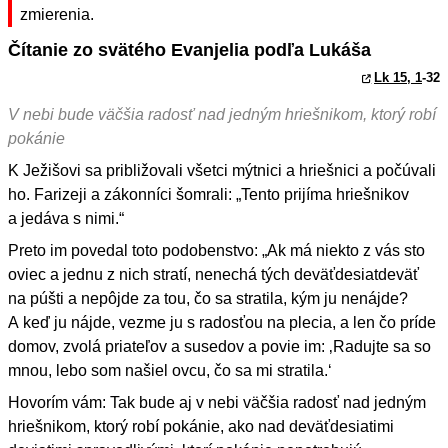
zmierenia.
Čítanie zo svätého Evanjelia podľa Lukáša
Lk 15, 1
-32
V nebi bude väčšia radosť nad jedným hriešnikom, ktorý robí
pokánie
K Ježišovi sa približovali všetci mýtnici a hriešnici a počúvali
ho. Farizeji a zákonníci šomrali: „Tento prijíma hriešnikov
a jedáva s nimi.“
Preto im povedal toto podobenstvo: „Ak má niekto z vás sto
oviec a jednu z nich stratí, nenechá tých deväťdesiatdeväť
na púšti a nepôjde za tou, čo sa stratila, kým ju nenájde?
A keď ju nájde, vezme ju s radosťou na plecia, a len čo príde
domov, zvolá priateľov a susedov a povie im: ‚Radujte sa so
mnou, lebo som našiel ovcu, čo sa mi stratila.‘
Hovorím vám: Tak bude aj v nebi väčšia radosť nad jedným
hriešnikom, ktorý robí pokánie, ako nad deväťdesiatimi