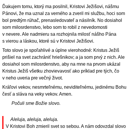
Ďakujem tomu, ktorý ma posilnil, Kristovi Ježišovi, nášmu
Pánovi, že ma uznal za verného a zveril mi službu, hoci som
bol predtým rúhač, prenasledovateľ a násilník. No dosiahol
som milosrdenstvo, lebo som to robil z nevedomosti
v nevere. Ale nadmieru sa rozhojnila milosť nášho Pána
s vierou a láskou, ktoré sú v Kristovi Ježišovi.
Toto slovo je spoľahlivé a úplne vierohodné: Kristus Ježiš
prišiel na svet zachrániť hriešnikov; a ja som prvý z nich. Ale
dosiahol som milosrdenstvo, aby na mne na prvom ukázal
Kristus Ježiš všetku zhovievavosť ako príklad pre tých, čo
v neho uveria pre večný život.
Kráľovi vekov, nesmrteľnému, neviditeľnému, jedinému Bohu
česť a sláva na veky vekov. Amen.
Počuli sme Božie slovo.
Aleluja, aleluja, aleluja.
V Kristovi Boh zmieril svet so sebou. A nám odovzdal slovo