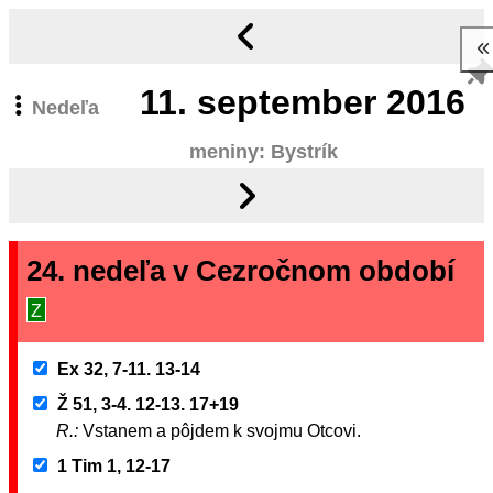
11.
september 2016
Nedeľa
meniny: Bystrík
24. nedeľa v Cezročnom období
Z
Ex 32, 7-11. 13-14
Ž 51, 3-4. 12-13. 17+19
R.:
Vstanem a pôjdem k svojmu Otcovi.
1 Tim 1, 12-17