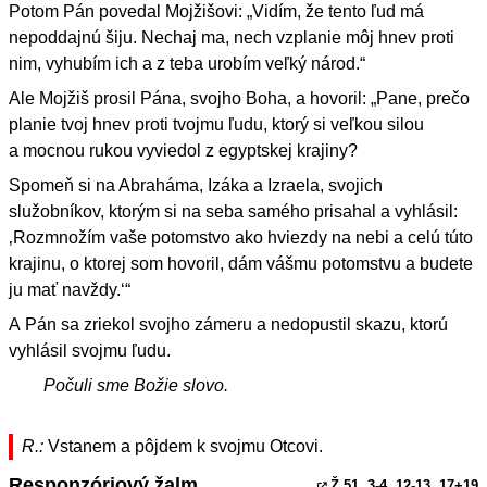
Potom Pán povedal Mojžišovi: „Vidím, že tento ľud má
nepoddajnú šiju. Nechaj ma, nech vzplanie môj hnev proti
nim, vyhubím ich a z teba urobím veľký národ.“
Ale Mojžiš prosil Pána, svojho Boha, a hovoril: „Pane, prečo
planie tvoj hnev proti tvojmu ľudu, ktorý si veľkou silou
a mocnou rukou vyviedol z egyptskej krajiny?
Spomeň si na Abraháma, Izáka a Izraela, svojich
služobníkov, ktorým si na seba samého prisahal a vyhlásil:
‚Rozmnožím vaše potomstvo ako hviezdy na nebi a celú túto
krajinu, o ktorej som hovoril, dám vášmu potomstvu a budete
ju mať navždy.‘“
A Pán sa zriekol svojho zámeru a nedopustil skazu, ktorú
vyhlásil svojmu ľudu.
Počuli sme Božie slovo.
R.:
Vstanem a pôjdem k svojmu Otcovi.
Responzóriový žalm
Ž 51, 3
-4. 12-13. 17+19