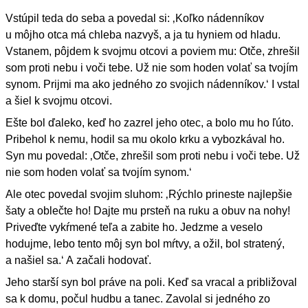
Vstúpil teda do seba a povedal si: ‚Koľko nádenníkov
u môjho otca má chleba nazvyš, a ja tu hyniem od hladu.
Vstanem, pôjdem k svojmu otcovi a poviem mu: Otče, zhrešil
som proti nebu i voči tebe. Už nie som hoden volať sa tvojím
synom. Prijmi ma ako jedného zo svojich nádenníkov.‘ I vstal
a šiel k svojmu otcovi.
Ešte bol ďaleko, keď ho zazrel jeho otec, a bolo mu ho ľúto.
Pribehol k nemu, hodil sa mu okolo krku a vybozkával ho.
Syn mu povedal: ‚Otče, zhrešil som proti nebu i voči tebe. Už
nie som hoden volať sa tvojím synom.‘
Ale otec povedal svojim sluhom: ‚Rýchlo prineste najlepšie
šaty a oblečte ho! Dajte mu prsteň na ruku a obuv na nohy!
Priveďte vykŕmené teľa a zabite ho. Jedzme a veselo
hodujme, lebo tento môj syn bol mŕtvy, a ožil, bol stratený,
a našiel sa.‘ A začali hodovať.
Jeho starší syn bol práve na poli. Keď sa vracal a približoval
sa k domu, počul hudbu a tanec. Zavolal si jedného zo