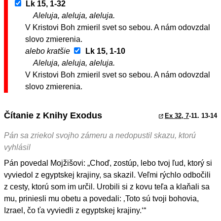
Lk 15, 1-32
Aleluja, aleluja, aleluja.
V Kristovi Boh zmieril svet so sebou. A nám odovzdal
slovo zmierenia.
alebo kratšie
Lk 15, 1-10
Aleluja, aleluja, aleluja.
V Kristovi Boh zmieril svet so sebou. A nám odovzdal
slovo zmierenia.
Čítanie z Knihy Exodus
Ex 32, 7
-11. 13-14
Pán sa zriekol svojho zámeru a nedopustil skazu, ktorú
vyhlásil
Pán povedal Mojžišovi: „Choď, zostúp, lebo tvoj ľud, ktorý si
vyviedol z egyptskej krajiny, sa skazil. Veľmi rýchlo odbočili
z cesty, ktorú som im určil. Urobili si z kovu teľa a klaňali sa
mu, priniesli mu obetu a povedali: ‚Toto sú tvoji bohovia,
Izrael, čo ťa vyviedli z egyptskej krajiny.‘“