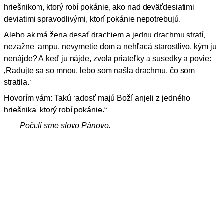
hriešnikom, ktorý robí pokánie, ako nad deväťdesiatimi
deviatimi spravodlivými, ktorí pokánie nepotrebujú.
Alebo ak má žena desať drachiem a jednu drachmu stratí,
nezažne lampu, nevymetie dom a nehľadá starostlivo, kým ju
nenájde? A keď ju nájde, zvolá priateľky a susedky a povie:
‚Radujte sa so mnou, lebo som našla drachmu, čo som
stratila.‘
Hovorím vám: Takú radosť majú Boží anjeli z jedného
hriešnika, ktorý robí pokánie.“
Počuli sme slovo Pánovo.