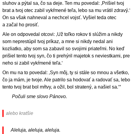
sluhov a pýtal sa, čo sa deje. Ten mu povedal: ‚Prišiel tvoj
brat a tvoj otec zabil vykŕmené teľa, lebo sa mu vrátil zdravý.‘
On sa však nahneval a nechcel vojsť. Vyšiel teda otec
a začal ho prosiť.
Ale on odpovedal otcovi: ‚Už toľko rokov ti slúžim a nikdy
som neprestúpil tvoj príkaz, a mne si nikdy nedal ani
kozliatko, aby som sa zabavil so svojimi priateľmi. No keď
prišiel tento tvoj syn, čo ti prehýril majetok s neviestkami, pre
neho si zabil vykŕmené teľa.‘
On mu na to povedal: ‚Syn môj, ty si stále so mnou a všetko,
čo ja mám, je tvoje. Ale patrilo sa hodovať a radovať sa, lebo
tento tvoj brat bol mŕtvy, a ožil, bol stratený, a našiel sa.‘“
Počuli sme slovo Pánovo.
alebo kratšie
Aleluja, aleluja, aleluja.