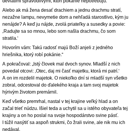
deviatimi spravodlivými, ktorí pokánie nepotrebujú.
Alebo ak má žena desať drachiem a jednu drachmu stratí,
nezažne lampu, nevymetie dom a nehľadá starostlivo, kým ju
nenájde? A keď ju nájde, zvolá priateľky a susedky a povie:
‚Radujte sa so mnou, lebo som našla drachmu, čo som
stratila.‘
Hovorím vám: Takú radosť majú Boží anjeli z jedného
hriešnika, ktorý robí pokánie.“
A pokračoval: „Istý človek mal dvoch synov. Mladší z nich
povedal otcovi: ‚Otec, daj mi časť majetku, ktorá mi patrí.‘
A on im rozdelil majetok. O niekoľko dní si mladší syn všetko
zobral, odcestoval do ďalekého kraja a tam svoj majetok
hýrivým životom premárnil.
Keď všetko premrhal, nastal v tej krajine veľký hlad a on
začal trieť núdzu. Išiel teda a uchytil sa u istého obyvateľa tej
krajiny a on ho poslal na svoje hospodárstvo svine pásť.
I túžil nasýtiť sa aspoň strukmi, čo žrali svine, ale nik mu ich
nedával.