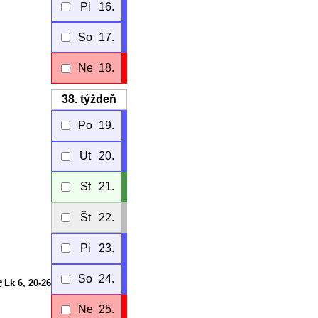
Pi
16.
So
17.
Ne
18.
38.
týždeň
Po
19.
Ut
20.
St
21.
Št
22.
Pi
23.
So
24.
Lk 6, 20
-26
Ne
25.