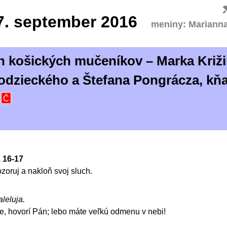
7.
september 2016
meniny: Mariann
h košických mučeníkov – Marka Križi
odzieckého a Štefana Pongrácza, kň
v
Č
. 16-17
ozoruj a nakloň svoj sluch.
aleluja.
te, hovorí Pán; lebo máte veľkú odmenu v nebi!