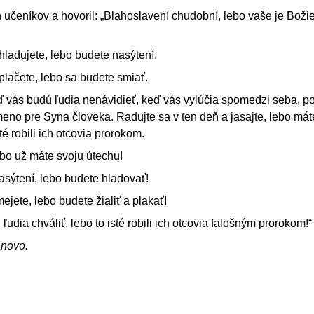
h učeníkov a hovoril: „Blahoslavení chudobní, lebo vaše je Boži
 hladujete, lebo budete nasýtení.
 plačete, lebo sa budete smiať.
ď vás budú ľudia nenávidieť, keď vás vylúčia spomedzi seba, p
eno pre Syna človeka. Radujte sa v ten deň a jasajte, lebo mát
é robili ich otcovia prorokom.
bo už máte svoju útechu!
asýtení, lebo budete hladovať!
jete, lebo budete žialiť a plakať!
ľudia chváliť, lebo to isté robili ich otcovia falošným prorokom!“
ánovo.