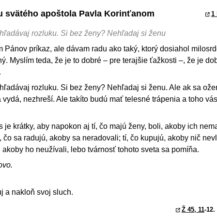
stu svätého apoštola Pavla Korinťanom
1 
hľadávaj rozluku. Si bez ženy? Nehľadaj si ženu
 Pánov príkaz, ale dávam radu ako taký, ktorý dosiahol milosr
. Myslím teda, že je to dobré – pre terajšie ťažkosti –, že je do
.
ľadávaj rozluku. Si bez ženy? Nehľadaj si ženu. Ale ak sa ože
 vydá, nezhreší. Ale takíto budú mať telesné trápenia a toho v
s je krátky, aby napokon aj tí, čo majú ženy, boli, akoby ich nemali
, čo sa radujú, akoby sa neradovali; tí, čo kupujú, akoby nič nevla
et, akoby ho neužívali, lebo tvárnosť tohoto sveta sa pomíňa.
ovo.
j a nakloň svoj sluch.
Ž 45, 11
-12.