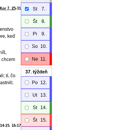
Kor 7, 25
-31
St
7.
Št
8.
denstvo
Pi
9.
bre, keď
So
10.
níš,
Ne
11.
ás chcem
37.
týždeň
; tí, čo
Po
12.
stnili;
Ut
13.
St
14.
Št
15.
 14-15. 16-17