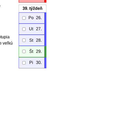
e
39.
týždeň
Po
26.
Ut
27.
otupia
St
28.
e veľkú
Št
29.
Pi
30.