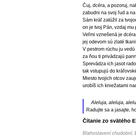
Čuj, dcéra, a pozoruj, na
zabudni na svoj ľud a na
Sám kráľ zatúžil za tvojo
on je tvoj Pán, vzdaj mu
Veľmi vznešená je dcéra 
jej odevom sú zlaté tkani
V pestrom rúchu ju vedú k
za ňou ti privádzajú pann
Sprevádza ich jasot rado
tak vstupujú do kráľovsk
Miesto tvojich otcov zauj
urobíš ich kniežatami n
Aleluja, aleluja, alelu
Radujte sa a jasajte, 
Čítanie zo svätého 
Blahoslavení chudobní.