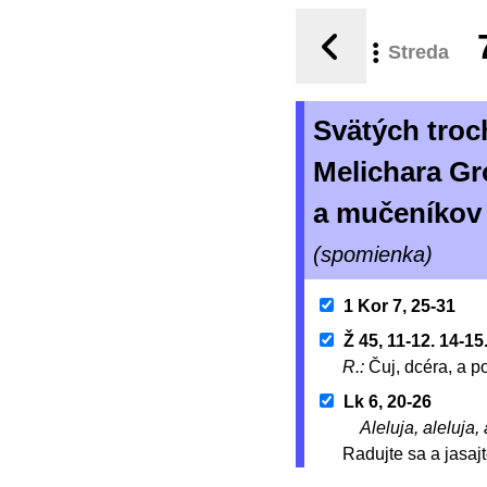
Streda
Svätých troc
Melichara Gr
a mučeníko
(spomienka)
1 Kor 7, 25-31
Ž 45, 11-12. 14-15
R.:
Čuj, dcéra, a p
Lk 6, 20-26
Aleluja, aleluja, 
Radujte sa a jasaj