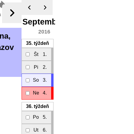
a
September
2016
na,
35.
týždeň
azov
Št
1.
Pi
2.
So
3.
Ne
4.
36.
týždeň
Po
5.
Ut
6.