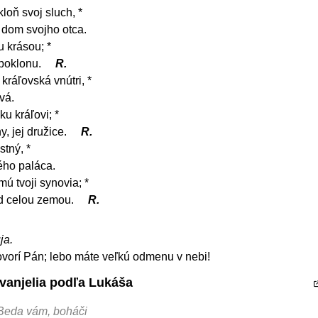
kloň svoj sluch, *
 dom svojho otca.
u krásou; *
 poklonu.
R.
kráľovská vnútri, *
vá.
u kráľovi; *
y, jej družice.
R.
stný, *
ého paláca.
mú tvoji synovia; *
ad celou zemou.
R.
ja.
hovorí Pán; lebo máte veľkú odmenu v nebi!
Evanjelia podľa Lukáša
 Beda vám, boháči