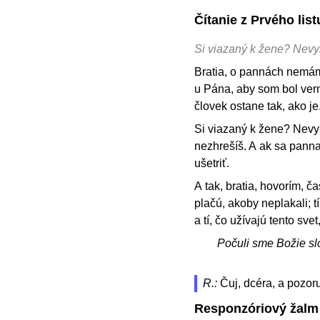
Čítanie z Prvého li
Si viazaný k žene? Nevy
Bratia, o pannách nemám
u Pána, aby som bol verný
človek ostane tak, ako je
Si viazaný k žene? Nevyh
nezhrešíš. A ak sa panna
ušetriť.
A tak, bratia, hovorím, ča
plačú, akoby neplakali; tí
a tí, čo užívajú tento sv
Počuli sme Božie sl
R.:
Čuj, dcéra, a pozoru
Responzóriový žalm