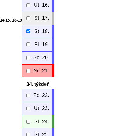
Ut
16.
St
17.
 14-15. 18-19
Št
18.
Pi
19.
So
20.
Ne
21.
34.
týždeň
Po
22.
Ut
23.
St
24.
Št
25.