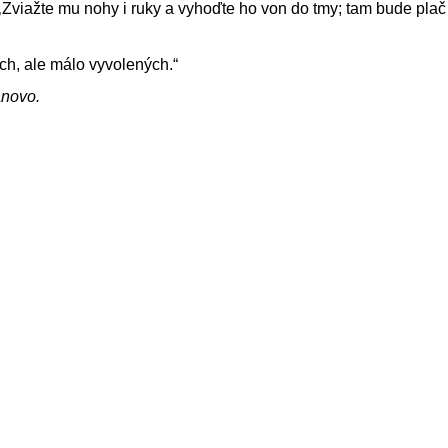
‚Zviažte mu nohy i ruky a vyhoďte ho von do tmy; tam bude plač
h, ale málo vyvolených.“
ánovo.