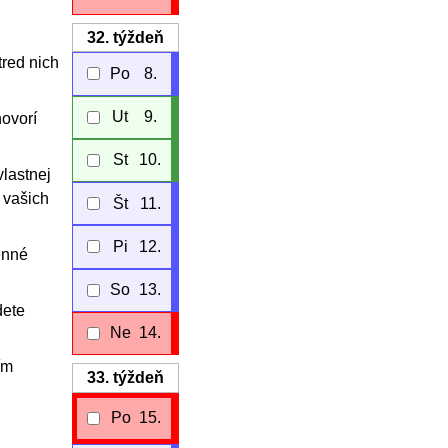
32.
týždeň
tred nich
Po
8.
Ut
9.
hovorí
St
10.
lastnej
 vašich
Št
11.
Pi
12.
enné
So
13.
dete
Ne
14.
ím
33.
týždeň
Po
15.