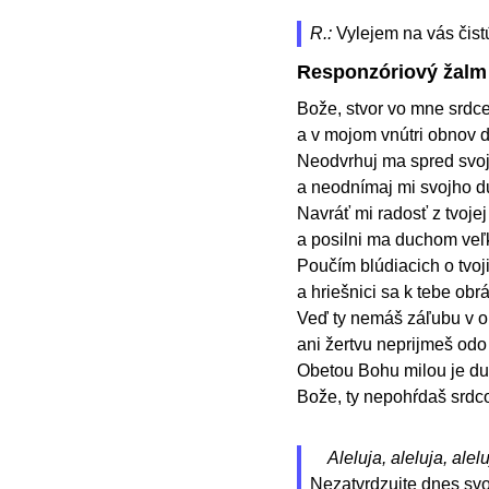
R.:
Vylejem na vás čist
Responzóriový žalm
Bože, stvor vo mne srdce 
a v mojom vnútri obnov 
Neodvrhuj ma spred svoje
a neodnímaj mi svojho 
Navráť mi radosť z tvojej
a posilni ma duchom veľk
Poučím blúdiacich o tvoj
a hriešnici sa k tebe obrá
Veď ty nemáš záľubu v ob
ani žertvu neprijmeš od
Obetou Bohu milou je du
Bože, ty nepohŕdaš srd
Aleluja, aleluja, alelu
Nezatvrdzujte dnes svo