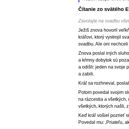
Čítanie zo svätého 
Zavolajte na svadbu všet
Ježiš znova hovoril veľ
kráľovi, ktorý vystrojil 
svadbu. Ale oni nechceli 
Znova poslal iných sluh
a kŕmny dobytok sú pozab
a odišli: jeden na svoje 
a zabili.
Kráľ sa rozhneval, poslal
Potom povedal svojim slu
na rázcestia a všetkých, 
všetkých, ktorých našli, 
Keď kráľ vošiel pozrieť 
Povedal mu: ‚Priateľu, 