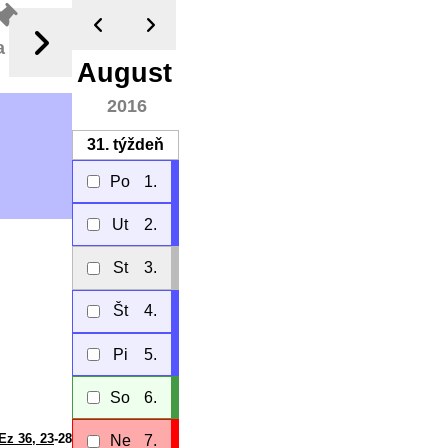
a
August
2016
31.
týždeň
Po
1.
Ut
2.
St
3.
Št
4.
Pi
5.
So
6.
Ez 36, 23
-28
Ne
7.