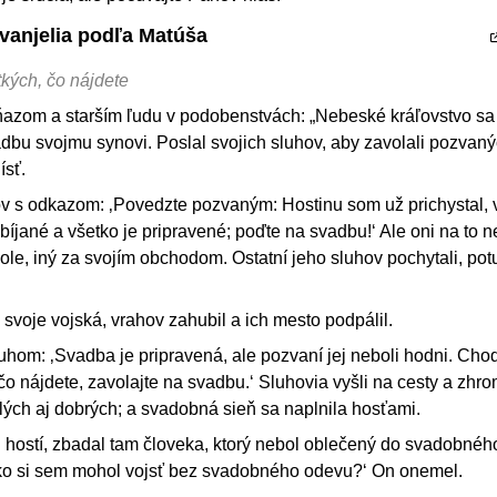
Evanjelia podľa Matúša
kých, čo nájdete
kňazom a starším ľudu v podobenstvách: „Nebeské kráľovstvo s
svadbu svojmu synovi. Poslal svojich sluhov, aby zavolali pozvan
ísť.
ov s odkazom: ‚Povedzte pozvaným: Hostinu som už prichystal, 
íjané a všetko je pripravené; poďte na svadbu!‘ Ale oni na to n
pole, iný za svojím obchodom. Ostatní jeho sluhov pochytali, potu
 svoje vojská, vrahov zahubil a ich mesto podpálil.
hom: ‚Svadba je pripravená, ale pozvaní jej neboli hodni. Choď
čo nájdete, zavolajte na svadbu.‘ Sluhovia vyšli na cesty a zhro
zlých aj dobrých; a svadobná sieň sa naplnila hosťami.
si hostí, zbadal tam človeka, ktorý nebol oblečený do svadobnéh
ako si sem mohol vojsť bez svadobného odevu?‘ On onemel.