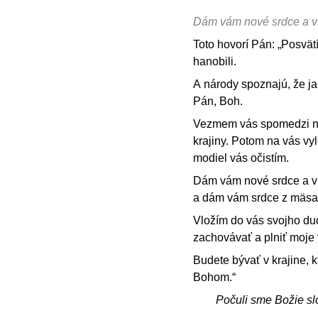
Dám vám nové srdce a v
Toto hovorí Pán: „Posvät
hanobili.
A národy spoznajú, že j
Pán, Boh.
Vezmem vás spomedzi nár
krajiny. Potom na vás vy
modiel vás očistím.
Dám vám nové srdce a v
a dám vám srdce z mäsa
Vložím do vás svojho du
zachovávať a plniť moje 
Budete bývať v krajine,
Bohom.“
Počuli sme Božie sl