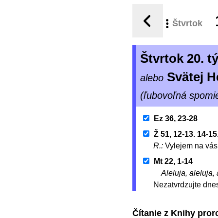
Štvrtok
Štvrtok 20. 
Svätej 
alebo
(ľubovoľná spomi
Ez 36, 23-28
Ž 51, 12-13. 14-15
R.:
Vylejem na vás 
Mt 22, 1-14
Aleluja, aleluja, 
Nezatvrdzujte dnes
Čítanie z Knihy pror