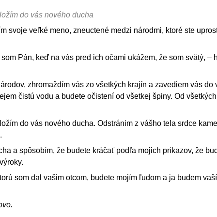
ložím do vás nového ducha
ím svoje veľké meno, zneuctené medzi národmi, ktoré ste upros
a som Pán, keď na vás pred ich očami ukážem, že som svätý, – 
odov, zhromaždím vás zo všetkých krajín a zavediem vás do v
lejem čistú vodu a budete očistení od všetkej špiny. Od všetkých
ložím do vás nového ducha. Odstránim z vášho tela srdce kam
.
cha a spôsobím, že budete kráčať podľa mojich príkazov, že bu
výroky.
 ktorú som dal vašim otcom, budete mojím ľudom a ja budem vaš
ovo.