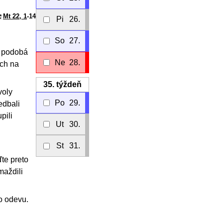
Mt 22, 1
-14
Pi
26.
So
27.
a podobá
Ne
28.
ých na
35.
týždeň
voly
Po
29.
edbali
pili
Ut
30.
St
31.
te preto
maždili
o odevu.