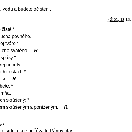
ú vodu a budete očistení.
Ž 51, 12
-13.
čisté *
ducha pevného.
j tváre *
ducha svätého.
R.
 spásy *
ej ochoty.
ich cestách *
tia.
R.
ete, *
o mňa.
ch skrúšený; *
com skrúšeným a poníženým.
R.
ja.
je srdcia, ale počúvajte Pánov hlas.