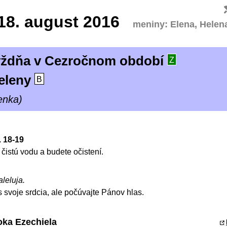
18.
august 2016
meniny: Elena, Helen
týždňa v Cezročnom období
Z
Heleny
B
enka)
. 18-19
čistú vodu a budete očistení.
aleluja.
 svoje srdcia, ale počúvajte Pánov hlas.
oka Ezechiela