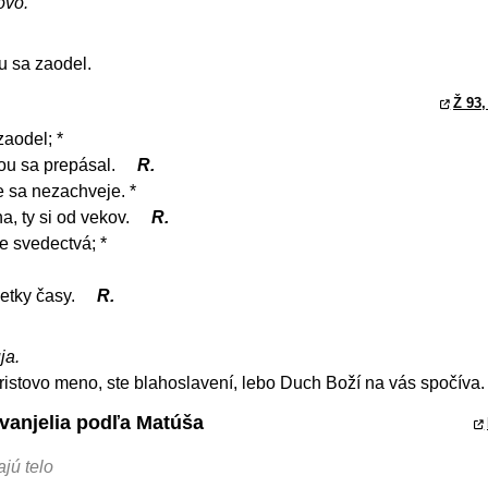
ovo.
u sa zaodel.
Ž 93,
zaodel; *
ou sa prepásal.
R.
e sa nezachveje. *
a, ty si od vekov.
R.
e svedectvá; *
šetky časy.
R.
ja.
istovo meno, ste blahoslavení, lebo Duch Boží na vás spočíva.
Evanjelia podľa Matúša
ajú telo