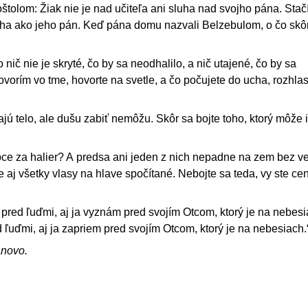
štolom: Žiak nie je nad učiteľa ani sluha nad svojho pána. Stačí
luha ako jeho pán. Keď pána domu nazvali Belzebulom, o čo skô
 nič nie je skryté, čo by sa neodhalilo, a nič utajené, čo by sa
orím vo tme, hovorte na svetle, a čo počujete do ucha, rozhlas
ajú telo, ale dušu zabiť nemôžu. Skôr sa bojte toho, ktorý môže 
ce za halier? A predsa ani jeden z nich nepadne na zem bez 
 aj všetky vlasy na hlave spočítané. Nebojte sa teda, vy ste ce
red ľuďmi, aj ja vyznám pred svojím Otcom, ktorý je na nebesi
d ľuďmi, aj ja zapriem pred svojím Otcom, ktorý je na nebesiach.
ánovo.