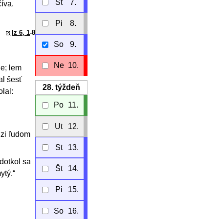
Št
7.
íva.
Pi
8.
Iz 6, 1
-8
So
9.
Ne
10.
e; lem
al šesť
28.
týždeň
lal:
Po
11.
Ut
12.
dzi ľudom
St
13.
 dotkol sa
Št
14.
ytý.“
Pi
15.
So
16.