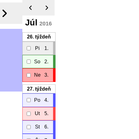
Júl
2016
26.
týždeň
Pi
1.
So
2.
Ne
3.
27.
týždeň
Po
4.
Ut
5.
St
6.