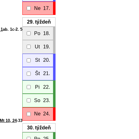
Ne
17.
29.
týždeň
 1
ab. 1c-2. 5
Po
18.
Ut
19.
St
20.
Št
21.
Pi
22.
So
23.
Ne
24.
Mt 10, 24
-33
30.
týždeň
Po
25.