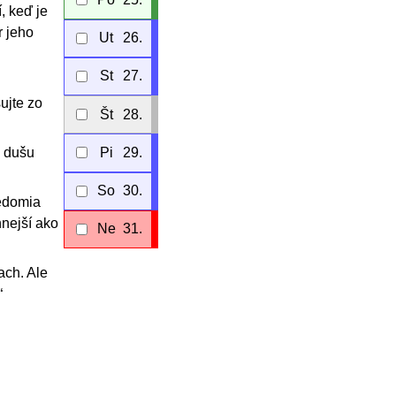
, keď je
r jeho
Ut
26.
St
27.
ujte zo
Št
28.
i dušu
Pi
29.
So
30.
vedomia
nnejší ako
Ne
31.
ach. Ale
“