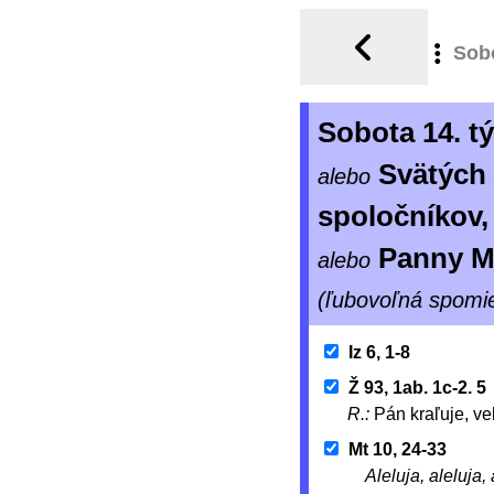
Sob
Sobota 14. 
Svätých
alebo
spoločníkov
Panny M
alebo
(ľubovoľná spomi
Iz 6, 1-8
Ž 93, 1ab. 1c-2. 5
R.:
Pán kraľuje, ve
Mt 10, 24-33
Aleluja, aleluja, 