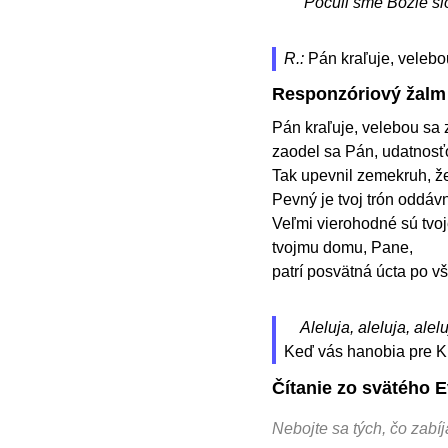
Počuli sme Božie sl
R.:
Pán kraľuje, velebo
Responzóriový žalm
Pán kraľuje, velebou sa 
zaodel sa Pán, udatnosť
Tak upevnil zemekruh, ž
Pevný je tvoj trón oddávn
Veľmi vierohodné sú tvoj
tvojmu domu, Pane,
patrí posvätná úcta po v
Aleluja, aleluja, alelu
Keď vás hanobia pre Kr
Čítanie zo svätého 
Nebojte sa tých, čo zabíj