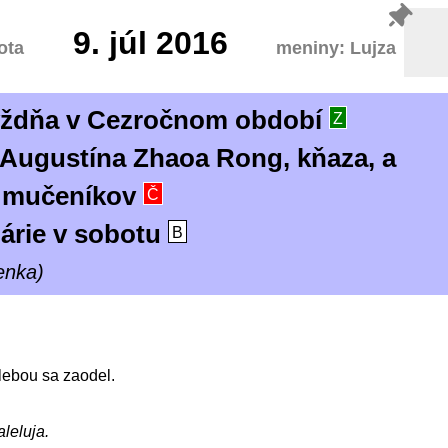
9.
júl 2016
ota
meniny: Lujza
týždňa v Cezročnom období
Z
 Augustína Zhaoa Rong, kňaza, a
, mučeníkov
Č
árie v sobotu
B
enka)
lebou sa zaodel.
aleluja.