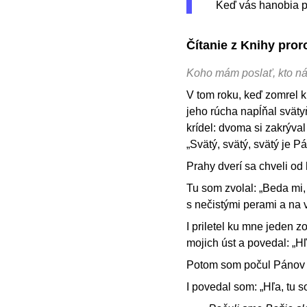
Keď vás hanobia pr
Čítanie z Knihy pror
Koho mám poslať, kto n
V tom roku, keď zomrel 
jeho rúcha napĺňal svätyň
krídel: dvoma si zakrýval
„Svätý, svätý, svätý je P
Prahy dverí sa chveli od
Tu som zvolal: „Beda mi
s nečistými perami a na 
I priletel ku mne jeden zo
mojich úst a povedal: „Hľa
Potom som počul Pánov h
I povedal som: „Hľa, tu s