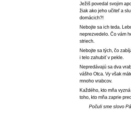
Ježiš povedal svojim apo
žiak ako jeho učiteľ a s
domácich?!
Nebojte sa ich teda. Lebo
neprezvedelo. Čo vám hov
striech.
Nebojte sa tých, čo zabíj
i telo zahubiť v pekle.
Nepredávajú sa dva vrab
vášho Otca. Vy však máte
mnoho vrabcov.
Každého, kto mňa vyzná p
toho, kto mňa zaprie pre
Počuli sme slovo P