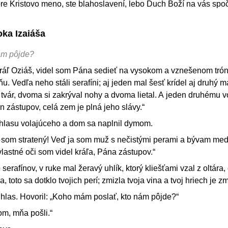
e Kristovo meno, ste blahoslavení, lebo Duch Boží na vás spoč
oka Izaiáša
ám pôjde?
kráľ Oziáš, videl som Pána sedieť na vysokom a vznešenom trón
u. Vedľa neho stáli serafíni; aj jeden mal šesť krídel aj druhý m
 tvár, dvoma si zakrýval nohy a dvoma lietal. A jeden druhému vo
án zástupov, celá zem je plná jeho slávy.“
 hlasu volajúceho a dom sa naplnil dymom.
, som stratený! Veď ja som muž s nečistými perami a bývam me
vlastné oči som videl kráľa, Pána zástupov.“
 serafínov, v ruke mal žeravý uhlík, ktorý kliešťami vzal z oltára,
, toto sa dotklo tvojich perí; zmizla tvoja vina a tvoj hriech je zm
las. Hovoril: „Koho mám poslať, kto nám pôjde?“
om, mňa pošli.“