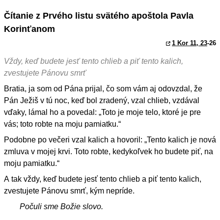
Čítanie z Prvého listu svätého apoštola Pavla
Korinťanom
1 Kor 11, 23
-26
Vždy, keď budete jesť tento chlieb a piť tento kalich,
zvestujete Pánovu smrť
Bratia, ja som od Pána prijal, čo som vám aj odovzdal, že
Pán Ježiš v tú noc, keď bol zradený, vzal chlieb, vzdával
vďaky, lámal ho a povedal: „Toto je moje telo, ktoré je pre
vás; toto robte na moju pamiatku.“
Podobne po večeri vzal kalich a hovoril: „Tento kalich je nová
zmluva v mojej krvi. Toto robte, kedykoľvek ho budete piť, na
moju pamiatku.“
A tak vždy, keď budete jesť tento chlieb a piť tento kalich,
zvestujete Pánovu smrť, kým nepríde.
Počuli sme Božie slovo.