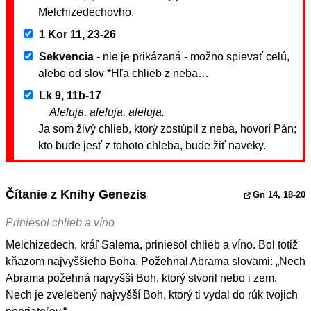
Melchizedechovho.
1 Kor 11, 23-26
Sekvencia
- nie je prikázaná - možno spievať celú,
alebo od slov *Hľa chlieb z neba…
Lk 9, 11b-17
Aleluja, aleluja, aleluja.
Ja som živý chlieb, ktorý zostúpil z neba, hovorí Pán;
kto bude jesť z tohoto chleba, bude žiť naveky.
Čítanie z Knihy Genezis
Gn 14, 18
-20
Priniesol chlieb a víno
Melchizedech, kráľ Salema, priniesol chlieb a víno. Bol totiž
kňazom najvyššieho Boha. Požehnal Abrama slovami: „Nech
Abrama požehná najvyšší Boh, ktorý stvoril nebo i zem.
Nech je zvelebený najvyšší Boh, ktorý ti vydal do rúk tvojich