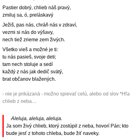
Pastier dobrý, chlieb náš pravý,
zmiluj sa, ó, preláskavý
Ježiš, pas nás, chráň nás v zdraví,
vezmi si nás do výšavy,
nech tiež zrieme zem živých.
Všetko vieš a možné je ti:
tu nás pasieš, svoje deti;
tam nech stoluje a sedí
každý z nás jak dedič svätý,
brat občanov blažených.
- nie je prikázaná - možno spievať celú, alebo od slov *Hľa
chlieb z neba…
Aleluja, aleluja, aleluja.
Ja som živý chlieb, ktorý zostúpil z neba, hovorí Pán; kto
bude jesť z tohoto chleba, bude žiť naveky.