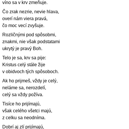
víno sa v krv zmeňuje.
Čo zrak nezrie, nevie hlava,
overí nám viera pravá,
čo moc vecí zvyšuje.
Rozličnými pod spôsobmi,
znakmi, nie však podstatami
ukrytý je pravý Boh.
Telo je sa, krv sa pije:
Kristus celý stále žije
v obidvoch tých spôsoboch.
Ak ho prijmeš, vždy je celý,
neláme sa, nerozdelí,
celý sa vždy požíva.
Tisíce ho prijímajú,
však celého všetci majú,
z celku sa neodníma.
Dobrí aj zlí prijímajú,