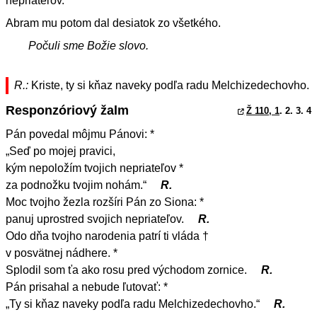
nepriateľov.“
Abram mu potom dal desiatok zo všetkého.
Počuli sme Božie slovo.
R.:
Kriste, ty si kňaz naveky podľa radu Melchizedechovho.
Responzóriový žalm
Ž 110, 1
. 2. 3. 4
Pán povedal môjmu Pánovi: *
„Seď po mojej pravici,
kým nepoložím tvojich nepriateľov *
za podnožku tvojim nohám.“
R.
Moc tvojho žezla rozšíri Pán zo Siona: *
panuj uprostred svojich nepriateľov.
R.
Odo dňa tvojho narodenia patrí ti vláda †
v posvätnej nádhere. *
Splodil som ťa ako rosu pred východom zornice.
R.
Pán prisahal a nebude ľutovať: *
„Ty si kňaz naveky podľa radu Melchizedechovho.“
R.