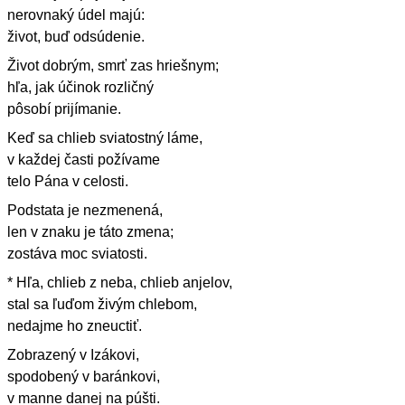
nerovnaký údel majú:
život, buď odsúdenie.
Život dobrým, smrť zas hriešnym;
hľa, jak účinok rozličný
pôsobí prijímanie.
Keď sa chlieb sviatostný láme,
v každej časti požívame
telo Pána v celosti.
Podstata je nezmenená,
len v znaku je táto zmena;
zostáva moc sviatosti.
* Hľa, chlieb z neba, chlieb anjelov,
stal sa ľuďom živým chlebom,
nedajme ho zneuctiť.
Zobrazený v Izákovi,
spodobený v baránkovi,
v manne danej na púšti.