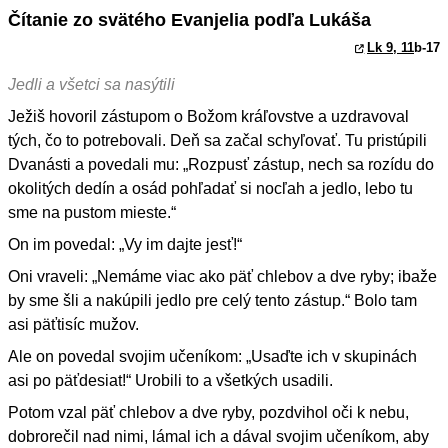
Čítanie zo svätého Evanjelia podľa Lukáša
Lk 9, 11
b-17
Jedli a všetci sa nasýtili
Ježiš hovoril zástupom o Božom kráľovstve a uzdravoval
tých, čo to potrebovali. Deň sa začal schyľovať. Tu pristúpili
Dvanásti a povedali mu: „Rozpusť zástup, nech sa rozídu do
okolitých dedín a osád pohľadať si nocľah a jedlo, lebo tu
sme na pustom mieste.“
On im povedal: „Vy im dajte jesť!“
Oni vraveli: „Nemáme viac ako päť chlebov a dve ryby; ibaže
by sme šli a nakúpili jedlo pre celý tento zástup.“ Bolo tam
asi päťtisíc mužov.
Ale on povedal svojim učeníkom: „Usaďte ich v skupinách
asi po päťdesiat!“ Urobili to a všetkých usadili.
Potom vzal päť chlebov a dve ryby, pozdvihol oči k nebu,
dobrorečil nad nimi, lámal ich a dával svojim učeníkom, aby