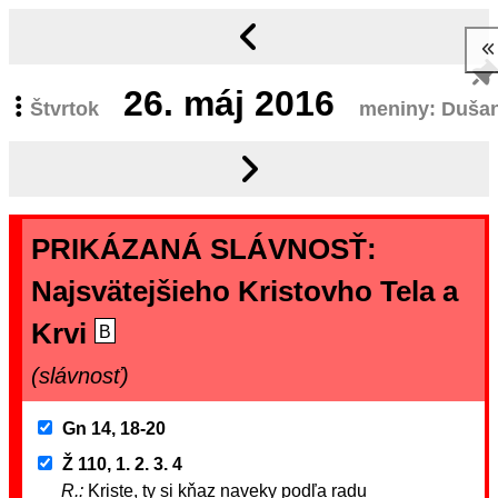
26.
máj 2016
Štvrtok
meniny: Duša
PRIKÁZANÁ SLÁVNOSŤ:
Najsvätejšieho Kristovho Tela a
Krvi
B
(slávnosť)
Gn 14, 18-20
Ž 110, 1. 2. 3. 4
R.:
Kriste, ty si kňaz naveky podľa radu