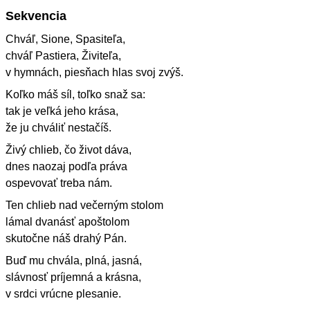
Sekvencia
Chváľ, Sione, Spasiteľa,
chváľ Pastiera, Živiteľa,
v hymnách, piesňach hlas svoj zvýš.
Koľko máš síl, toľko snaž sa:
tak je veľká jeho krása,
že ju chváliť nestačíš.
Živý chlieb, čo život dáva,
dnes naozaj podľa práva
ospevovať treba nám.
Ten chlieb nad večerným stolom
lámal dvanásť apoštolom
skutočne náš drahý Pán.
Buď mu chvála, plná, jasná,
slávnosť príjemná a krásna,
v srdci vrúcne plesanie.