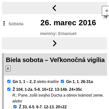
26.
marec 2016
Sobota
meniny: Emanuel
Biela sobota – Veľkonočná vigília
B
Gn 1, 1 – 2, 2
alebo kratšie
Gn 1, 1. 26-31a
Ž 104, 1-2a. 5-6. 10+12. 13-14b. 24+35c
R.:
Pane, zošli svojho Ducha a obnov tvárnosť zeme.
alebo
Ž 33, 4-5. 6-7. 12-13. 20+22