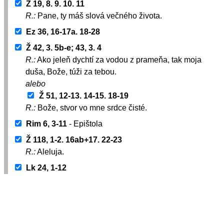
Ž 19, 8. 9. 10. 11
R.:
Pane, ty máš slová večného života.
Ez 36, 16-17a. 18-28
Ž 42, 3. 5b-e; 43, 3. 4
R.:
Ako jeleň dychtí za vodou z prameňa, tak moja
duša, Bože, túži za tebou.
alebo
Ž 51, 12-13. 14-15. 18-19
R.:
Bože, stvor vo mne srdce čisté.
Rim 6, 3-11
- Epištola
Ž 118, 1-2. 16ab+17. 22-23
R.:
Aleluja.
Lk 24, 1-12