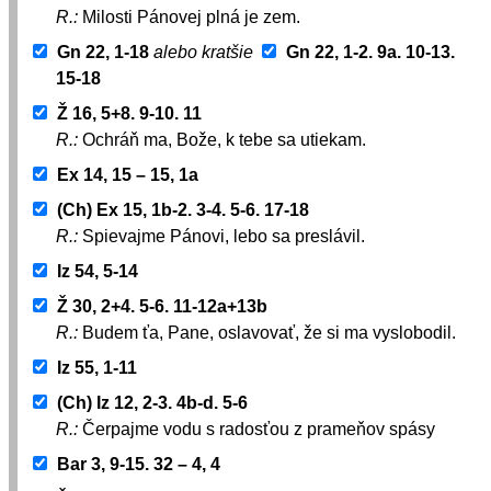
R.:
Milosti Pánovej plná je zem.
Gn 22, 1-18
alebo kratšie
Gn 22, 1-2. 9a. 10-13.
15-18
Ž 16, 5+8. 9-10. 11
R.:
Ochráň ma, Bože, k tebe sa utiekam.
Ex 14, 15 – 15, 1a
(Ch) Ex 15, 1b-2. 3-4. 5-6. 17-18
R.:
Spievajme Pánovi, lebo sa preslávil.
Iz 54, 5-14
Ž 30, 2+4. 5-6. 11-12a+13b
R.:
Budem ťa, Pane, oslavovať, že si ma vyslobodil.
Iz 55, 1-11
(Ch) Iz 12, 2-3. 4b-d. 5-6
R.:
Čerpajme vodu s radosťou z prameňov spásy
Bar 3, 9-15. 32 – 4, 4