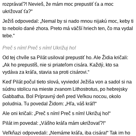
rozprávať?! Nevieš, že mám moc prepustiť ťa a moc
ukrižovať ťa?“
Ježiš odpovedal: „Nemal by si nado mnou nijakú moc, keby ti
to nebolo dané zhora. Preto má väčší hriech ten, čo ma vydal
tebe.“
Preč s ním! Preč s ním! Ukrižuj ho!
Od tej chvíle sa Pilát usiloval prepustiť ho. Ale Židia kričali:
„Ak ho prepustíš, nie si priateľom cisára. Každý, kto sa
vydáva za kráľa, stavia sa proti cisárovi.“
Keď Pilát počul tieto slová, vyviedol Ježiša von a sadol si na
súdnu stolicu na mieste zvanom Lithostrotus, po hebrejsky
Gabbatha. Bol Prípravný deň pred Veľkou nocou, okolo
poludnia. Tu povedal Židom: „Hľa, váš kráľ!“
Ale oni kričali: „Preč s ním! Preč s ním! Ukrižuj ho!“
Pilát im povedal: „Vášho kráľa mám ukrižovať?!“
Veľkňazi odpovedali: „Nemáme kráľa, iba cisára!“ Tak im ho