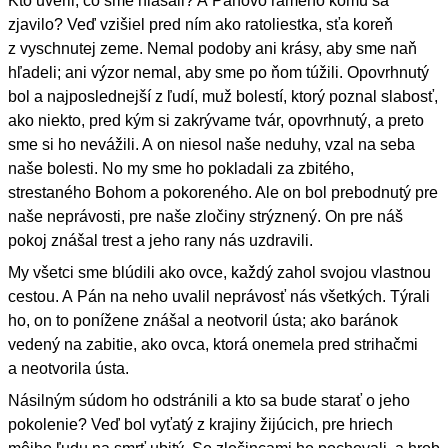
Kto uveril, čo sme hlásali? A Pánovo rameno komu sa
zjavilo? Veď vzišiel pred ním ako ratoliestka, sťa koreň
z vyschnutej zeme. Nemal podoby ani krásy, aby sme naň
hľadeli; ani výzor nemal, aby sme po ňom túžili. Opovrhnutý
bol a najposlednejší z ľudí, muž bolestí, ktorý poznal slabosť,
ako niekto, pred kým si zakrývame tvár, opovrhnutý, a preto
sme si ho nevážili. A on niesol naše neduhy, vzal na seba
naše bolesti. No my sme ho pokladali za zbitého,
strestaného Bohom a pokoreného. Ale on bol prebodnutý pre
naše neprávosti, pre naše zločiny strýznený. On pre náš
pokoj znášal trest a jeho rany nás uzdravili.
My všetci sme blúdili ako ovce, každý zahol svojou vlastnou
cestou. A Pán na neho uvalil neprávosť nás všetkých. Týrali
ho, on to ponížene znášal a neotvoril ústa; ako baránok
vedený na zabitie, ako ovca, ktorá onemela pred strihačmi
a neotvorila ústa.
Násilným súdom ho odstránili a kto sa bude starať o jeho
pokolenie? Veď bol vyťatý z krajiny žijúcich, pre hriech