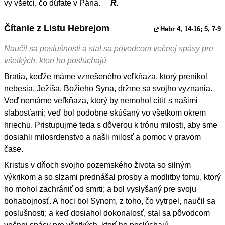
vy všetci, čo dúfate v Pána.
R.
Čítanie z Listu Hebrejom
Hebr 4, 14
-16; 5, 7-9
Naučil sa poslušnosti a stal sa pôvodcom večnej spásy pre
všetkých, ktorí ho poslúchajú
Bratia, keďže máme vznešeného veľkňaza, ktorý prenikol
nebesia, Ježiša, Božieho Syna, držme sa svojho vyznania.
Veď nemáme veľkňaza, ktorý by nemohol cítiť s našimi
slabosťami; veď bol podobne skúšaný vo všetkom okrem
hriechu. Pristupujme teda s dôverou k trónu milosti, aby sme
dosiahli milosrdenstvo a našli milosť a pomoc v pravom
čase.
Kristus v dňoch svojho pozemského života so silným
výkrikom a so slzami prednášal prosby a modlitby tomu, ktorý
ho mohol zachrániť od smrti; a bol vyslyšaný pre svoju
bohabojnosť. A hoci bol Synom, z toho, čo vytrpel, naučil sa
poslušnosti; a keď dosiahol dokonalosť, stal sa pôvodcom