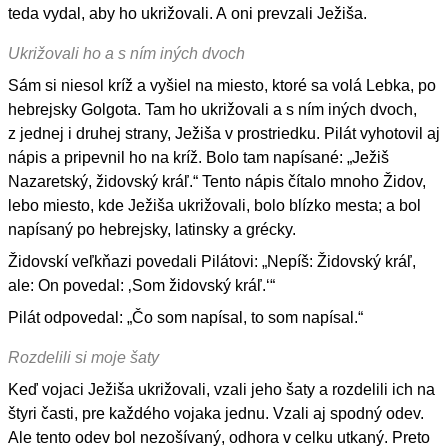
teda vydal, aby ho ukrižovali. A oni prevzali Ježiša.
Ukrižovali ho a s ním iných dvoch
Sám si niesol kríž a vyšiel na miesto, ktoré sa volá Lebka, po
hebrejsky Golgota. Tam ho ukrižovali a s ním iných dvoch,
z jednej i druhej strany, Ježiša v prostriedku. Pilát vyhotovil aj
nápis a pripevnil ho na kríž. Bolo tam napísané: „Ježiš
Nazaretský, židovský kráľ.“ Tento nápis čítalo mnoho Židov,
lebo miesto, kde Ježiša ukrižovali, bolo blízko mesta; a bol
napísaný po hebrejsky, latinsky a grécky.
Židovskí veľkňazi povedali Pilátovi: „Nepíš: Židovský kráľ,
ale: On povedal: ‚Som židovský kráľ.‘“
Pilát odpovedal: „Čo som napísal, to som napísal.“
Rozdelili si moje šaty
Keď vojaci Ježiša ukrižovali, vzali jeho šaty a rozdelili ich na
štyri časti, pre každého vojaka jednu. Vzali aj spodný odev.
Ale tento odev bol nezošívaný, odhora v celku utkaný. Preto