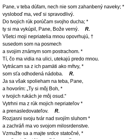
Pane, v teba dúfam, nech nie som zahanbený naveky; *
vysloboď ma, veď si spravodlivý.
Do tvojich rúk porúčam svojho ducha; *
ty si ma vykúpil, Pane, Bože verný.
R.
Všetci moji nepriatelia mnou opovrhujú, †
susedom som na posmech
a svojim známym som postrachom. *
Tí, čo ma vidia na ulici, utekajú predo mnou.
Vytrácam sa z ich pamäti ako mŕtvy, *
som sťa odhodená nádoba.
R.
Ja sa však spolieham na teba, Pane,
a hovorím: „Ty si môj Boh, *
v tvojich rukách je môj osud.“
Vytrhni ma z rúk mojich nepriateľov *
a prenasledovateľov.
R.
Rozjasni svoju tvár nad svojím sluhom *
a zachráň ma vo svojom milosrdenstve.
Vzmužte sa a majte srdce statočné, *