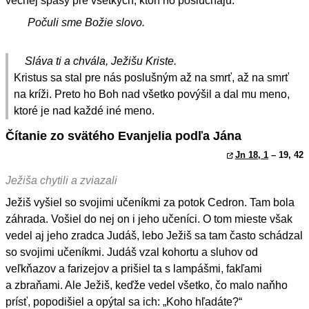
večnej spásy pre všetkých, ktorí ho poslúchajú.
Počuli sme Božie slovo.
Sláva ti a chvála, Ježišu Kriste.
Kristus sa stal pre nás poslušným až na smrť, až na smrť
na kríži. Preto ho Boh nad všetko povýšil a dal mu meno,
ktoré je nad každé iné meno.
Čítanie zo svätého Evanjelia podľa Jána
Jn 18, 1
– 19, 42
Ježiša chytili a zviazali
Ježiš vyšiel so svojimi učeníkmi za potok Cedron. Tam bola
záhrada. Vošiel do nej on i jeho učeníci. O tom mieste však
vedel aj jeho zradca Judáš, lebo Ježiš sa tam často schádzal
so svojimi učeníkmi. Judáš vzal kohortu a sluhov od
veľkňazov a farizejov a prišiel ta s lampášmi, fakľami
a zbraňami. Ale Ježiš, keďže vedel všetko, čo malo naňho
prísť, popodišiel a opýtal sa ich: „Koho hľadáte?“