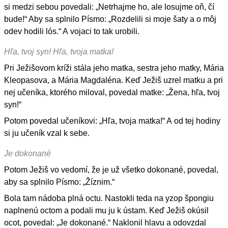
si medzi sebou povedali: „Netrhajme ho, ale losujme oň, čí
bude!“ Aby sa splnilo Písmo: „Rozdelili si moje šaty a o môj
odev hodili lós.“ A vojaci to tak urobili.
Hľa, tvoj syn! Hľa, tvoja matka!
Pri Ježišovom kríži stála jeho matka, sestra jeho matky, Mária
Kleopasova, a Mária Magdaléna. Keď Ježiš uzrel matku a pri
nej učeníka, ktorého miloval, povedal matke: „Žena, hľa, tvoj
syn!“
Potom povedal učeníkovi: „Hľa, tvoja matka!“ A od tej hodiny
si ju učeník vzal k sebe.
Je dokonané
Potom Ježiš vo vedomí, že je už všetko dokonané, povedal,
aby sa splnilo Písmo: „Žíznim.“
Bola tam nádoba plná octu. Nastokli teda na yzop špongiu
naplnenú octom a podali mu ju k ústam. Keď Ježiš okúsil
ocot, povedal: „Je dokonané.“ Naklonil hlavu a odovzdal