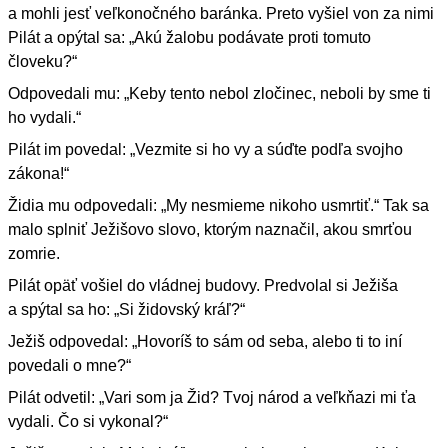
a mohli jesť veľkonočného baránka. Preto vyšiel von za nimi
Pilát a opýtal sa: „Akú žalobu podávate proti tomuto
človeku?“
Odpovedali mu: „Keby tento nebol zločinec, neboli by sme ti
ho vydali.“
Pilát im povedal: „Vezmite si ho vy a súďte podľa svojho
zákona!“
Židia mu odpovedali: „My nesmieme nikoho usmrtiť.“ Tak sa
malo splniť Ježišovo slovo, ktorým naznačil, akou smrťou
zomrie.
Pilát opäť vošiel do vládnej budovy. Predvolal si Ježiša
a spýtal sa ho: „Si židovský kráľ?“
Ježiš odpovedal: „Hovoríš to sám od seba, alebo ti to iní
povedali o mne?“
Pilát odvetil: „Vari som ja Žid? Tvoj národ a veľkňazi mi ťa
vydali. Čo si vykonal?“