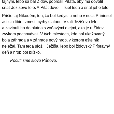
tajným, lebo sa bál Židov, poprosil Piláta, aby mu dovolil
sňať Ježišovo telo. A Pilát dovolil. Išiel teda a sňal jeho telo.
Prišiel aj Nikodém, ten, čo bol kedysi u neho v noci. Priniesol
asi sto libier zmesi myrhy s aloou. Vzali Ježišovo telo
a zavinuli ho do plátna s voňavými olejmi, ako je u Židov
zvykom pochovávať. V tých miestach, kde bol ukrižovaný,
bola záhrada a v záhrade nový hrob, v ktorom ešte nik
neležal. Tam teda uložili Ježiša, lebo bol židovský Prípravný
deň a hrob bol blízko.
Počuli sme slovo Pánovo.