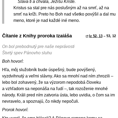
Sláva ti a chvála, Ježišu Kriste.
Kristus sa stal pre nás poslušným až na smrť, až na
smrť na kríži. Preto ho Boh nad všetko povýšil a dal mu
meno, ktoré je nad každé iné meno.
Čítanie z Knihy proroka Izaiáša
Iz 52, 13
– 53, 12
On bol prebodnutý pre naše neprávosti
Štvrtý spev Pánovho sluhu
Boh hovorí
:
Hľa, môj služobník bude úspešný, bude povýšený,
vyzdvihnutý a veľmi slávny. Ako sa mnohí nad ním zhrozili –
lebo bol zohavený, že sa výzorom nepodobá človeku
a vzhľadom sa neponáša na ľudí –, tak rozoženie mnohé
národy. Králi pred ním zatvoria ústa, lebo uvidia, o čom sa im
nevravelo, a spoznajú, čo nikdy nepočuli.
Prorok hovorí
: