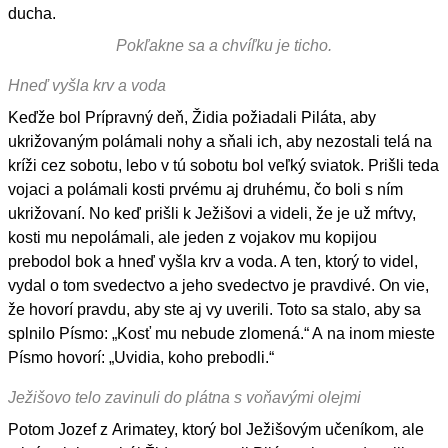
ducha.
Pokľakne sa a chvíľku je ticho.
Hneď vyšla krv a voda
Keďže bol Prípravný deň, Židia požiadali Piláta, aby
ukrižovaným polámali nohy a sňali ich, aby nezostali telá na
kríži cez sobotu, lebo v tú sobotu bol veľký sviatok. Prišli teda
vojaci a polámali kosti prvému aj druhému, čo boli s ním
ukrižovaní. No keď prišli k Ježišovi a videli, že je už mŕtvy,
kosti mu nepolámali, ale jeden z vojakov mu kopijou
prebodol bok a hneď vyšla krv a voda. A ten, ktorý to videl,
vydal o tom svedectvo a jeho svedectvo je pravdivé. On vie,
že hovorí pravdu, aby ste aj vy uverili. Toto sa stalo, aby sa
splnilo Písmo: „Kosť mu nebude zlomená.“ A na inom mieste
Písmo hovorí: „Uvidia, koho prebodli.“
Ježišovo telo zavinuli do plátna s voňavými olejmi
Potom Jozef z Arimatey, ktorý bol Ježišovým učeníkom, ale