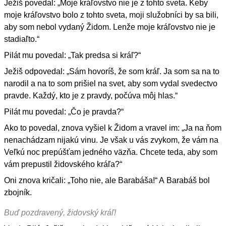
Ježiš povedal: „Moje kráľovstvo nie je z tohto sveta. Keby
moje kráľovstvo bolo z tohto sveta, moji služobníci by sa bili,
aby som nebol vydaný Židom. Lenže moje kráľovstvo nie je
stadiaľto.“
Pilát mu povedal: „Tak predsa si kráľ?“
Ježiš odpovedal: „Sám hovoríš, že som kráľ. Ja som sa na to
narodil a na to som prišiel na svet, aby som vydal svedectvo
pravde. Každý, kto je z pravdy, počúva môj hlas.“
Pilát mu povedal: „Čo je pravda?“
Ako to povedal, znova vyšiel k Židom a vravel im: „Ja na ňom
nenachádzam nijakú vinu. Je však u vás zvykom, že vám na
Veľkú noc prepúšťam jedného väzňa. Chcete teda, aby som
vám prepustil židovského kráľa?“
Oni znova kričali: „Toho nie, ale Barabáša!“ A Barabáš bol
zbojník.
Buď pozdravený, židovský kráľ!