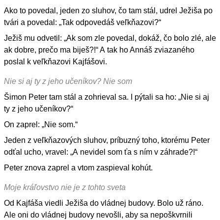
Ako to povedal, jeden zo sluhov, čo tam stál, udrel Ježiša po
tvári a povedal: „Tak odpovedáš veľkňazovi?“
Ježiš mu odvetil: „Ak som zle povedal, dokáž, čo bolo zlé, ale
ak dobre, prečo ma biješ?!“ A tak ho Annáš zviazaného
poslal k veľkňazovi Kajfášovi.
Nie si aj ty z jeho učeníkov? Nie som
Šimon Peter tam stál a zohrieval sa. I pýtali sa ho: „Nie si aj
ty z jeho učeníkov?“
On zaprel: „Nie som.“
Jeden z veľkňazových sluhov, príbuzný toho, ktorému Peter
odťal ucho, vravel: „A nevidel som ťa s ním v záhrade?!“
Peter znova zaprel a vtom zaspieval kohút.
Moje kráľovstvo nie je z tohto sveta
Od Kajfáša viedli Ježiša do vládnej budovy. Bolo už ráno.
Ale oni do vládnej budovy nevošli, aby sa nepoškvrnili