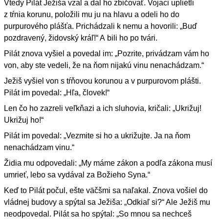
Vtedy Pilát Ježiša vzal a dal ho zbičovať. Vojaci uplietli
z tŕnia korunu, položili mu ju na hlavu a odeli ho do
purpurového plášťa. Prichádzali k nemu a hovorili: „Buď
pozdravený, židovský kráľ!“ A bili ho po tvári.
Pilát znova vyšiel a povedal im: „Pozrite, privádzam vám ho
von, aby ste vedeli, že na ňom nijakú vinu nenachádzam.“
Ježiš vyšiel von s tŕňovou korunou a v purpurovom plášti.
Pilát im povedal: „Hľa, človek!“
Len čo ho zazreli veľkňazi a ich sluhovia, kričali: „Ukrižuj!
Ukrižuj ho!“
Pilát im povedal: „Vezmite si ho a ukrižujte. Ja na ňom
nenachádzam vinu.“
Židia mu odpovedali: „My máme zákon a podľa zákona musí
umrieť, lebo sa vydával za Božieho Syna.“
Keď to Pilát počul, ešte väčšmi sa naľakal. Znova vošiel do
vládnej budovy a spýtal sa Ježiša: „Odkiaľ si?“ Ale Ježiš mu
neodpovedal. Pilát sa ho spýtal: „So mnou sa nechceš