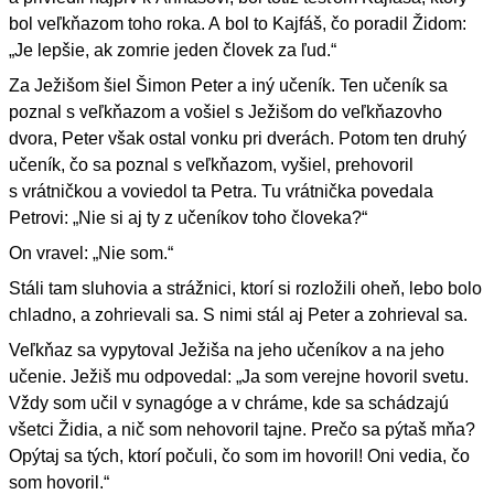
bol veľkňazom toho roka. A bol to Kajfáš, čo poradil Židom:
„Je lepšie, ak zomrie jeden človek za ľud.“
Za Ježišom šiel Šimon Peter a iný učeník. Ten učeník sa
poznal s veľkňazom a vošiel s Ježišom do veľkňazovho
dvora, Peter však ostal vonku pri dverách. Potom ten druhý
učeník, čo sa poznal s veľkňazom, vyšiel, prehovoril
s vrátničkou a voviedol ta Petra. Tu vrátnička povedala
Petrovi: „Nie si aj ty z učeníkov toho človeka?“
On vravel: „Nie som.“
Stáli tam sluhovia a strážnici, ktorí si rozložili oheň, lebo bolo
chladno, a zohrievali sa. S nimi stál aj Peter a zohrieval sa.
Veľkňaz sa vypytoval Ježiša na jeho učeníkov a na jeho
učenie. Ježiš mu odpovedal: „Ja som verejne hovoril svetu.
Vždy som učil v synagóge a v chráme, kde sa schádzajú
všetci Židia, a nič som nehovoril tajne. Prečo sa pýtaš mňa?
Opýtaj sa tých, ktorí počuli, čo som im hovoril! Oni vedia, čo
som hovoril.“