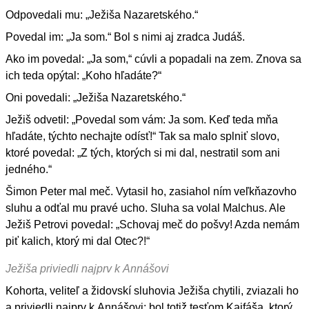
Odpovedali mu: „Ježiša Nazaretského.“
Povedal im: „Ja som.“ Bol s nimi aj zradca Judáš.
Ako im povedal: „Ja som,“ cúvli a popadali na zem. Znova sa
ich teda opýtal: „Koho hľadáte?“
Oni povedali: „Ježiša Nazaretského.“
Ježiš odvetil: „Povedal som vám: Ja som. Keď teda mňa
hľadáte, týchto nechajte odísť!“ Tak sa malo splniť slovo,
ktoré povedal: „Z tých, ktorých si mi dal, nestratil som ani
jedného.“
Šimon Peter mal meč. Vytasil ho, zasiahol ním veľkňazovho
sluhu a odťal mu pravé ucho. Sluha sa volal Malchus. Ale
Ježiš Petrovi povedal: „Schovaj meč do pošvy! Azda nemám
piť kalich, ktorý mi dal Otec?!“
Ježiša priviedli najprv k Annášovi
Kohorta, veliteľ a židovskí sluhovia Ježiša chytili, zviazali ho
a priviedli najprv k Annášovi; bol totiž tesťom Kajfáša, ktorý