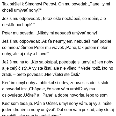
Tak prišiel k Šimonovi Petrovi. On mu povedal: „Pane, ty mi
chceš umývať nohy?“
Ježiš mu odpovedal: „Teraz ešte nechápeš, čo robím, ale
neskôr pochopíš.“
Peter mu povedal: „Nikdy mi nebudeš umývať nohy!“
Ježiš mu odpovedal: „Ak ťa neumyjem, nebudeš mať podiel
so mnou.“ Šimon Peter mu vravel: „Pane, tak potom nielen
nohy, ale aj ruky a hlavu!“
Ježiš mu na to: „Kto sa okúpal, potrebuje si umyť už len nohy
a je celý čistý. A vy ste čistí, ale nie všetci.“ Vedel totiž, kto ho
zradí, – preto povedal: „Nie všetci ste čistí.“
Keď im umyl nohy a obliekol si odev, znova si sadol k stolu
a povedal im: „Chápete, čo som vám urobil? Vy ma
oslovujete: ‚Učiteľ‘ a: ‚Pane‘ a dobre hovoríte, lebo to som.
Keď som teda ja, Pán a Učiteľ, umyl nohy vám, aj vy si máte
jeden druhému nohy umývať. Dal som vám príklad, aby ste aj
vy robili, ako som ja urobil vám.“