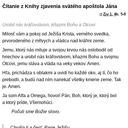
Čítanie z Knihy zjavenia svätého apoštola Jána
Zjv 1, 4
b. 5-8
Urobil nás kráľovstvom, kňazmi Bohu a Otcovi
Milosť vám a pokoj od Ježiša Krista, verného svedka,
prvorodeného z mŕtvych a vládcu nad kráľmi zeme.
Jemu, ktorý nás miluje a svojou krvou nás oslobodil od
hriechov a urobil nás kráľovstvom, kňazmi Bohu a svojmu
Otcovi, jemu sláva a vláda na veky vekov. Amen.
Hľa, prichádza s oblakmi a uvidí ho každé oko, aj tí, čo ho
prebodli, a budú nad ním nariekať všetky kmene zeme. Tak
je. Amen.
Ja som Alfa a Omega, hovorí Pán, Boh, ktorý je, ktorý bol
a ktorý príde, Všemohúci.
Počuli sme Božie slovo.
Chvála ti a česť, Pane Ježišu.