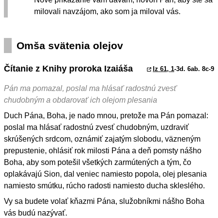
milovali navzájom, ako som ja miloval vás.
Omša svätenia olejov
Čítanie z Knihy proroka Izaiáša
Iz 61, 1
-3d. 6ab. 8c-9
Pán ma pomazal, poslal ma hlásať radostnú zvesť
chudobným a obdarovať ich olejom plesania
Duch Pána, Boha, je nado mnou, pretože ma Pán pomazal:
poslal ma hlásať radostnú zvesť chudobným, uzdraviť
skrúšených srdcom, oznámiť zajatým slobodu, väzneným
prepustenie, ohlásiť rok milosti Pána a deň pomsty nášho
Boha, aby som potešil všetkých zarmútených a tým, čo
oplakávajú Sion, dal veniec namiesto popola, olej plesania
namiesto smútku, rúcho radosti namiesto ducha skleslého.
Vy sa budete volať kňazmi Pána, služobníkmi nášho Boha
vás budú nazývať.