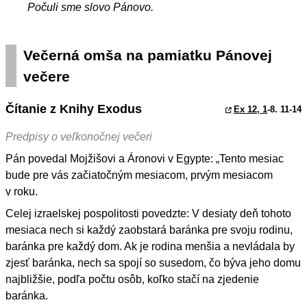
Počuli sme slovo Pánovo.
Večerná omša na pamiatku Pánovej
večere
Čítanie z Knihy Exodus
Ex 12, 1
-8. 11-14
Predpisy o veľkonočnej večeri
Pán povedal Mojžišovi a Áronovi v Egypte: „Tento mesiac
bude pre vás začiatočným mesiacom, prvým mesiacom
v roku.
Celej izraelskej pospolitosti povedzte: V desiaty deň tohoto
mesiaca nech si každý zaobstará baránka pre svoju rodinu,
baránka pre každý dom. Ak je rodina menšia a nevládala by
zjesť baránka, nech sa spojí so susedom, čo býva jeho domu
najbližšie, podľa počtu osôb, koľko stačí na zjedenie
baránka.