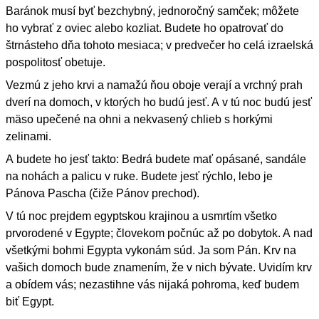
Baránok musí byť bezchybný, jednoročný samček; môžete
ho vybrať z oviec alebo kozliat. Budete ho opatrovať do
štrnásteho dňa tohoto mesiaca; v predvečer ho celá izraelská
pospolitosť obetuje.
Vezmú z jeho krvi a namažú ňou oboje verají a vrchný prah
dverí na domoch, v ktorých ho budú jesť. A v tú noc budú jesť
mäso upečené na ohni a nekvasený chlieb s horkými
zelinami.
A budete ho jesť takto: Bedrá budete mať opásané, sandále
na nohách a palicu v ruke. Budete jesť rýchlo, lebo je
Pánova Pascha (čiže Pánov prechod).
V tú noc prejdem egyptskou krajinou a usmrtím všetko
prvorodené v Egypte; človekom počnúc až po dobytok. A nad
všetkými bohmi Egypta vykonám súd. Ja som Pán. Krv na
vašich domoch bude znamením, že v nich bývate. Uvidím krv
a obídem vás; nezastihne vás nijaká pohroma, keď budem
biť Egypt.