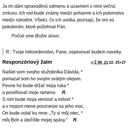
Ja im dám spravodlivú odmenu a uzavriem s nimi večnú
zmluvu. Ich rod bude známy medzi pohanmi a ich potomstvo
medzi národmi. Všetci, čo ich uvidia, poznajú, že oni sú
pokolením, ktoré požehnal Pán.
Počuli sme Božie slovo.
R.:
Tvoje milosrdenstvo, Pane, ospevovať budem naveky.
Responzóriový žalm
Ž 89, 21
-22. 25+27
Našiel som svojho služobníka Dávida, *
pomazal som ho svojím svätým olejom.
Pevne ho bude držať moja ruka *
a posilňovať moje rameno.
R.
S ním bude moja vernosť a milosť *
a v mojom mene povznesie sa jeho moc.
On bude volať ku mne: „Ty si môj otec, *
môj Boh a útočište mojej spásy.“
R.