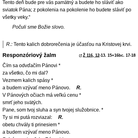
Tento deň bude pre vás pamätný a budete ho sláviť ako
sviatok Pána; z pokolenia na pokolenie ho budete sláviť po
všetky veky.“
Počuli sme Božie slovo.
R.:
Tento kalich dobrorečenia je účasťou na Kristovej krvi.
Responzóriový žalm
Ž 116, 12
-13. 15+16bc. 17-18
Čím sa odvďačím Pánovi *
za všetko, čo mi dal?
Vezmem kalich spásy *
a budem vzývať meno Pánovo.
R.
V Pánových očiach má veľkú cenu *
smrť jeho svätých.
Pane, som tvoj sluha a syn tvojej služobnice. *
Ty si mi putá rozviazal:
R.
obetu chvály ti prinesiem *
a budem vzývať meno Pánovo.