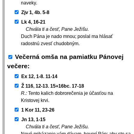
naveky.
Zjv 1, 4b. 5-8
Lk 4, 16-21
Chvála ti a česť, Pane Ježišu.
Duch Pána je nado mnou; poslal ma hlásať
radostnú zvesť chudobným.
Večerná omša na pamiatku Pánovej
večere
Ex 12, 1-8. 11-14
Ž 116, 12-13. 15+16bc. 17-18
R.:
Tento kalich dobrorečenia je účasťou na
Kristovej krvi.
1 Kor 11, 23-26
Jn 13, 1-15
Chvála ti a česť, Pane Ježišu.
Nové prikázanie vám dávam, hovorí Pán; aby ste sa