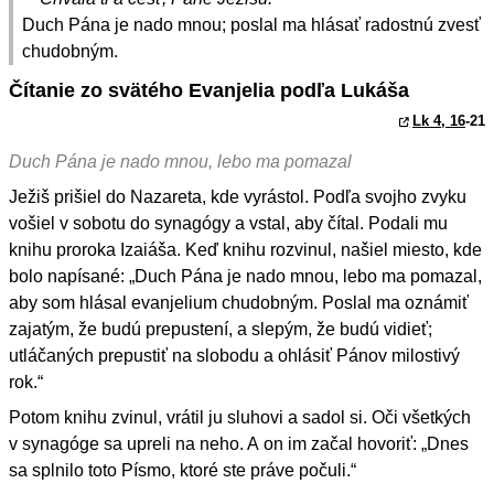
Duch Pána je nado mnou; poslal ma hlásať radostnú zvesť
chudobným.
Čítanie zo svätého Evanjelia podľa Lukáša
Lk 4, 16
-21
Duch Pána je nado mnou, lebo ma pomazal
Ježiš prišiel do Nazareta, kde vyrástol. Podľa svojho zvyku
vošiel v sobotu do synagógy a vstal, aby čítal. Podali mu
knihu proroka Izaiáša. Keď knihu rozvinul, našiel miesto, kde
bolo napísané: „Duch Pána je nado mnou, lebo ma pomazal,
aby som hlásal evanjelium chudobným. Poslal ma oznámiť
zajatým, že budú prepustení, a slepým, že budú vidieť;
utláčaných prepustiť na slobodu a ohlásiť Pánov milostivý
rok.“
Potom knihu zvinul, vrátil ju sluhovi a sadol si. Oči všetkých
v synagóge sa upreli na neho. A on im začal hovoriť: „Dnes
sa splnilo toto Písmo, ktoré ste práve počuli.“