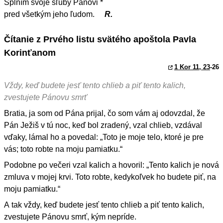
Splním svoje sľuby Pánovi *
pred všetkým jeho ľudom.
R.
Čítanie z Prvého listu svätého apoštola Pavla
Korinťanom
1 Kor 11, 23
-26
Vždy, keď budete jesť tento chlieb a piť tento kalich,
zvestujete Pánovu smrť
Bratia, ja som od Pána prijal, čo som vám aj odovzdal, že
Pán Ježiš v tú noc, keď bol zradený, vzal chlieb, vzdával
vďaky, lámal ho a povedal: „Toto je moje telo, ktoré je pre
vás; toto robte na moju pamiatku.“
Podobne po večeri vzal kalich a hovoril: „Tento kalich je nová
zmluva v mojej krvi. Toto robte, kedykoľvek ho budete piť, na
moju pamiatku.“
A tak vždy, keď budete jesť tento chlieb a piť tento kalich,
zvestujete Pánovu smrť, kým nepríde.