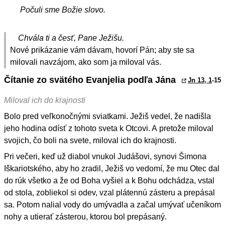
Počuli sme Božie slovo.
Chvála ti a česť, Pane Ježišu.
Nové prikázanie vám dávam, hovorí Pán; aby ste sa
milovali navzájom, ako som ja miloval vás.
Čítanie zo svätého Evanjelia podľa Jána
Jn 13, 1
-15
Miloval ich do krajnosti
Bolo pred veľkonočnými sviatkami. Ježiš vedel, že nadišla
jeho hodina odísť z tohoto sveta k Otcovi. A pretože miloval
svojich, čo boli na svete, miloval ich do krajnosti.
Pri večeri, keď už diabol vnukol Judášovi, synovi Šimona
Iškariotského, aby ho zradil, Ježiš vo vedomí, že mu Otec dal
do rúk všetko a že od Boha vyšiel a k Bohu odchádza, vstal
od stola, zobliekol si odev, vzal plátennú zásteru a prepásal
sa. Potom nalial vody do umývadla a začal umývať učeníkom
nohy a utierať zásterou, ktorou bol prepásaný.