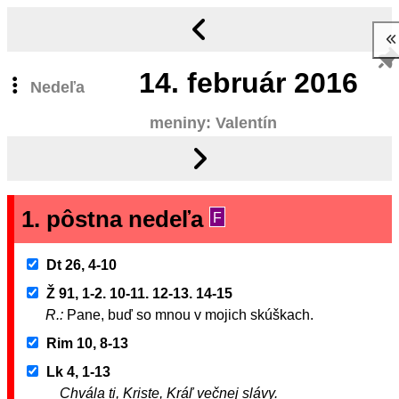
14.
február 2016
Nedeľa
meniny: Valentín
1. pôstna nedeľa
F
Dt 26, 4-10
Ž 91, 1-2. 10-11. 12-13. 14-15
R.:
Pane, buď so mnou v mojich skúškach.
Rim 10, 8-13
Lk 4, 1-13
Chvála ti, Kriste, Kráľ večnej slávy.