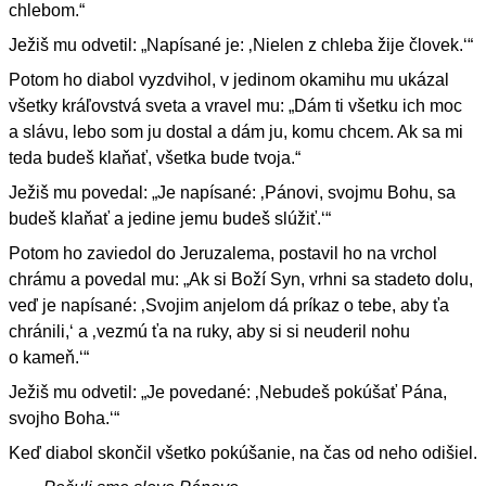
chlebom.“
Ježiš mu odvetil: „Napísané je: ‚Nielen z chleba žije človek.‘“
Potom ho diabol vyzdvihol, v jedinom okamihu mu ukázal
všetky kráľovstvá sveta a vravel mu: „Dám ti všetku ich moc
a slávu, lebo som ju dostal a dám ju, komu chcem. Ak sa mi
teda budeš klaňať, všetka bude tvoja.“
Ježiš mu povedal: „Je napísané: ‚Pánovi, svojmu Bohu, sa
budeš klaňať a jedine jemu budeš slúžiť.‘“
Potom ho zaviedol do Jeruzalema, postavil ho na vrchol
chrámu a povedal mu: „Ak si Boží Syn, vrhni sa stadeto dolu,
veď je napísané: ‚Svojim anjelom dá príkaz o tebe, aby ťa
chránili,‘ a ‚vezmú ťa na ruky, aby si si neuderil nohu
o kameň.‘“
Ježiš mu odvetil: „Je povedané: ‚Nebudeš pokúšať Pána,
svojho Boha.‘“
Keď diabol skončil všetko pokúšanie, na čas od neho odišiel.