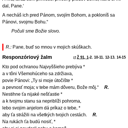
dal, Pane.‘
A necháš ich pred Pánom, svojím Bohom, a pokloníš sa
Pánovi, svojmu Bohu.“
Počuli sme Božie slovo.
R.:
Pane, buď so mnou v mojich skúškach.
Responzóriový žalm
Ž 91, 1
-2. 10-11. 12-13. 14-15
Kto pod ochranou Najvyššieho prebýva *
a v tôni Všemohúceho sa zdržiava,
povie Pánovi: „Ty si moje útočište *
a pevnosť moja; v tebe mám dôveru, Bože môj.“
R.
Nestihne ťa nijaké nešťastie *
a k tvojmu stanu sa nepriblíži pohroma,
lebo svojim anjelom dá príkaz o tebe, *
aby ťa strážili na všetkých tvojich cestách.
R.
Na rukách ťa budú nosiť, *