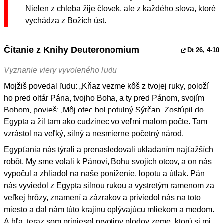
Nielen z chleba žije človek, ale z každého slova, ktoré
vychádza z Božích úst.
Čítanie z Knihy Deuteronomium
Dt 26, 4
-10
Vyznanie viery vyvoleného ľudu
Mojžiš povedal ľudu: „Kňaz vezme kôš z tvojej ruky, položí
ho pred oltár Pána, tvojho Boha, a ty pred Pánom, svojím
Bohom, povieš: ‚Môj otec bol potulný Sýrčan. Zostúpil do
Egypta a žil tam ako cudzinec vo veľmi malom počte. Tam
vzrástol na veľký, silný a nesmierne početný národ.
Egypťania nás týrali a prenasledovali ukladaním najťažších
robôt. My sme volali k Pánovi, Bohu svojich otcov, a on nás
vypočul a zhliadol na naše poníženie, lopotu a útlak. Pán
nás vyviedol z Egypta silnou rukou a vystretým ramenom za
veľkej hrôzy, znamení a zázrakov a priviedol nás na toto
miesto a dal nám túto krajinu oplývajúcu mliekom a medom.
A hľa, teraz som priniesol prvotiny plodov zeme, ktorú si mi