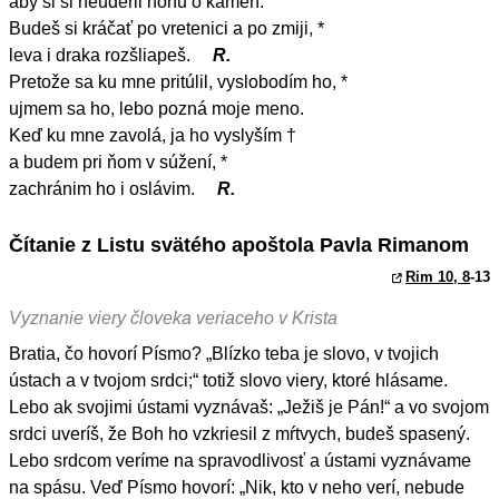
aby si si neuderil nohu o kameň.
Budeš si kráčať po vretenici a po zmiji, *
leva i draka rozšliapeš.
R.
Pretože sa ku mne pritúlil, vyslobodím ho, *
ujmem sa ho, lebo pozná moje meno.
Keď ku mne zavolá, ja ho vyslyším †
a budem pri ňom v súžení, *
zachránim ho i oslávim.
R.
Čítanie z Listu svätého apoštola Pavla Rimanom
Rim 10, 8
-13
Vyznanie viery človeka veriaceho v Krista
Bratia, čo hovorí Písmo? „Blízko teba je slovo, v tvojich
ústach a v tvojom srdci;“ totiž slovo viery, ktoré hlásame.
Lebo ak svojimi ústami vyznávaš: „Ježiš je Pán!“ a vo svojom
srdci uveríš, že Boh ho vzkriesil z mŕtvych, budeš spasený.
Lebo srdcom veríme na spravodlivosť a ústami vyznávame
na spásu. Veď Písmo hovorí: „Nik, kto v neho verí, nebude