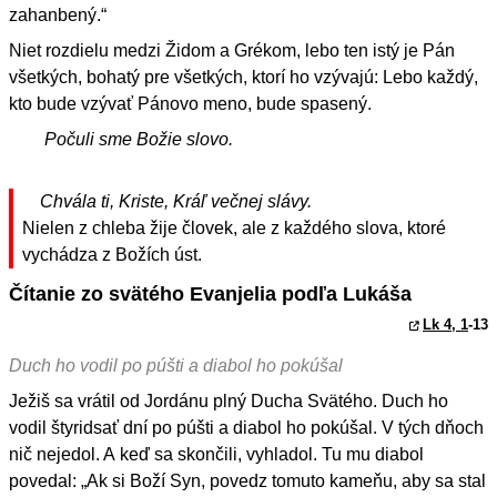
zahanbený.“
Niet rozdielu medzi Židom a Grékom, lebo ten istý je Pán
všetkých, bohatý pre všetkých, ktorí ho vzývajú: Lebo každý,
kto bude vzývať Pánovo meno, bude spasený.
Počuli sme Božie slovo.
Chvála ti, Kriste, Kráľ večnej slávy.
Nielen z chleba žije človek, ale z každého slova, ktoré
vychádza z Božích úst.
Čítanie zo svätého Evanjelia podľa Lukáša
Lk 4, 1
-13
Duch ho vodil po púšti a diabol ho pokúšal
Ježiš sa vrátil od Jordánu plný Ducha Svätého. Duch ho
vodil štyridsať dní po púšti a diabol ho pokúšal. V tých dňoch
nič nejedol. A keď sa skončili, vyhladol. Tu mu diabol
povedal: „Ak si Boží Syn, povedz tomuto kameňu, aby sa stal