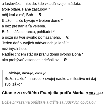
a lastovička hniezdo, kde vkladá svoje mláďatá:
tvoje oltáre, Pane zástupov, *
môj kráľ a môj Boh.
R.
Blažení tí, čo bývajú v tvojom dome *
a bez prestania ťa velebia.
Bože, náš ochranca, pohliadni *
a pozri na tvár svojho pomazaného.
R.
Jeden deň v tvojich nádvoriach je lepší *
než iných tisíce.
Radšej chcem stáť na prahu domu svojho Boha *
ako prebývať v stanoch hriešnikov.
R.
Aleluja, aleluja, aleluja.
Bože, nakloň mi srdce k svojej náuke a milostivo mi daj
svoj zákon.
Čítanie zo svätého Evanjelia podľa Marka
Mk 7, 1
-13
Božie prikázania opúšťate a držíte sa ľudských obyčajov