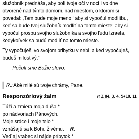
služobník prednáša, aby boli tvoje oči v noci i vo dne
otvorené nad týmto domom, nad miestom, o ktorom si
povedal: ‚Tam bude moje meno;‘ aby si vypočul modlitbu,
keď sa bude tvoj služobník modliť na tomto mieste: aby si
vypočul prosbu svojho služobníka a svojho ľudu Izraela,
kedykoľvek sa budú modliť na tomto mieste.
Ty vypočuješ, vo svojom príbytku v nebi; a keď vypočuješ,
budeš milostivý.“
Počuli sme Božie slovo.
R.:
Aké milé sú tvoje chrámy, Pane.
Responzóriový žalm
Ž 84, 3
. 4. 5+10. 11
Túži a zmiera moja duša *
po nádvoriach Pánových.
Moje srdce i moje telo *
vznášajú sa k Bohu živému.
R.
Veď aj vrabec si nájde príbytok *