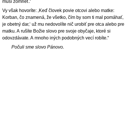
musí zomrieť.‘
Vy však hovoríte: ‚Keď človek povie otcovi alebo matke:
Korban, čo znamená, že všetko, čím by som ti mal pomáhať,
je obetný dar,‘ už mu nedovolíte nič urobiť pre otca alebo pre
matku. A rušíte Božie slovo pre svoje obyčaje, ktoré si
odovzdávate. A mnoho iných podobných vecí robíte.“
Počuli sme slovo Pánovo.