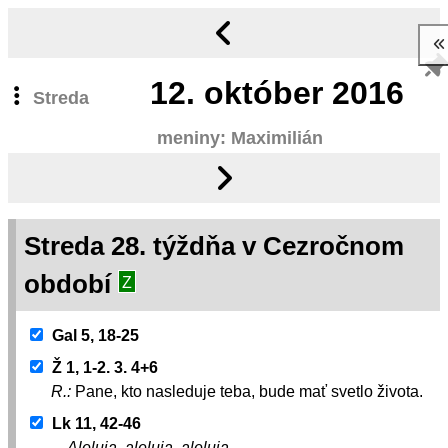
12.
október 2016
Streda
meniny: Maximilián
Streda 28. týždňa v Cezročnom
období
Z
Gal 5, 18-25
Ž 1, 1-2. 3. 4+6
R.:
Pane, kto nasleduje teba, bude mať svetlo života.
Lk 11, 42-46
Aleluja, aleluja, aleluja.