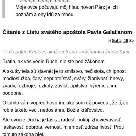
Moje ovce počúvajú môj hlas, hovorí Pán; ja ich
poznám a ony idú za mnou.
Čítanie z Listu svätého apoštola Pavla Galaťanom
Gal 5, 18
-25
Tí, čo patria Kristovi, ukrižovali telo s vášňami a žiadosťami
Bratia, ak vás vedie Duch, nie ste pod zákonom.
A skutky tela sú zjavné: je to smilstvo, nečistota, chlipnosť,
modloslužba, čary, nepriateľstvá, sváry, žiarlivosť, hnevy,
zvady, rozbroje, rozkoly, závisť, opilstvo, hýrenie a im
podobné.
O tomto vám vopred hovorím, ako som už povedal, že tí, čo
robia takéto veci, nedosiahnu Božie kráľovstvo.
Ale ovocie Ducha je láska, radosť, pokoj, zhovievavosť,
láskavosť, dobrota, vernosť, miernosť, zdržanlivosť. Proti
tomuto zákona niet.