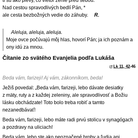
tí sú ako plevy, čo vietor ženie pred sebou.
Nad cestou spravodlivých bedlí Pán, *
ale cesta bezbožných vedie do záhuby.
R.
Aleluja, aleluja, aleluja.
Moje ovce počúvajú môj hlas, hovorí Pán; ja ich poznám a
ony idú za mnou.
Čítanie zo svätého Evanjelia podľa Lukáša
Lk 11, 42
-46
Beda vám, farizeji! Aj vám, zákonníkom, beda!
Ježiš povedal: „Beda vám, farizeji, lebo dávate desiatky
z mäty, ruty a z každej zeleniny, ale spravodlivosť a Božiu
lásku obchádzate! Toto bolo treba robiť a tamto
nezanedbávať!
Beda vám, farizeji, lebo máte radi prvú stolicu v synagógach
a pozdravy na uliciach!
Beda vám, lebo ste ako neoznačené hroby a ľudia ani