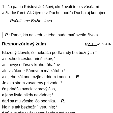
Tí, čo patria Kristovi Ježišovi, ukrižovali telo s vášňami
a žiadosťami. Ak žijeme v Duchu, podľa Ducha aj konajme.
Počuli sme Božie slovo.
R.:
Pane, kto nasleduje teba, bude mať svetlo života.
Responzóriový žalm
Ž 1, 1
-2. 3. 4+6
Blažený človek, čo nekráča podľa rady bezbožných †
a nechodí cestou hriešnikov, *
ani nevysedáva v kruhu rúhačov,
ale v zákone Pánovom má záľubu *
a o jeho zákone rozjíma dňom i nocou.
R.
Je ako strom zasadený pri vode, *
čo prináša ovocie v pravý čas,
a jeho lístie nikdy nevädne; *
darí sa mu všetko, čo podniká.
R.
No nie tak bezbožní, veru nie; *