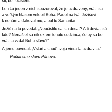
šli, boli očistení.
Len čo jeden z nich spozoroval, že je uzdravený, vrátil sa
a veľkým hlasom velebil Boha. Padol na tvár Ježišovi
k nohám a ďakoval mu; a bol to Samaritán.
Ježiš na to povedal: „Neočistilo sa ich desať? A tí deviati sú
kde? Nenašiel sa nik okrem tohoto cudzinca, čo by sa bol
vrátil a vzdal Bohu slávu?“
A jemu povedal: „Vstaň a choď, tvoja viera ťa uzdravila.“
Počuli sme slovo Pánovo.