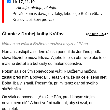
Lk 17, 11-19
Aleluja, aleluja, aleluja.
Pri všetkom vzdávajte vďaky, lebo to je Božia vôľa v
Kristovi Ježišovi pre vás!
Čítanie z Druhej knihy Kráľov
2 Kr 5, 14
-17
Náman sa vrátil k Božiemu mužovi a vyznal Pána
Náman zostúpil a sedem ráz sa ponoril do Jordánu podľa
slova Božieho muža Elizea. A jeho telo sa obnovilo ako telo
malého dieťaťa a bol čistý od malomocenstva.
Potom sa s celým sprievodom vrátil k Božiemu mužovi,
zastal pred ním a povedal: „Teraz viem, že na celej zemi niet
Boha, iba v Izraeli. Prosím ťa, prijmi teraz dar od svojho
služobníka.“
On však odpovedal: „Ako žije Pán, pred ktorým stojím,
nevezmem nič.“ A hoci veľmi naliehal, aby si vzal, on
odmietol.