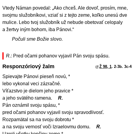
Vtedy Náman povedal: „Ako chceš. Ale dovoľ, prosím, mne,
svojmu služobníkovi, vziať si z tejto zeme, koľko unesú dve
mulice. Lebo tvoj služobník už nebude obetovať celopaly
a žertvy iným bohom, iba Pánovi.“
Počuli sme Božie slovo.
R.:
Pred očami pohanov vyjavil Pán svoju spásu.
Responzóriový žalm
Ž 98, 1
. 2-3b. 3c-4
Spievajte Pánovi pieseň novú, *
lebo vykonal veci zázračné.
Víťazstvo je dielom jeho pravice *
a jeho svätého ramena.
R.
Pán oznámil svoju spásu, *
pred očami pohanov vyjavil svoju spravodlivosť.
Rozpamätal sa na svoju dobrotu *
a na svoju vernosť voči Izraelovmu domu.
R.
Uzreli všetky končiny zeme *