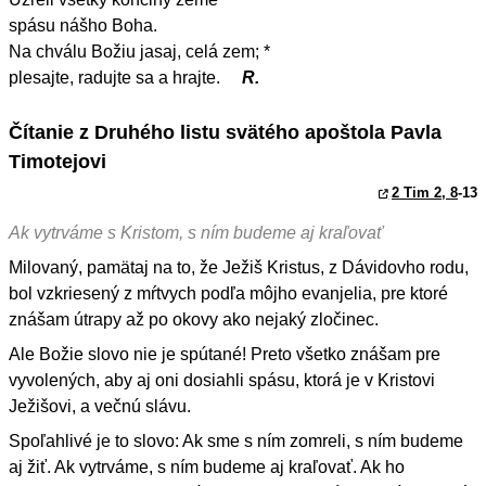
spásu nášho Boha.
Na chválu Božiu jasaj, celá zem; *
plesajte, radujte sa a hrajte.
R.
Čítanie z Druhého listu svätého apoštola Pavla
Timotejovi
2 Tim 2, 8
-13
Ak vytrváme s Kristom, s ním budeme aj kraľovať
Milovaný, pamätaj na to, že Ježiš Kristus, z Dávidovho rodu,
bol vzkriesený z mŕtvych podľa môjho evanjelia, pre ktoré
znášam útrapy až po okovy ako nejaký zločinec.
Ale Božie slovo nie je spútané! Preto všetko znášam pre
vyvolených, aby aj oni dosiahli spásu, ktorá je v Kristovi
Ježišovi, a večnú slávu.
Spoľahlivé je to slovo: Ak sme s ním zomreli, s ním budeme
aj žiť. Ak vytrváme, s ním budeme aj kraľovať. Ak ho