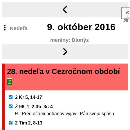
9.
október 2016
Nedeľa
meniny: Dionýz
28. nedeľa v Cezročnom období
Z
2 Kr 5, 14-17
Ž 98, 1. 2-3b. 3c-4
R.:
Pred očami pohanov vyjavil Pán svoju spásu.
2 Tim 2, 8-13