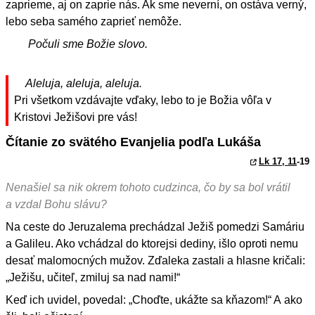
zaprieme, aj on zaprie nás. Ak sme neverní, on ostáva verný,
lebo seba samého zaprieť nemôže.
Počuli sme Božie slovo.
Aleluja, aleluja, aleluja.
Pri všetkom vzdávajte vďaky, lebo to je Božia vôľa v
Kristovi Ježišovi pre vás!
Čítanie zo svätého Evanjelia podľa Lukáša
Lk 17, 11
-19
Nenašiel sa nik okrem tohoto cudzinca, čo by sa bol vrátil
a vzdal Bohu slávu?
Na ceste do Jeruzalema prechádzal Ježiš pomedzi Samáriu
a Galileu. Ako vchádzal do ktorejsi dediny, išlo oproti nemu
desať malomocných mužov. Zďaleka zastali a hlasne kričali:
„Ježišu, učiteľ, zmiluj sa nad nami!“
Keď ich uvidel, povedal: „Choďte, ukážte sa kňazom!“ A ako