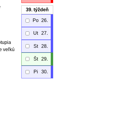
e
39.
týždeň
Po
26.
Ut
27.
otupia
St
28.
e veľkú
Št
29.
Pi
30.