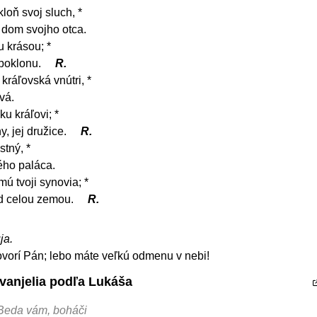
kloň svoj sluch, *
 dom svojho otca.
u krásou; *
 poklonu.
R.
kráľovská vnútri, *
vá.
u kráľovi; *
y, jej družice.
R.
stný, *
ého paláca.
mú tvoji synovia; *
ad celou zemou.
R.
ja.
hovorí Pán; lebo máte veľkú odmenu v nebi!
Evanjelia podľa Lukáša
 Beda vám, boháči