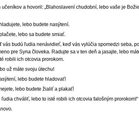
h učeníkov a hovoril: „Blahoslavení chudobní, lebo vaše je Boži
 hladujete, lebo budete nasýtení.
 plačete, lebo sa budete smiať.
ď vás budú ľudia nenávidieť, keď vás vylúčia spomedzi seba, p
eno pre Syna človeka. Radujte sa v ten deň a jasajte, lebo mát
é robili ich otcovia prorokom.
bo už máte svoju útechu!
asýtení, lebo budete hladovať!
jete, lebo budete žialiť a plakať!
ľudia chváliť, lebo to isté robili ich otcovia falošným prorokom!“
ánovo.