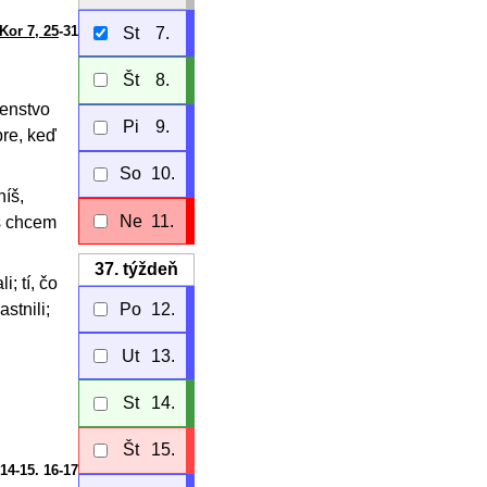
Kor 7, 25
-31
St
7.
Št
8.
denstvo
Pi
9.
bre, keď
So
10.
níš,
Ne
11.
ás chcem
37.
týždeň
; tí, čo
Po
12.
stnili;
Ut
13.
St
14.
Št
15.
 14-15. 16-17