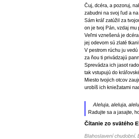
Čuj, dcéra, a pozoruj, na
zabudni na svoj ľud a na
Sám kráľ zatúžil za tvojo
on je tvoj Pán, vzdaj mu
Veľmi vznešená je dcéra 
jej odevom sú zlaté tkani
V pestrom rúchu ju vedú k
za ňou ti privádzajú pann
Sprevádza ich jasot rado
tak vstupujú do kráľovsk
Miesto tvojich otcov zauj
urobíš ich kniežatami n
Aleluja, aleluja, alelu
Radujte sa a jasajte, 
Čítanie zo svätého 
Blahoslavení chudobní.