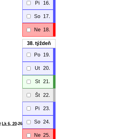
Pi
16.
So
17.
Ne
18.
38.
týždeň
Po
19.
Ut
20.
St
21.
Št
22.
Pi
23.
So
24.
Lk 6, 20
-26
Ne
25.