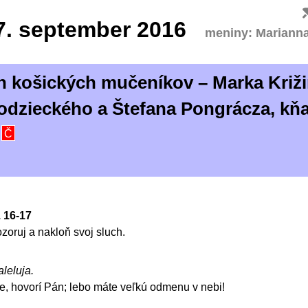
7.
september 2016
meniny: Mariann
h košických mučeníkov – Marka Križi
odzieckého a Štefana Pongrácza, kň
v
Č
. 16-17
ozoruj a nakloň svoj sluch.
aleluja.
te, hovorí Pán; lebo máte veľkú odmenu v nebi!