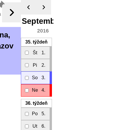
a
September
2016
na,
35.
týždeň
azov
Št
1.
Pi
2.
So
3.
Ne
4.
36.
týždeň
Po
5.
Ut
6.