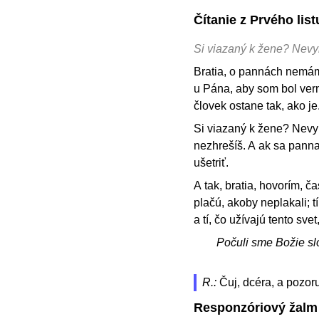
Čítanie z Prvého li
Si viazaný k žene? Nevy
Bratia, o pannách nemám
u Pána, aby som bol verný
človek ostane tak, ako je
Si viazaný k žene? Nevyh
nezhrešíš. A ak sa panna
ušetriť.
A tak, bratia, hovorím, ča
plačú, akoby neplakali; tí
a tí, čo užívajú tento sv
Počuli sme Božie sl
R.:
Čuj, dcéra, a pozoru
Responzóriový žalm