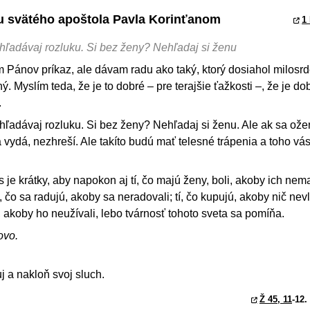
stu svätého apoštola Pavla Korinťanom
1 
hľadávaj rozluku. Si bez ženy? Nehľadaj si ženu
 Pánov príkaz, ale dávam radu ako taký, ktorý dosiahol milosr
. Myslím teda, že je to dobré – pre terajšie ťažkosti –, že je do
.
ľadávaj rozluku. Si bez ženy? Nehľadaj si ženu. Ale ak sa ože
 vydá, nezhreší. Ale takíto budú mať telesné trápenia a toho v
s je krátky, aby napokon aj tí, čo majú ženy, boli, akoby ich nemali
, čo sa radujú, akoby sa neradovali; tí, čo kupujú, akoby nič nevla
et, akoby ho neužívali, lebo tvárnosť tohoto sveta sa pomíňa.
ovo.
j a nakloň svoj sluch.
Ž 45, 11
-12.