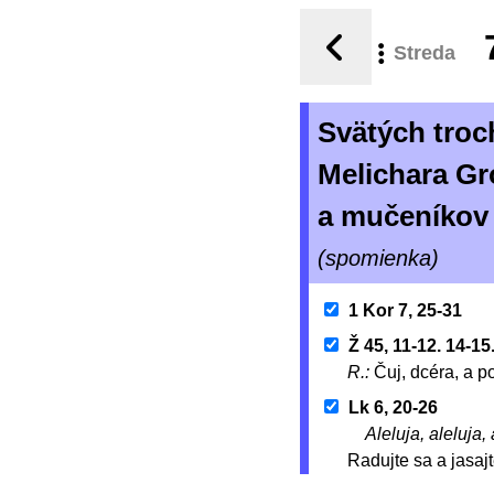
Streda
Svätých troc
Melichara Gr
a mučeníko
(spomienka)
1 Kor 7, 25-31
Ž 45, 11-12. 14-15
R.:
Čuj, dcéra, a p
Lk 6, 20-26
Aleluja, aleluja, 
Radujte sa a jasaj