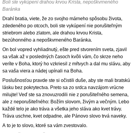
Boli ste vykúpení drahou krvou Krista, nepoškvrneného
Baránka
Drahí bratia, viete, že zo svojho márneho spôsobu života,
zdedeného po otcoch, boli ste vykúpení nie porušiteľným
striebrom alebo zlatom, ale drahou krvou Krista,
bezúhonného a nepoškvrneného Baránka.
On bol vopred vyhliadnutý, ešte pred stvorením sveta, zjavil
sa však až v posledných časoch kvôli vám, čo skrze neho
veríte v Boha, ktorý ho vzkriesil z mŕtvych a dal mu slávu, aby
sa vaša viera a nádej upínali na Boha.
Poslušnosťou pravde ste si očistili duše, aby ste mali bratskú
lásku bez pokrytectva. Preto sa zo srdca navzájom vrúcne
milujte! Veď ste sa znovuzrodili nie z porušiteľného semena,
ale z neporušiteľného: Božím slovom, živým a večným. Lebo
každé telo je ako tráva a všetka jeho sláva ako kvet trávy.
Tráva uschne, kvet odpadne, ale Pánovo slovo trvá naveky.
A to je to slovo, ktoré sa vám zvestovalo.