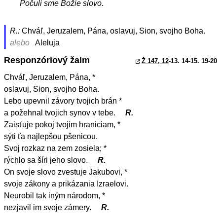
Počuli sme Božie slovo.
R.:
Chváľ, Jeruzalem, Pána, oslavuj, Sion, svojho Boha.
alebo
Aleluja
Responzóriový žalm
Ž 147, 12
-13. 14-15. 19-20
Chváľ, Jeruzalem, Pána, *
oslavuj, Sion, svojho Boha.
Lebo upevnil závory tvojich brán *
a požehnal tvojich synov v tebe.
R.
Zaisťuje pokoj tvojim hraniciam, *
sýti ťa najlepšou pšenicou.
Svoj rozkaz na zem zosiela; *
rýchlo sa šíri jeho slovo.
R.
On svoje slovo zvestuje Jakubovi, *
svoje zákony a prikázania Izraelovi.
Neurobil tak iným národom, *
nezjavil im svoje zámery.
R.