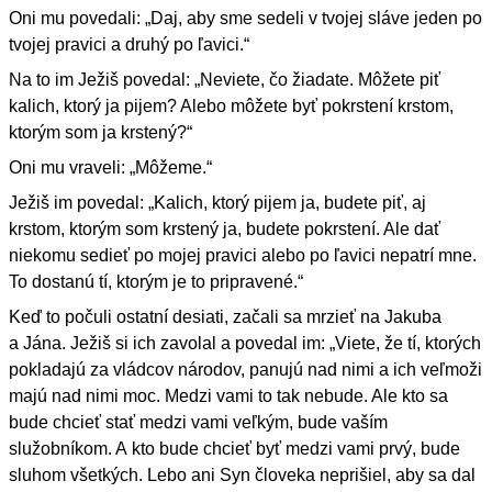
Oni mu povedali: „Daj, aby sme sedeli v tvojej sláve jeden po
tvojej pravici a druhý po ľavici.“
Na to im Ježiš povedal: „Neviete, čo žiadate. Môžete piť
kalich, ktorý ja pijem? Alebo môžete byť pokrstení krstom,
ktorým som ja krstený?“
Oni mu vraveli: „Môžeme.“
Ježiš im povedal: „Kalich, ktorý pijem ja, budete piť, aj
krstom, ktorým som krstený ja, budete pokrstení. Ale dať
niekomu sedieť po mojej pravici alebo po ľavici nepatrí mne.
To dostanú tí, ktorým je to pripravené.“
Keď to počuli ostatní desiati, začali sa mrzieť na Jakuba
a Jána. Ježiš si ich zavolal a povedal im: „Viete, že tí, ktorých
pokladajú za vládcov národov, panujú nad nimi a ich veľmoži
majú nad nimi moc. Medzi vami to tak nebude. Ale kto sa
bude chcieť stať medzi vami veľkým, bude vaším
služobníkom. A kto bude chcieť byť medzi vami prvý, bude
sluhom všetkých. Lebo ani Syn človeka neprišiel, aby sa dal