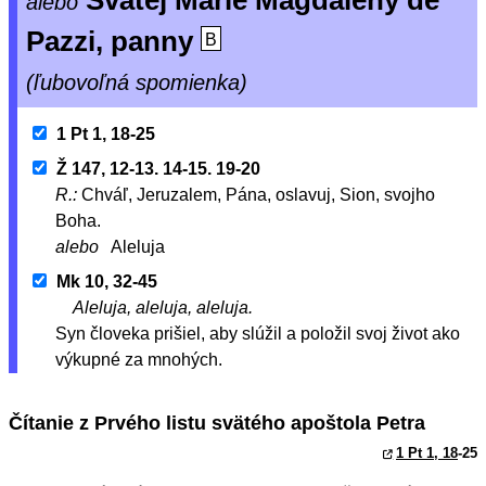
Svätej Márie Magdalény de’
alebo
Pazzi, panny
B
(ľubovoľná spomienka)
1 Pt 1, 18-25
Ž 147, 12-13. 14-15. 19-20
R.:
Chváľ, Jeruzalem, Pána, oslavuj, Sion, svojho
Boha.
alebo
Aleluja
Mk 10, 32-45
Aleluja, aleluja, aleluja.
Syn človeka prišiel, aby slúžil a položil svoj život ako
výkupné za mnohých.
Čítanie z Prvého listu svätého apoštola Petra
1 Pt 1, 18
-25