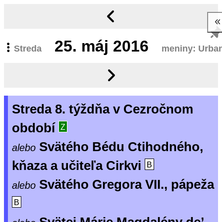
25.
máj 2016
Streda
meniny: Urba
Streda 8. týždňa v Cezročnom
období
Z
Svätého Bédu Ctihodného,
alebo
kňaza a učiteľa Cirkvi
B
Svätého Gregora VII., pápeža
alebo
B