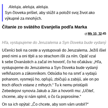
Aleluja, aleluja, aleluja.
Syn človeka prišiel, aby slúžil a položil svoj život ako
výkupné za mnohých.
Čítanie zo svätého Evanjelia podľa Marka
Mk 10, 32
-45
Hľa, vystupujeme do Jeruzalema a Syn človeka bude vydaný
Učeníci boli na ceste a vystupovali do Jeruzalema. Ježiš išiel
pred nimi a oni tŕpli a so strachom išli za ním. Opäť vzal
k sebe Dvanástich a začal im hovoriť, čo ho očakáva: „Hľa,
vystupujeme do Jeruzalema a Syn človeka bude vydaný
veľkňazom a zákonníkom. Odsúdia ho na smrť a vydajú
pohanom, vysmejú ho, opľujú, zbičujú a zabijú, ale on po
troch dňoch vstane z mŕtvych.“ Tu k nemu pristúpili
Zebedejovi synovia Jakub a Ján a hovorili mu: „Učiteľ,
chceme, aby si nám splnil, o čo ťa poprosíme.“
On sa ich opýtal: „Čo chcete, aby som vám urobil?“