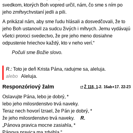
svedkom, ktorých Boh vopred určil, nám, čo sme s ním po
jeho zmŕtvychvstaní jedli a pili.
A prikázal nám, aby sme ľudu hlásali a dosvedčovali, že to
jeho Boh ustanovil za sudcu živých i mŕtvych. Jemu vydávajú
všetci proroci svedectvo, že pre jeho meno dosiahne
odpustenie hriechov každý, kto v neho verí.“
Počuli sme Božie slovo.
R.:
Toto je deň Krista Pána, radujme sa, aleluja.
alebo
Aleluja.
Responzóriový žalm
Ž 118, 1
-2. 16ab+17. 22-23
Oslavujte Pána, lebo je dobrý, *
lebo jeho milosrdenstvo trvá naveky.
Teraz nech hovorí Izrael, že Pán je dobrý, *
že jeho milosrdenstvo trvá naveky.
R.
„Pánova pravica mocne zasiahla, *
Pánova pravica ma zdvihla.“