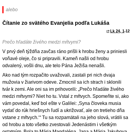
alebo
Čítanie zo svätého Evanjelia podľa Lukáša
Lk 24, 1
-12
Prečo hľadáte živého medzi mŕtvymi?
V prvý deň týždňa zavčas ráno prišli k hrobu ženy a priniesli
voňavé oleje, čo si pripravili. Kameň našli od hrobu
odvalený, vošli dnu, ale telo Pána Ježiša nenašli.
Ako nad tým rozpačito uvažovali, zastali pri nich dvaja
mužovia v žiarivom odeve. Zmocnil sa ich strach i sklonili
tvár k zemi. Ale oni sa im prihovorili: „Prečo hľadáte živého
medzi mŕtvymi? Niet ho tu. Vstal z mŕtvych. Spomeňte si, ako
vám povedal, keď bol ešte v Galilei: ‚Syna človeka musia
vydať do rúk hriešnych ľudí a ukrižovať, ale on tretieho dňa
vstane z mŕtvych.‘“ Tu sa rozpamätali na jeho slová, vrátili sa
od hrobu a toto všetko zvestovali Jedenástim i všetkým
ostatným. Bola to Mária Magdaléna, Jana a Mária Jakubova.