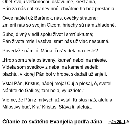
Obeť svoju veľkonočnú oslavujme, kresťania,
Pán za nás dal krv nevinnú; chváľme ho bez prestania.
Ovce našiel už Baránok, nás, ovečky stratené;
zmieril nás so svojím Otcom, hriechy sú nám zhladené.
Súboj divný viedli spolu život i smrť ukrutná;
Pán života mrie i vstáva, smrť nás už viac nesputná.
Povedzže nám, ó, Mária, čos’ videla na ceste?
„Hrob som zrela oslávený, kameň nebol na mieste.
Videla som svedkov z neba, na kameni sedeli;
plachtu, v ktorej Pán bol v hrobe, skladali už anjeli.
Vstal Pán, Kristus, nádej moja! Čuj a plesaj, ó, svete!
Náhlite do Galiley, tam ho aj vy uzriete.“
Vieme, že Pán z mŕtvych už vstal, Kristus náš, aleluja.
Milostivý buď, Kráľ Kristus! Sláva ti, aleluja.
Čítanie zo svätého Evanjelia podľa Jána
Jn 20, 1
-9