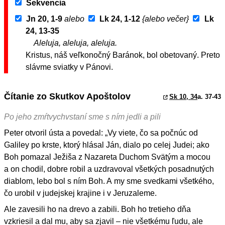
Sekvencia
Jn 20, 1-9
alebo
Lk 24, 1-12
{alebo večer}
Lk
24, 13-35
Aleluja, aleluja, aleluja.
Kristus, náš veľkonočný Baránok, bol obetovaný. Preto
slávme sviatky v Pánovi.
Čítanie zo Skutkov Apoštolov
Sk 10, 34
a. 37-43
Po jeho zmŕtvychvstaní sme s ním jedli a pili
Peter otvoril ústa a povedal: „Vy viete, čo sa počnúc od
Galiley po krste, ktorý hlásal Ján, dialo po celej Judei; ako
Boh pomazal Ježiša z Nazareta Duchom Svätým a mocou
a on chodil, dobre robil a uzdravoval všetkých posadnutých
diablom, lebo bol s ním Boh. A my sme svedkami všetkého,
čo urobil v judejskej krajine i v Jeruzaleme.
Ale zavesili ho na drevo a zabili. Boh ho tretieho dňa
vzkriesil a dal mu, aby sa zjavil – nie všetkému ľudu, ale