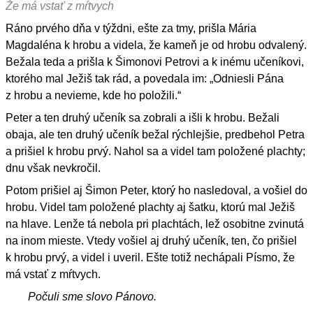
Že má vstať z mŕtvych
Ráno prvého dňa v týždni, ešte za tmy, prišla Mária
Magdaléna k hrobu a videla, že kameň je od hrobu odvalený.
Bežala teda a prišla k Šimonovi Petrovi a k inému učeníkovi,
ktorého mal Ježiš tak rád, a povedala im: „Odniesli Pána
z hrobu a nevieme, kde ho položili.“
Peter a ten druhý učeník sa zobrali a išli k hrobu. Bežali
obaja, ale ten druhý učeník bežal rýchlejšie, predbehol Petra
a prišiel k hrobu prvý. Nahol sa a videl tam položené plachty;
dnu však nevkročil.
Potom prišiel aj Šimon Peter, ktorý ho nasledoval, a vošiel do
hrobu. Videl tam položené plachty aj šatku, ktorú mal Ježiš
na hlave. Lenže tá nebola pri plachtách, lež osobitne zvinutá
na inom mieste. Vtedy vošiel aj druhý učeník, ten, čo prišiel
k hrobu prvý, a videl i uveril. Ešte totiž nechápali Písmo, že
má vstať z mŕtvych.
Počuli sme slovo Pánovo.