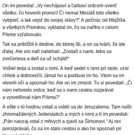
On im povedal: „Vy nechápaví a ťarbaví srdcom uveriť
všetko, čo hovorili proroci! Či nemal Mesiáš toto všetko
vytrpieť, a tak vojsť do svojej slávy?“ A počnúc od Mojžiša
a všetkých Prorokov, vykladal im, čo sa naňho v celom
Písme vzťahovalo.
Tak sa priblížili k dedine, do ktorej šli, a on sa tváril, že ide
ďalej. Ale oni naň naliehali: „Zostaň s nami, lebo sa
zvečerieva a deň sa už schýlil!“
Vošiel teda a zostal s nimi. A keď sedel s nimi pri stole, vzal
chlieb a dobrorečil, lámal ho a podával im ho. Vtom sa im
otvorili oči a spoznali ho. Ale on im zmizol. Tu si povedali: „Či
nám nehorelo srdce, keď sa s nami cestou rozprával
a vysvetľoval nám Písma?“
A ešte v tú hodinu vstali a vrátili sa do Jeruzalema. Tam našli
zhromaždených Jedenástich a iných s nimi a tí im povedali:
„Pán naozaj vstal z mŕtvych a zjavil sa Šimonovi.“ Aj oni
porozprávali, čo sa im stalo cestou a ako ho spoznali pri