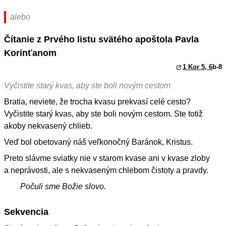
alebo
Čítanie z Prvého listu svätého apoštola Pavla
Korinťanom
1 Kor 5, 6
b-8
Vyčistite starý kvas, aby ste boli novým cestom
Bratia, neviete, že trocha kvasu prekvasí celé cesto?
Vyčistite starý kvas, aby ste boli novým cestom. Ste totiž
akoby nekvasený chlieb.
Veď bol obetovaný náš veľkonočný Baránok, Kristus.
Preto slávme sviatky nie v starom kvase ani v kvase zloby
a neprávosti, ale s nekvaseným chlebom čistoty a pravdy.
Počuli sme Božie slovo.
Sekvencia