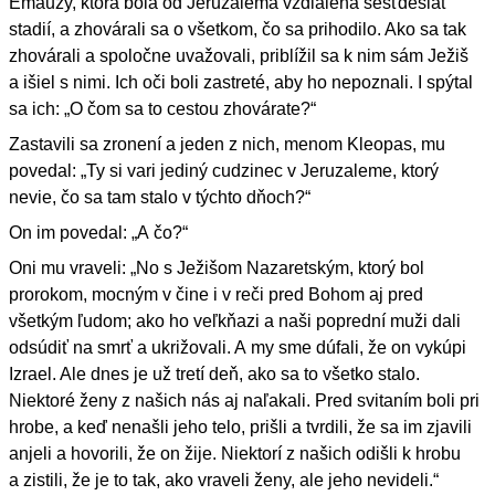
Emauzy, ktorá bola od Jeruzalema vzdialená šesťdesiat
stadií, a zhovárali sa o všetkom, čo sa prihodilo. Ako sa tak
zhovárali a spoločne uvažovali, priblížil sa k nim sám Ježiš
a išiel s nimi. Ich oči boli zastreté, aby ho nepoznali. I spýtal
sa ich: „O čom sa to cestou zhovárate?“
Zastavili sa zronení a jeden z nich, menom Kleopas, mu
povedal: „Ty si vari jediný cudzinec v Jeruzaleme, ktorý
nevie, čo sa tam stalo v týchto dňoch?“
On im povedal: „A čo?“
Oni mu vraveli: „No s Ježišom Nazaretským, ktorý bol
prorokom, mocným v čine i v reči pred Bohom aj pred
všetkým ľudom; ako ho veľkňazi a naši poprední muži dali
odsúdiť na smrť a ukrižovali. A my sme dúfali, že on vykúpi
Izrael. Ale dnes je už tretí deň, ako sa to všetko stalo.
Niektoré ženy z našich nás aj naľakali. Pred svitaním boli pri
hrobe, a keď nenašli jeho telo, prišli a tvrdili, že sa im zjavili
anjeli a hovorili, že on žije. Niektorí z našich odišli k hrobu
a zistili, že je to tak, ako vraveli ženy, ale jeho nevideli.“