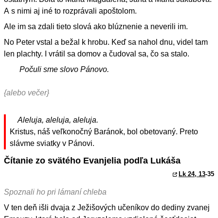
A s nimi aj iné to rozprávali apoštolom.
Ale im sa zdali tieto slová ako blúznenie a neverili im.
No Peter vstal a bežal k hrobu. Keď sa nahol dnu, videl tam
len plachty. I vrátil sa domov a čudoval sa, čo sa stalo.
Počuli sme slovo Pánovo.
{alebo večer}
Aleluja, aleluja, aleluja.
Kristus, náš veľkonočný Baránok, bol obetovaný. Preto
slávme sviatky v Pánovi.
Čítanie zo svätého Evanjelia podľa Lukáša
Lk 24, 13
-35
Spoznali ho pri lámaní chleba
V ten deň išli dvaja z Ježišových učeníkov do dediny zvanej