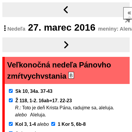
27.
marec 2016
Nedeľa
meniny: Alen
Veľkonočná nedeľa Pánovho
zmŕtvychvstania
B
Sk 10, 34a. 37-43
Ž 118, 1-2. 16ab+17. 22-23
R.:
Toto je deň Krista Pána, radujme sa, aleluja.
alebo
Aleluja.
Kol 3, 1-4
alebo
1 Kor 5, 6b-8