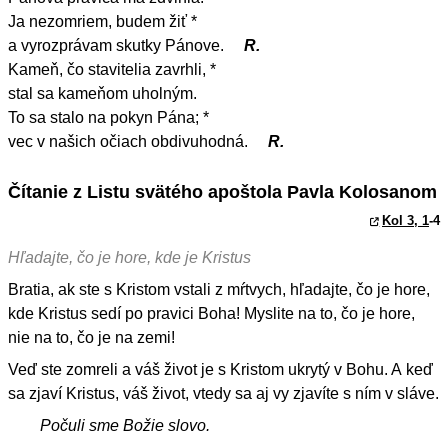
Ja nezomriem, budem žiť *
a vyrozprávam skutky Pánove.
R.
Kameň, čo stavitelia zavrhli, *
stal sa kameňom uholným.
To sa stalo na pokyn Pána; *
vec v našich očiach obdivuhodná.
R.
Čítanie z Listu svätého apoštola Pavla Kolosanom
Kol 3, 1
-4
Hľadajte, čo je hore, kde je Kristus
Bratia, ak ste s Kristom vstali z mŕtvych, hľadajte, čo je hore,
kde Kristus sedí po pravici Boha! Myslite na to, čo je hore,
nie na to, čo je na zemi!
Veď ste zomreli a váš život je s Kristom ukrytý v Bohu. A keď
sa zjaví Kristus, váš život, vtedy sa aj vy zjavíte s ním v sláve.
Počuli sme Božie slovo.