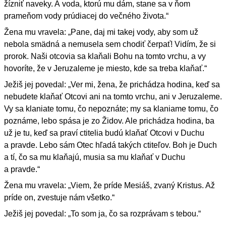
žízniť naveky. A voda, ktorú mu dám, stane sa v ňom
prameňom vody prúdiacej do večného života.“
Žena mu vravela: „Pane, daj mi takej vody, aby som už
nebola smädná a nemusela sem chodiť čerpať! Vidím, že si
prorok. Naši otcovia sa klaňali Bohu na tomto vrchu, a vy
hovoríte, že v Jeruzaleme je miesto, kde sa treba klaňať.“
Ježiš jej povedal: „Ver mi, žena, že prichádza hodina, keď sa
nebudete klaňať Otcovi ani na tomto vrchu, ani v Jeruzaleme.
Vy sa klaniate tomu, čo nepoznáte; my sa klaniame tomu, čo
poznáme, lebo spása je zo Židov. Ale prichádza hodina, ba
už je tu, keď sa praví ctitelia budú klaňať Otcovi v Duchu
a pravde. Lebo sám Otec hľadá takých ctiteľov. Boh je Duch
a tí, čo sa mu klaňajú, musia sa mu klaňať v Duchu
a pravde.“
Žena mu vravela: „Viem, že príde Mesiáš, zvaný Kristus. Až
príde on, zvestuje nám všetko.“
Ježiš jej povedal: „To som ja, čo sa rozprávam s tebou.“