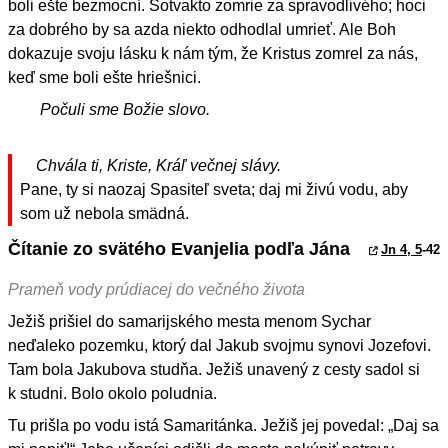
boli ešte bezmocní. Sotvakto zomrie za spravodlivého; hoci
za dobrého by sa azda niekto odhodlal umrieť. Ale Boh
dokazuje svoju lásku k nám tým, že Kristus zomrel za nás,
keď sme boli ešte hriešnici.
Počuli sme Božie slovo.
Chvála ti, Kriste, Kráľ večnej slávy.
Pane, ty si naozaj Spasiteľ sveta; daj mi živú vodu, aby
som už nebola smädná.
Čítanie zo svätého Evanjelia podľa Jána
Jn 4, 5
-42
Prameň vody prúdiacej do večného života
Ježiš prišiel do samarijského mesta menom Sychar
neďaleko pozemku, ktorý dal Jakub svojmu synovi Jozefovi.
Tam bola Jakubova studňa. Ježiš unavený z cesty sadol si
k studni. Bolo okolo poludnia.
Tu prišla po vodu istá Samaritánka. Ježiš jej povedal: „Daj sa