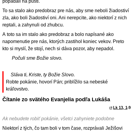
popadali na púšti.
To sa stalo ako predobraz pre nás, aby sme neboli žiadostiví
zla, ako boli žiadostiví oni. Ani nerepcite, ako niektorí z nich
reptali, a zahynuli od zhubcu.
A toto sa im stalo ako predobraz a bolo napísané ako
napomenutie pre nás, ktorých zastihol koniec vekov. Preto
kto si myslí, že stojí, nech si dáva pozor, aby nepadol.
Počuli sme Božie slovo.
Sláva ti, Kriste, ty Božie Slovo.
Robte pokánie, hovorí Pán; priblížilo sa nebeské
kráľovstvo.
Čítanie zo svätého Evanjelia podľa Lukáša
Lk 13, 1
-9
Ak nebudete robiť pokánie, všetci zahyniete podobne
Niektorí z tých, čo tam boli v tom čase, rozprávali Ježišovi