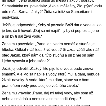
mi napiť!“ Jeho učeníci odišli do mesta nakúpiť potravy.
Samaritánka mu povedala: „Ako si môžeš ty, Žid, pýtať vodu
odo mňa, Samaritánky?“ Židia sa totiž so Samaritánmi
nestýkajú.
Ježiš jej odpovedal: „Keby si poznala Boží dar a vedela, kto
je ten, čo ti hovorí: ‚Daj sa mi napiť,‘ ty by si poprosila jeho
a on by ti dal živú vodu.“
Žena mu povedala: „Pane, ani vedro nemáš a studňa je
hlboká. Odkiaľ máš teda živú vodu? Si azda väčší ako náš
otec Jakub, ktorý nám dal túto studňu a pil z nej on sám
i jeho synovia a jeho stáda?“
Ježiš jej odvetil: „Každý, kto pije túto vodu, bude znova
smädný. Ale kto sa napije z vody, ktorú mu ja dám, nebude
žízniť naveky. A voda, ktorú mu dám, stane sa v ňom
prameňom vody prúdiacej do večného života.“
Žena mu vravela: „Pane, daj mi takej vody, aby som už
nebola smädná a nemusela sem chodiť čerpať!“