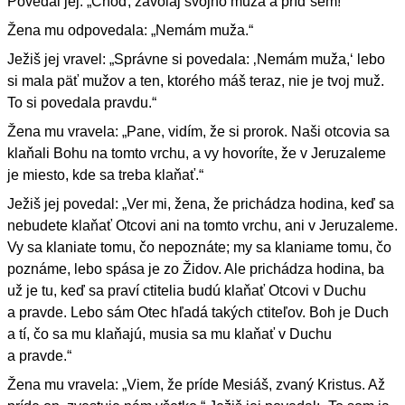
Povedal jej: „Choď, zavolaj svojho muža a príď sem!“
Žena mu odpovedala: „Nemám muža.“
Ježiš jej vravel: „Správne si povedala: ‚Nemám muža,‘ lebo
si mala päť mužov a ten, ktorého máš teraz, nie je tvoj muž.
To si povedala pravdu.“
Žena mu vravela: „Pane, vidím, že si prorok. Naši otcovia sa
klaňali Bohu na tomto vrchu, a vy hovoríte, že v Jeruzaleme
je miesto, kde sa treba klaňať.“
Ježiš jej povedal: „Ver mi, žena, že prichádza hodina, keď sa
nebudete klaňať Otcovi ani na tomto vrchu, ani v Jeruzaleme.
Vy sa klaniate tomu, čo nepoznáte; my sa klaniame tomu, čo
poznáme, lebo spása je zo Židov. Ale prichádza hodina, ba
už je tu, keď sa praví ctitelia budú klaňať Otcovi v Duchu
a pravde. Lebo sám Otec hľadá takých ctiteľov. Boh je Duch
a tí, čo sa mu klaňajú, musia sa mu klaňať v Duchu
a pravde.“
Žena mu vravela: „Viem, že príde Mesiáš, zvaný Kristus. Až