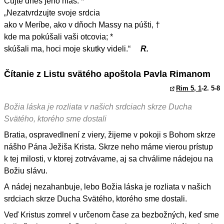
Čujte dnes jeho hlas: *
„Nezatvrdzujte svoje srdcia
ako v Meríbe, ako v dňoch Massy na púšti, †
kde ma pokúšali vaši otcovia; *
skúšali ma, hoci moje skutky videli.“
R.
Čítanie z Listu svätého apoštola Pavla Rimanom
Rim 5, 1
-2. 5-8
Božia láska je rozliata v našich srdciach skrze Ducha
Svätého, ktorého sme dostali
Bratia, ospravedlnení z viery, žijeme v pokoji s Bohom skrze
nášho Pána Ježiša Krista. Skrze neho máme vierou prístup
k tej milosti, v ktorej zotrvávame, aj sa chválime nádejou na
Božiu slávu.
A nádej nezahanbuje, lebo Božia láska je rozliata v našich
srdciach skrze Ducha Svätého, ktorého sme dostali.
Veď Kristus zomrel v určenom čase za bezbožných, keď sme