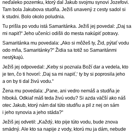
neďaleko pozemku, ktorý dal Jakub svojmu synovi Jozefovi.
Tam bola Jakubova studňa. Ježiš unavený z cesty sadol si
k studni. Bolo okolo poludnia.
Tu prišla po vodu istá Samaritánka. Ježiš jej povedal: „Daj sa
mi napiť!“ Jeho učeníci odišli do mesta nakúpiť potravy.
Samaritánka mu povedala: „Ako si môžeš ty, Žid, pýtať vodu
odo mňa, Samaritánky?“ Židia sa totiž so Samaritánmi
nestýkajú.
Ježiš jej odpovedal: „Keby si poznala Boží dar a vedela, kto
je ten, čo ti hovorí: ‚Daj sa mi napiť,‘ ty by si poprosila jeho
a on by ti dal živú vodu.“
Žena mu povedala: „Pane, ani vedro nemáš a studňa je
hlboká. Odkiaľ máš teda živú vodu? Si azda väčší ako náš
otec Jakub, ktorý nám dal túto studňu a pil z nej on sám
i jeho synovia a jeho stáda?“
Ježiš jej odvetil: „Každý, kto pije túto vodu, bude znova
smädný. Ale kto sa napije z vody, ktorú mu ja dám, nebude