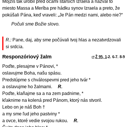
Mojžiš tak urobil pred očami starších Izraela a nazval to
miesto Massa a Meríba pre hádku synov Izraela a preto, že
pokúšali Pána, keď vraveli: „Je Pán medzi nami, alebo nie?“
Počuli sme Božie slovo.
R.:
Pane, daj, aby sme počúvali tvoj hlas a nezatvrdzovali
si srdcia.
Responzóriový žalm
Ž 95, 1
-2. 6-7. 8-9
Poďte, plesajme v Pánovi, *
oslavujme Boha, našu spásu.
Predstúpme s chválospevmi pred jeho tvár *
a oslavujme ho žalmami.
R.
Poďte, klaňajme sa a na zem padnime, *
kľaknime na kolená pred Pánom, ktorý nás stvoril.
Lebo on je náš Boh †
a my sme ľud jeho pastviny *
a ovce, ktoré vedie svojou rukou.
R.