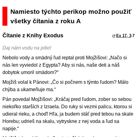
Namiesto týchto perikop možno použiť
všetky čítania z roku A
Čítanie z Knihy Exodus
Ex 17, 3
-7
Daj nám vodu na pitie!
Nebolo vody a smädný ľud reptal proti Mojžišovi: „Načo si
nás len vyviedol z Egypta? Aby si nás, naše deti a náš
dobytok umoril smädom?“
Mojžiš volal k Pánovi: „Čo si počnem s týmto ľudom? Málo
chýba a ukameňuje ma.“
Pán povedal Mojžišovi: „Kráčaj pred ľudom, zober so sebou
niekoľko starších z Izraela. Do ruky si vezmi palicu, ktorou si
udieral rieku, a choď! Hľa, ja budem stáť pred tebou na skale
Horebu; udrieš na skalu, vytryskne z nej voda a ľud sa
napije.“