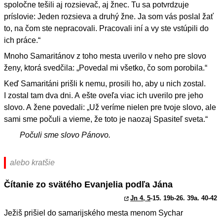
spoločne tešili aj rozsievač, aj žnec. Tu sa potvrdzuje
príslovie: Jeden rozsieva a druhý žne. Ja som vás poslal žať
to, na čom ste nepracovali. Pracovali iní a vy ste vstúpili do
ich práce.“
Mnoho Samaritánov z toho mesta uverilo v neho pre slovo
ženy, ktorá svedčila: „Povedal mi všetko, čo som porobila.“
Keď Samaritáni prišli k nemu, prosili ho, aby u nich zostal.
I zostal tam dva dni. A ešte oveľa viac ich uverilo pre jeho
slovo. A žene povedali: „Už veríme nielen pre tvoje slovo, ale
sami sme počuli a vieme, že toto je naozaj Spasiteľ sveta.“
Počuli sme slovo Pánovo.
alebo kratšie
Čítanie zo svätého Evanjelia podľa Jána
Jn 4, 5
-15. 19b-26. 39a. 40-42
Ježiš prišiel do samarijského mesta menom Sychar