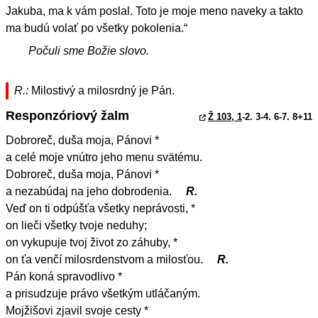
Jakuba, ma k vám poslal. Toto je moje meno naveky a takto
ma budú volať po všetky pokolenia.“
Počuli sme Božie slovo.
R.:
Milostivý a milosrdný je Pán.
Responzóriový žalm
Ž 103, 1
-2. 3-4. 6-7. 8+11
Dobroreč, duša moja, Pánovi *
a celé moje vnútro jeho menu svätému.
Dobroreč, duša moja, Pánovi *
a nezabúdaj na jeho dobrodenia.
R.
Veď on ti odpúšťa všetky neprávosti, *
on lieči všetky tvoje neduhy;
on vykupuje tvoj život zo záhuby, *
on ťa venčí milosrdenstvom a milosťou.
R.
Pán koná spravodlivo *
a prisudzuje právo všetkým utláčaným.
Mojžišovi zjavil svoje cesty *