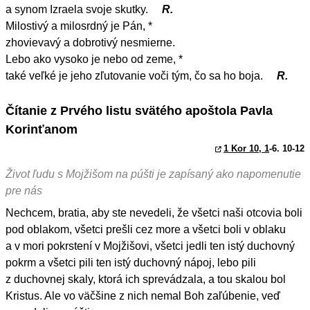
a synom Izraela svoje skutky.
R.
Milostivý a milosrdný je Pán, *
zhovievavý a dobrotivý nesmierne.
Lebo ako vysoko je nebo od zeme, *
také veľké je jeho zľutovanie voči tým, čo sa ho boja.
R.
Čítanie z Prvého listu svätého apoštola Pavla
Korinťanom
1 Kor 10, 1
-6. 10-12
Život ľudu s Mojžišom na púšti je zapísaný ako napomenutie
pre nás
Nechcem, bratia, aby ste nevedeli, že všetci naši otcovia boli
pod oblakom, všetci prešli cez more a všetci boli v oblaku
a v mori pokrstení v Mojžišovi, všetci jedli ten istý duchovný
pokrm a všetci pili ten istý duchovný nápoj, lebo pili
z duchovnej skaly, ktorá ich sprevádzala, a tou skalou bol
Kristus. Ale vo väčšine z nich nemal Boh zaľúbenie, veď