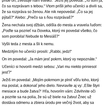
príde on, zvestuje nám všetko.“ Ježiš jej povedal: „To som ja,
čo sa rozprávam s tebou.“ Vtom prišli jeho učeníci a divili sa,
že sa rozpráva so ženou. Ale nik nepovedal: „Čo sa jej
pýtaš?“ Alebo: „Prečo sa s ňou rozprávaš?“
Žena nechala svoj džbán, odišla do mesta a vravela ľuďom:
„Poďte sa pozrieť na človeka, ktorý mi povedal všetko, čo
som porobila! Nebude to Mesiáš?“
Vyšli teda z mesta a šli k nemu.
Medzitým ho učeníci prosili: „Rabbi, jedz!“
On im povedal: „Ja mám jesť pokrm, ktorý vy nepoznáte.“
Učeníci si hovorili medzi sebou: „Vari mu niekto priniesol
jesť?“
Ježiš im povedal: „Mojím pokrmom je plniť vôľu toho, ktorý
ma poslal, a dokonať jeho dielo. Nevravíte aj vy: ‚Ešte štyri
mesiace a bude žatva?‘ Hľa, hovorím vám: Zdvihnite oči
a pozrite sa na polia, že sú už biele na žatvu! Žnec už
dostáva odmenu a zbiera úrodu pre večný život, aby sa