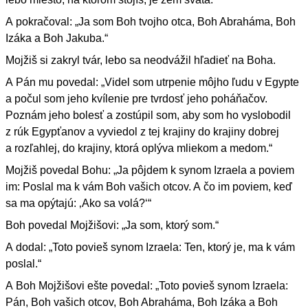
A pokračoval: „Ja som Boh tvojho otca, Boh Abraháma, Boh
Izáka a Boh Jakuba.“
Mojžiš si zakryl tvár, lebo sa neodvážil hľadieť na Boha.
A Pán mu povedal: „Videl som utrpenie môjho ľudu v Egypte
a počul som jeho kvílenie pre tvrdosť jeho poháňačov.
Poznám jeho bolesť a zostúpil som, aby som ho vyslobodil
z rúk Egypťanov a vyviedol z tej krajiny do krajiny dobrej
a rozľahlej, do krajiny, ktorá oplýva mliekom a medom.“
Mojžiš povedal Bohu: „Ja pôjdem k synom Izraela a poviem
im: Poslal ma k vám Boh vašich otcov. A čo im poviem, keď
sa ma opýtajú: ‚Ako sa volá?‘“
Boh povedal Mojžišovi: „Ja som, ktorý som.“
A dodal: „Toto povieš synom Izraela: Ten, ktorý je, ma k vám
poslal.“
A Boh Mojžišovi ešte povedal: „Toto povieš synom Izraela:
Pán, Boh vašich otcov, Boh Abraháma, Boh Izáka a Boh