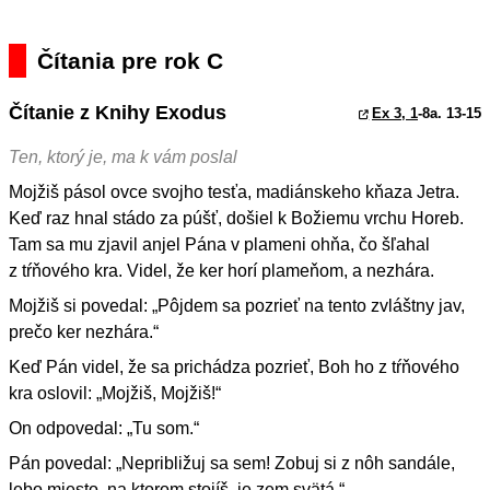
Čítania pre rok C
Čítanie z Knihy Exodus
Ex 3, 1
-8a. 13-15
Ten, ktorý je, ma k vám poslal
Mojžiš pásol ovce svojho tesťa, madiánskeho kňaza Jetra.
Keď raz hnal stádo za púšť, došiel k Božiemu vrchu Horeb.
Tam sa mu zjavil anjel Pána v plameni ohňa, čo šľahal
z tŕňového kra. Videl, že ker horí plameňom, a nezhára.
Mojžiš si povedal: „Pôjdem sa pozrieť na tento zvláštny jav,
prečo ker nezhára.“
Keď Pán videl, že sa prichádza pozrieť, Boh ho z tŕňového
kra oslovil: „Mojžiš, Mojžiš!“
On odpovedal: „Tu som.“
Pán povedal: „Nepribližuj sa sem! Zobuj si z nôh sandále,
lebo miesto, na ktorom stojíš, je zem svätá.“