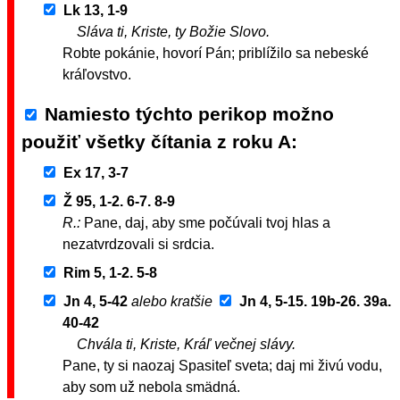
Lk 13, 1-9
Sláva ti, Kriste, ty Božie Slovo.
Robte pokánie, hovorí Pán; priblížilo sa nebeské
kráľovstvo.
Namiesto týchto perikop možno
použiť všetky čítania z roku A
Ex 17, 3-7
Ž 95, 1-2. 6-7. 8-9
R.:
Pane, daj, aby sme počúvali tvoj hlas a
nezatvrdzovali si srdcia.
Rim 5, 1-2. 5-8
Jn 4, 5-42
alebo kratšie
Jn 4, 5-15. 19b-26. 39a.
40-42
Chvála ti, Kriste, Kráľ večnej slávy.
Pane, ty si naozaj Spasiteľ sveta; daj mi živú vodu,
aby som už nebola smädná.