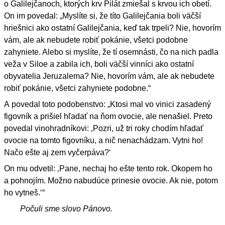
o Galilejčanoch, ktorých krv Pilát zmiešal s krvou ich obetí.
On im povedal: „Myslíte si, že títo Galilejčania boli väčší
hriešnici ako ostatní Galilejčania, keď tak trpeli? Nie, hovorím
vám, ale ak nebudete robiť pokánie, všetci podobne
zahyniete. Alebo si myslíte, že tí osemnásti, čo na nich padla
veža v Siloe a zabila ich, boli väčší vinníci ako ostatní
obyvatelia Jeruzalema? Nie, hovorím vám, ale ak nebudete
robiť pokánie, všetci zahyniete podobne.“
A povedal toto podobenstvo: „Ktosi mal vo vinici zasadený
figovník a prišiel hľadať na ňom ovocie, ale nenašiel. Preto
povedal vinohradníkovi: ‚Pozri, už tri roky chodím hľadať
ovocie na tomto figovníku, a nič nenachádzam. Vytni ho!
Načo ešte aj zem vyčerpáva?‘
On mu odvetil: ‚Pane, nechaj ho ešte tento rok. Okopem ho
a pohnojím. Možno nabudúce prinesie ovocie. Ak nie, potom
ho vytneš.‘“
Počuli sme slovo Pánovo.