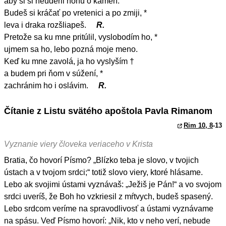
aby si si neuderil nohu o kameň.
Budeš si kráčať po vretenici a po zmiji, *
leva i draka rozšliapeš.
R.
Pretože sa ku mne pritúlil, vyslobodím ho, *
ujmem sa ho, lebo pozná moje meno.
Keď ku mne zavolá, ja ho vyslyším †
a budem pri ňom v súžení, *
zachránim ho i oslávim.
R.
Čítanie z Listu svätého apoštola Pavla Rimanom
Rim 10, 8
-13
Vyznanie viery človeka veriaceho v Krista
Bratia, čo hovorí Písmo? „Blízko teba je slovo, v tvojich
ústach a v tvojom srdci;“ totiž slovo viery, ktoré hlásame.
Lebo ak svojimi ústami vyznávaš: „Ježiš je Pán!“ a vo svojom
srdci uveríš, že Boh ho vzkriesil z mŕtvych, budeš spasený.
Lebo srdcom veríme na spravodlivosť a ústami vyznávame
na spásu. Veď Písmo hovorí: „Nik, kto v neho verí, nebude