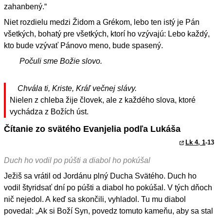
zahanbený.“
Niet rozdielu medzi Židom a Grékom, lebo ten istý je Pán
všetkých, bohatý pre všetkých, ktorí ho vzývajú: Lebo každý,
kto bude vzývať Pánovo meno, bude spasený.
Počuli sme Božie slovo.
Chvála ti, Kriste, Kráľ večnej slávy.
Nielen z chleba žije človek, ale z každého slova, ktoré
vychádza z Božích úst.
Čítanie zo svätého Evanjelia podľa Lukáša
Lk 4, 1
-13
Duch ho vodil po púšti a diabol ho pokúšal
Ježiš sa vrátil od Jordánu plný Ducha Svätého. Duch ho
vodil štyridsať dní po púšti a diabol ho pokúšal. V tých dňoch
nič nejedol. A keď sa skončili, vyhladol. Tu mu diabol
povedal: „Ak si Boží Syn, povedz tomuto kameňu, aby sa stal