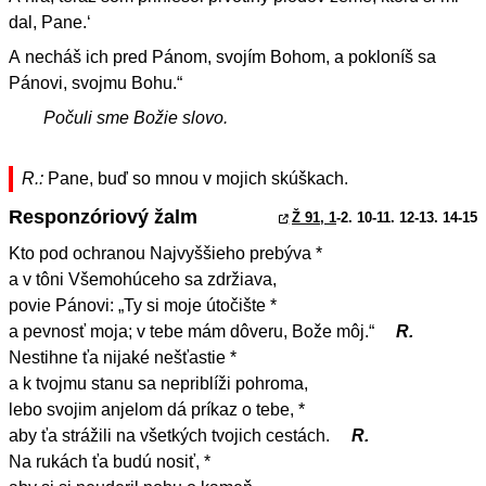
dal, Pane.‘
A necháš ich pred Pánom, svojím Bohom, a pokloníš sa
Pánovi, svojmu Bohu.“
Počuli sme Božie slovo.
R.:
Pane, buď so mnou v mojich skúškach.
Responzóriový žalm
Ž 91, 1
-2. 10-11. 12-13. 14-15
Kto pod ochranou Najvyššieho prebýva *
a v tôni Všemohúceho sa zdržiava,
povie Pánovi: „Ty si moje útočište *
a pevnosť moja; v tebe mám dôveru, Bože môj.“
R.
Nestihne ťa nijaké nešťastie *
a k tvojmu stanu sa nepriblíži pohroma,
lebo svojim anjelom dá príkaz o tebe, *
aby ťa strážili na všetkých tvojich cestách.
R.
Na rukách ťa budú nosiť, *