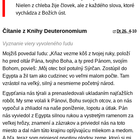
Nielen z chleba žije človek, ale z každého slova, ktoré
vychádza z Božích úst.
Čítanie z Knihy Deuteronomium
Dt 26, 4
-10
Vyznanie viery vyvoleného ľudu
Mojžiš povedal ľudu: „Kňaz vezme kôš z tvojej ruky, položí
ho pred oltár Pána, tvojho Boha, a ty pred Pánom, svojím
Bohom, povieš: ‚Môj otec bol potulný Sýrčan. Zostúpil do
Egypta a žil tam ako cudzinec vo veľmi malom počte. Tam
vzrástol na veľký, silný a nesmierne početný národ.
Egypťania nás týrali a prenasledovali ukladaním najťažších
robôt. My sme volali k Pánovi, Bohu svojich otcov, a on nás
vypočul a zhliadol na naše poníženie, lopotu a útlak. Pán
nás vyviedol z Egypta silnou rukou a vystretým ramenom za
veľkej hrôzy, znamení a zázrakov a priviedol nás na toto
miesto a dal nám túto krajinu oplývajúcu mliekom a medom.
A hľa, teraz som priniesol prvotiny plodov zeme, ktorú si mi