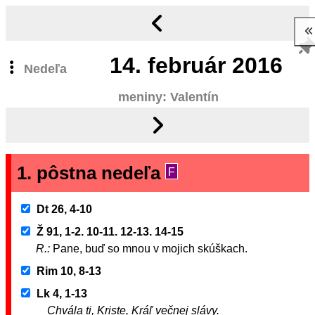
14.
február 2016
Nedeľa
meniny: Valentín
1. pôstna nedeľa
F
Dt 26, 4-10
Ž 91, 1-2. 10-11. 12-13. 14-15
R.:
Pane, buď so mnou v mojich skúškach.
Rim 10, 8-13
Lk 4, 1-13
Chvála ti, Kriste, Kráľ večnej slávy.