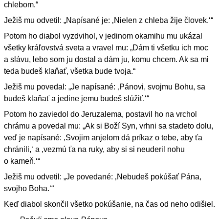
chlebom.“
Ježiš mu odvetil: „Napísané je: ‚Nielen z chleba žije človek.‘“
Potom ho diabol vyzdvihol, v jedinom okamihu mu ukázal
všetky kráľovstvá sveta a vravel mu: „Dám ti všetku ich moc
a slávu, lebo som ju dostal a dám ju, komu chcem. Ak sa mi
teda budeš klaňať, všetka bude tvoja.“
Ježiš mu povedal: „Je napísané: ‚Pánovi, svojmu Bohu, sa
budeš klaňať a jedine jemu budeš slúžiť.‘“
Potom ho zaviedol do Jeruzalema, postavil ho na vrchol
chrámu a povedal mu: „Ak si Boží Syn, vrhni sa stadeto dolu,
veď je napísané: ‚Svojim anjelom dá príkaz o tebe, aby ťa
chránili,‘ a ‚vezmú ťa na ruky, aby si si neuderil nohu
o kameň.‘“
Ježiš mu odvetil: „Je povedané: ‚Nebudeš pokúšať Pána,
svojho Boha.‘“
Keď diabol skončil všetko pokúšanie, na čas od neho odišiel.