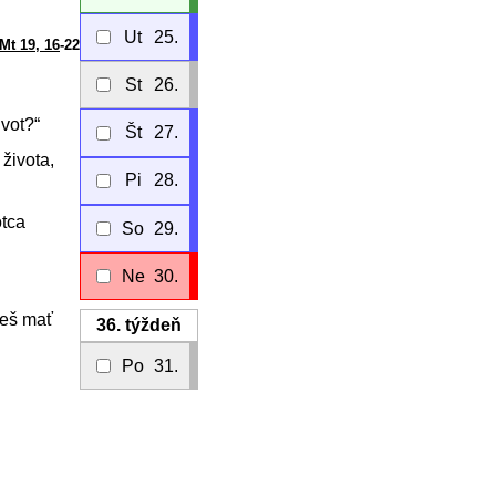
Ut
25.
Mt 19, 16
-22
St
26.
ivot?“
Št
27.
života,
Pi
28.
otca
So
29.
Ne
30.
deš mať
36.
týždeň
Po
31.