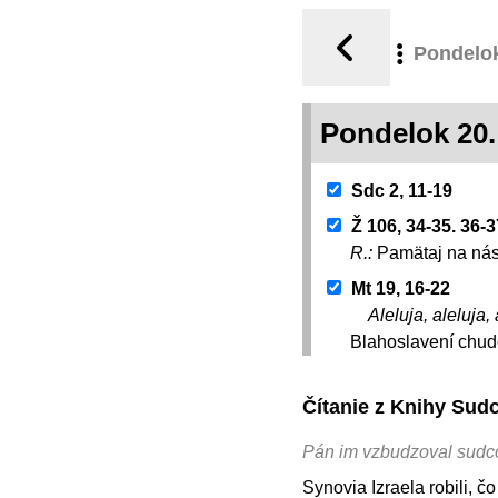
Pondelo
Pondelok 20
Sdc 2, 11-19
Ž 106, 34-35. 36-
R.:
Pamätaj na nás
Mt 19, 16-22
Aleluja, aleluja, 
Blahoslavení chudo
Čítanie z Knihy Sud
Pán im vzbudzoval sudco
Synovia Izraela robili, č