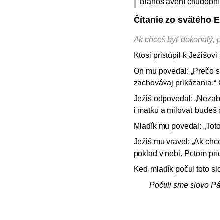
Blahoslavení chudobní 
Čítanie zo svätého 
Ak chceš byť dokonalý, p
Ktosi pristúpil k Ježišov
On mu povedal: „Prečo sa
zachovávaj prikázania.“ 
Ježiš odpovedal: „Nezab
i matku a milovať budeš
Mladík mu povedal: „Tot
Ježiš mu vravel: „Ak ch
poklad v nebi. Potom prí
Keď mladík počul toto sl
Počuli sme slovo P