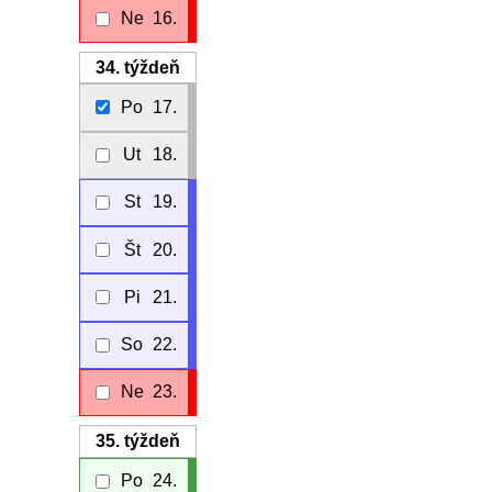
Ne
16.
34.
týždeň
Po
17.
Ut
18.
St
19.
Št
20.
Pi
21.
So
22.
Ne
23.
35.
týždeň
Po
24.