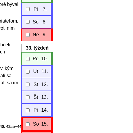
oré bývali
Pi
7.
riateľom,
So
8.
oti nim
Ne
9.
hceli
33.
týždeň
ich
Po
10.
ov, kým
Ut
11.
ali sa
ali sa im.
St
12.
Št
13.
Pi
14.
So
15.
-40. 43ab+44