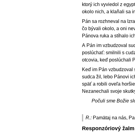
ktorý ich vyviedol z egyp
okolo nich, a klaňali sa i
Pán sa rozhneval na Izrae
čo bývali okolo, a oni ne
Pánova ruka a stíhalo ic
A Pán im vzbudzoval sudco
poslúchať: smilnili s cudz
otcovia, keď poslúchali 
Keď im Pán vzbudzoval s
sudca žil, lebo Pánovi i
späť a robili oveľa horšie
Nezanechali svoje skutky 
Počuli sme Božie sl
R.:
Pamätaj na nás, Pan
Responzóriový žalm