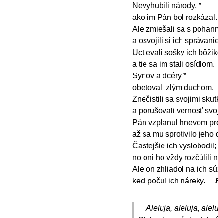
Nevyhubili národy, *
ako im Pán bol rozkázal.
Ale zmiešali sa s pohanm
a osvojili si ich správani
Uctievali sošky ich bôžik
a tie sa im stali osídlom.
Synov a dcéry *
obetovali zlým duchom.
Znečistili sa svojimi skut
a porušovali vernosť svoj
Pán vzplanul hnevom pro
až sa mu sprotivilo jeho
Častejšie ich vyslobodil; 
no oni ho vždy rozčúlili
Ale on zhliadol na ich sú
keď počul ich náreky.
Aleluja, aleluja, alelu