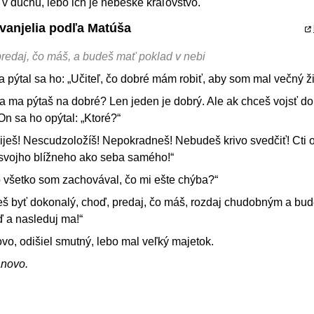
v duchu, lebo ich je nebeské kráľovstvo.
Evanjelia podľa Matúša
redaj, čo máš, a budeš mať poklad v nebi
i a pýtal sa ho: „Učiteľ, čo dobré mám robiť, aby som mal večný ž
 ma pýtaš na dobré? Len jeden je dobrý. Ale ak chceš vojsť do 
On sa ho opýtal: „Ktoré?“
iješ! Nescudzoložíš! Nepokradneš! Nebudeš krivo svedčiť! Cti 
 svojho blížneho ako seba samého!“
o všetko som zachovával, čo mi ešte chýba?“
ceš byť dokonalý, choď, predaj, čo máš, rozdaj chudobným a bu
ď a nasleduj ma!“
ovo, odišiel smutný, lebo mal veľký majetok.
ánovo.