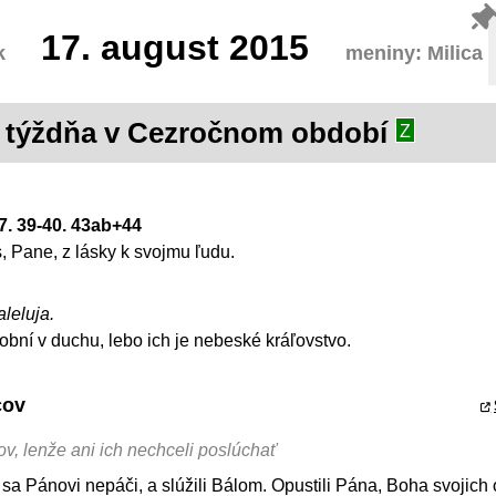
17.
august 2015
k
meniny: Milica
. týždňa v Cezročnom období
Z
37. 39-40. 43ab+44
, Pane, z lásky k svojmu ľudu.
aleluja.
bní v duchu, lebo ich je nebeské kráľovstvo.
cov
v, lenže ani ich nechceli poslúchať
o sa Pánovi nepáči, a slúžili Bálom. Opustili Pána, Boha svojich 