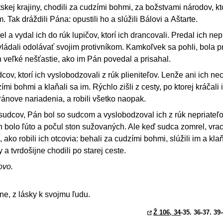
tskej krajiny, chodili za cudzími bohmi, za božstvami národov, kt
m. Tak dráždili Pána: opustili ho a slúžili Bálovi a Aštarte.
l a vydal ich do rúk lupičov, ktorí ich drancovali. Predal ich nep
vládali odolávať svojim protivníkom. Kamkoľvek sa pohli, bola pr
h veľké nešťastie, ako im Pán povedal a prisahal.
v, ktorí ich vyslobodzovali z rúk plieniteľov. Lenže ani ich nec
ími bohmi a klaňali sa im. Rýchlo zišli z cesty, po ktorej kráčali 
Pánove nariadenia, a robili všetko naopak.
udcov, Pán bol so sudcom a vyslobodzoval ich z rúk nepriateľ
ch bolo ľúto a počul ston sužovaných. Ale keď sudca zomrel, vrac
, ako robili ich otcovia: behali za cudzími bohmi, slúžili im a klaň
a tvrdošijne chodili po starej ceste.
ovo.
e, z lásky k svojmu ľudu.
Ž 106, 34
-35. 36-37. 39