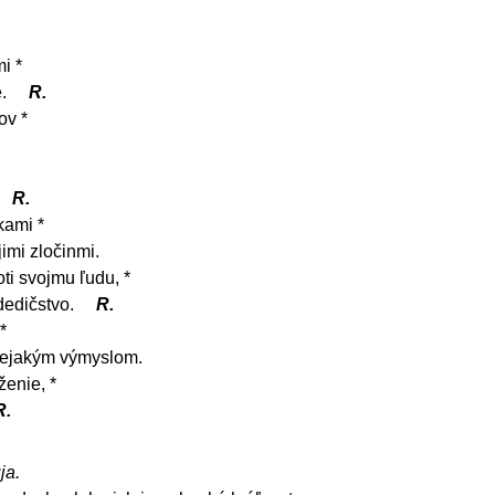
i *
e.
R.
ov *
R.
kami *
imi zločinmi.
ti svojmu ľudu, *
 dedičstvo.
R.
*
 nejakým výmyslom.
ženie, *
R.
ja.