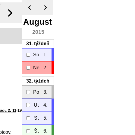
August
2015
31.
týždeň
So
1.
Ne
2.
32.
týždeň
Po
3.
Ut
4.
Sdc 2, 11
-19
St
5.
Št
6.
otcov,