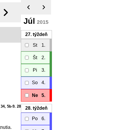
Júl
2015
27.
týždeň
St
1.
Št
2.
Pi
3.
So
4.
.
Ne
5.
 34, 5b-9. 28
28.
týždeň
Po
6.
nutia.