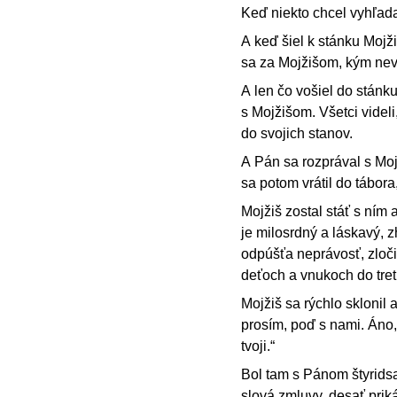
Keď niekto chcel vyhľadať
A keď šiel k stánku Mojži
sa za Mojžišom, kým nev
A len čo vošiel do stánku
s Mojžišom. Všetci videli
do svojich stanov.
A Pán sa rozprával s Moj
sa potom vrátil do tábor
Mojžiš zostal stáť s ním
je milosrdný a láskavý, z
odpúšťa neprávosť, zloči
deťoch a vnukoch do tret
Mojžiš sa rýchlo sklonil 
prosím, poď s nami. Áno, 
tvoji.“
Bol tam s Pánom štyridsať
slová zmluvy, desať prik