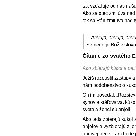
tak vzďaľuje od nás naš
Ako sa otec zmilúva nad 
tak sa Pán zmilúva nad t
Aleluja, aleluja, alelu
Semeno je Božie slovo, 
Čítanie zo svätého 
Ako zbierajú kúkoľ a páli
Ježiš rozpustil zástupy a
nám podobenstvo o kúkoli
On im povedal: „Rozsiev
synovia kráľovstva, kúkoľ
sveta a ženci sú anjeli.
Ako teda zbierajú kúkoľ a
anjelov a vyzbierajú z j
ohnivej pece. Tam bude 