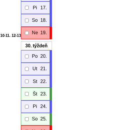
Pi
17.
So
18.
Ne
19.
. 10-11. 12-13
30.
týždeň
Po
20.
Ut
21.
St
22.
Št
23.
Pi
24.
So
25.