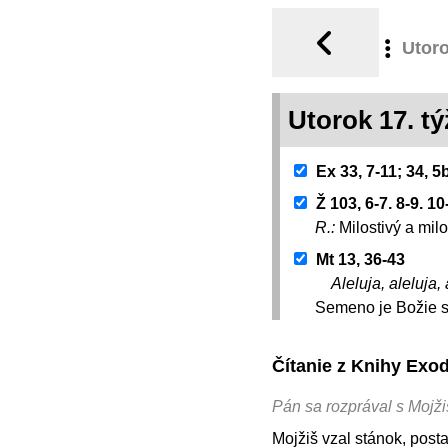
Utor
Utorok 17. 
Ex 33, 7-11; 34, 5
Ž 103, 6-7. 8-9. 10
R.:
Milostivý a mil
Mt 13, 36-43
Aleluja, aleluja, 
Semeno je Božie sl
Čítanie z Knihy Exo
Pán sa rozprával s Mojži
Mojžiš vzal stánok, posta