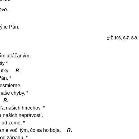
ovo.
ý je Pán.
Ž 103, 6
-7. 8-9
kým utláčaným.
ty *
utky.
R.
Pán, *
nesmierne.
naše chyby, *
R.
a našich hriechov, *
 našich neprávostí.
 od zeme, *
anie voči tým, čo sa ho boja.
R.
 od západu, *