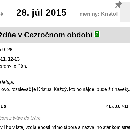
28.
júl 2015
ok
meniny: Krištof
týždňa v Cezročnom období
Z
b-9. 28
-11. 12-13
osrdný je Pán.
aleluja.
ovo, rozsievač je Kristus. Každý, kto ho nájde, bude žiť naveky
dus
Ex 33, 7
-11;
šom z tváre do tváre
vil ho v istej vzdialenosti mimo tábora a nazval ho stánkom stret