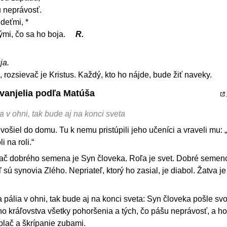
u neprávosť.
deťmi, *
ými, čo sa ho boja.
R.
ja.
rozsievač je Kristus. Každý, kto ho nájde, bude žiť naveky.
Evanjelia podľa Matúša
a v ohni, tak bude aj na konci sveta
 vošiel do domu. Tu k nemu pristúpili jeho učeníci a vraveli mu: 
 na roli.“
ač dobrého semena je Syn človeka. Roľa je svet. Dobré semen
 sú synovia Zlého. Nepriateľ, ktorý ho zasial, je diabol. Žatva j
 pália v ohni, tak bude aj na konci sveta: Syn človeka pošle svo
eho kráľovstva všetky pohoršenia a tých, čo pášu neprávosť, a ho
plač a škrípanie zubami.