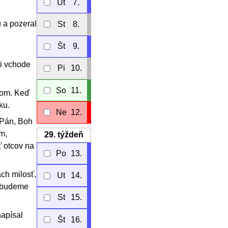
Ut
7.
u a pozeral
St
8.
Št
9.
ri vchode
Pi
10.
So
11.
eľom. Keď
ku.
Ne
12.
 Pán, Boh
m,
29.
týždeň
ť otcov na
Po
13.
ach milosť,
Ut
14.
 a budeme
St
15.
napísal
Št
16.