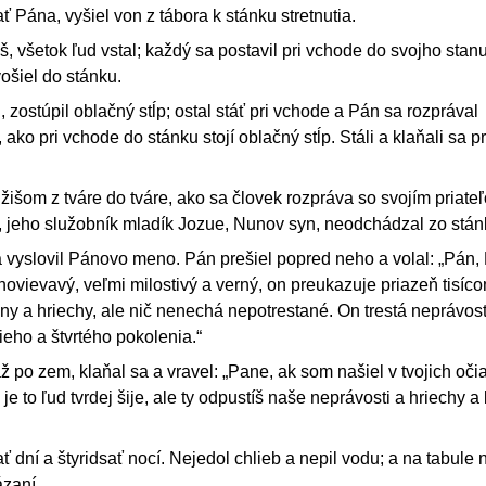
 Pána, vyšiel von z tábora k stánku stretnutia.
š, všetok ľud vstal; každý sa postavil pri vchode do svojho stan
ošiel do stánku.
, zostúpil oblačný stĺp; ostal stáť pri vchode a Pán sa rozprával
, ako pri vchode do stánku stojí oblačný stĺp. Stáli a klaňali sa p
žišom z tváre do tváre, ako sa človek rozpráva so svojím priat
a, jeho služobník mladík Jozue, Nunov syn, neodchádzal zo stán
 a vyslovil Pánovo meno. Pán prešiel popred neho a volal: „Pán,
hovievavý, veľmi milostivý a verný, on preukazuje priazeň tisíco
ny a hriechy, ale nič nenechá nepotrestané. On trestá neprávos
ieho a štvrtého pokolenia.“
až po zem, klaňal sa a vravel: „Pane, ak som našiel v tvojich oči
je to ľud tvrdej šije, ale ty odpustíš naše neprávosti a hriechy
 dní a štyridsať nocí. Nejedol chlieb a nepil vodu; a na tabule 
ázaní.