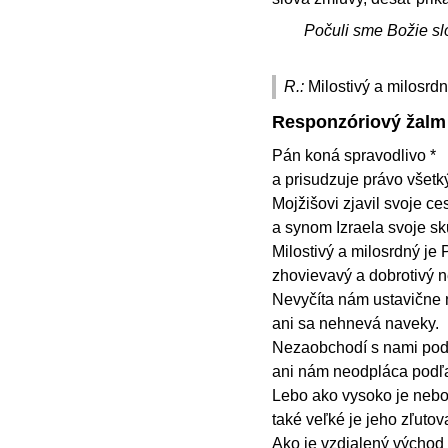
Počuli sme Božie sl
R.:
Milostivý a milosrdn
Responzóriový žalm
Pán koná spravodlivo *
a prisudzuje právo všet
Mojžišovi zjavil svoje ces
a synom Izraela svoje sk
Milostivý a milosrdný je 
zhovievavý a dobrotivý 
Nevyčíta nám ustavične 
ani sa nehnevá naveky.
Nezaobchodí s nami podľ
ani nám neodpláca podľa
Lebo ako vysoko je nebo
také veľké je jeho zľutov
Ako je vzdialený východ