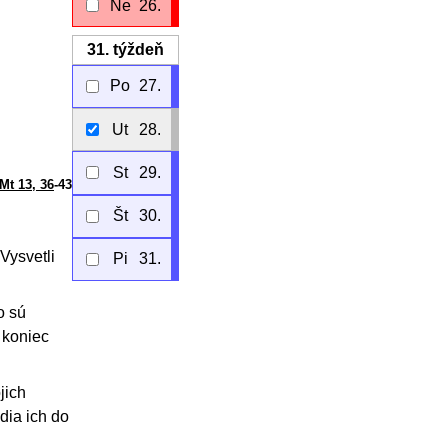
Ne
26.
31.
týždeň
Po
27.
Ut
28.
St
29.
Mt 13, 36
-43
Št
30.
„Vysvetli
Pi
31.
o sú
e koniec
jich
dia ich do