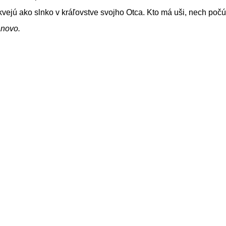
kvejú ako slnko v kráľovstve svojho Otca. Kto má uši, nech počú
ánovo.