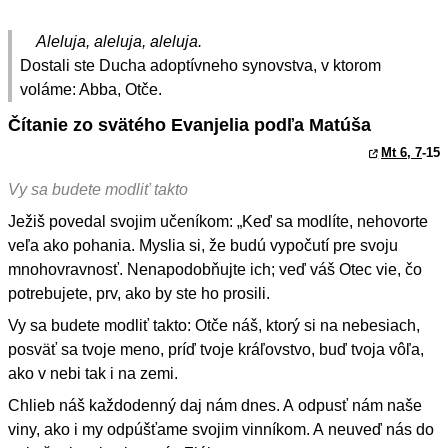
Aleluja, aleluja, aleluja.
Dostali ste Ducha adoptívneho synovstva, v ktorom
voláme: Abba, Otče.
Čítanie zo svätého Evanjelia podľa Matúša
Mt 6, 7
-15
Vy sa budete modliť takto
Ježiš povedal svojim učeníkom: „Keď sa modlíte, nehovorte
veľa ako pohania. Myslia si, že budú vypočutí pre svoju
mnohovravnosť. Nenapodobňujte ich; veď váš Otec vie, čo
potrebujete, prv, ako by ste ho prosili.
Vy sa budete modliť takto: Otče náš, ktorý si na nebesiach,
posväť sa tvoje meno, príď tvoje kráľovstvo, buď tvoja vôľa,
ako v nebi tak i na zemi.
Chlieb náš každodenný daj nám dnes. A odpusť nám naše
viny, ako i my odpúšťame svojim vinníkom. A neuveď nás do