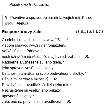
Počuli sme Božie slovo.
R.:
Pravdivé a spravodlivé sú diela tvojich rúk, Pane.
alebo
Aleluja.
Responzóriový žalm
Ž 111, 1
-2. 3-4. 7-8
Z celého srdca chcem oslavovať Pána *
v zbore spravodlivých i v zhromaždení.
Veľké sú diela Pánove; *
nech ich skúmajú všetci, čo majú v nich záľubu.
R.
Nádherné a vznešené sú jeho diela, *
jeho spravodlivosť platí naveky.
Ustanovil pamiatku na svoje obdivuhodné skutky; *
Pán je milosrdný a milostivý.
R.
Pravdivé a spravodlivé sú diela jeho rúk. *
Nezrušiteľné sú všetky jeho príkazy,
upevnené naveky, *
založené na pravde a spravodlivosti.
R.