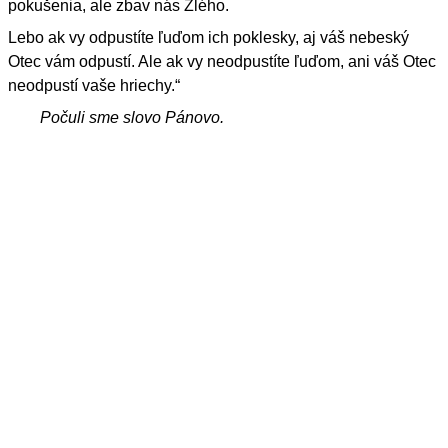
pokušenia, ale zbav nás Zlého.
Lebo ak vy odpustíte ľuďom ich poklesky, aj váš nebeský
Otec vám odpustí. Ale ak vy neodpustíte ľuďom, ani váš Otec
neodpustí vaše hriechy.“
Počuli sme slovo Pánovo.