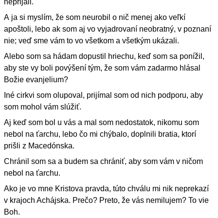
neprijali.
A ja si myslím, že som neurobil o nič menej ako veľkí
apoštoli, lebo ak som aj vo vyjadrovaní neobratný, v poznaní
nie; veď sme vám to vo všetkom a všetkým ukázali.
Alebo som sa hádam dopustil hriechu, keď som sa ponížil,
aby ste vy boli povýšení tým, že som vám zadarmo hlásal
Božie evanjelium?
Iné cirkvi som olupoval, prijímal som od nich podporu, aby
som mohol vám slúžiť.
Aj keď som bol u vás a mal som nedostatok, nikomu som
nebol na ťarchu, lebo čo mi chýbalo, doplnili bratia, ktorí
prišli z Macedónska.
Chránil som sa a budem sa chrániť, aby som vám v ničom
nebol na ťarchu.
Ako je vo mne Kristova pravda, túto chválu mi nik neprekazí
v krajoch Achájska. Prečo? Preto, že vás nemilujem? To vie
Boh.