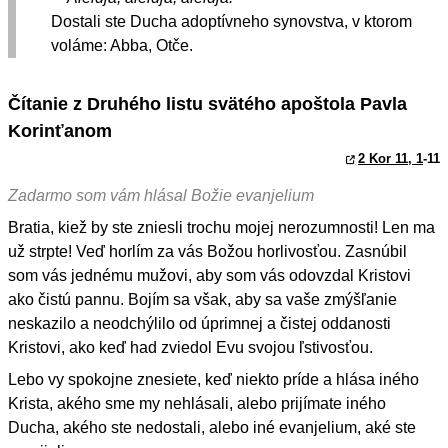
Dostali ste Ducha adoptívneho synovstva, v ktorom
voláme: Abba, Otče.
Čítanie z Druhého listu svätého apoštola Pavla
Korinťanom
2 Kor 11, 1
-11
Zadarmo som vám hlásal Božie evanjelium
Bratia, kiež by ste zniesli trochu mojej nerozumnosti! Len ma
už strpte! Veď horlím za vás Božou horlivosťou. Zasnúbil
som vás jednému mužovi, aby som vás odovzdal Kristovi
ako čistú pannu. Bojím sa však, aby sa vaše zmýšľanie
neskazilo a neodchýlilo od úprimnej a čistej oddanosti
Kristovi, ako keď had zviedol Evu svojou ľstivosťou.
Lebo vy spokojne znesiete, keď niekto príde a hlása iného
Krista, akého sme my nehlásali, alebo prijímate iného
Ducha, akého ste nedostali, alebo iné evanjelium, aké ste