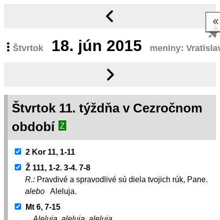
18.
jún 2015
Štvrtok
meniny: Vratisla
Štvrtok 11. týždňa v Cezročnom
období
Z
2 Kor 11, 1-11
Ž 111, 1-2. 3-4. 7-8
R.:
Pravdivé a spravodlivé sú diela tvojich rúk, Pane.
alebo
Aleluja.
Mt 6, 7-15
Aleluja, aleluja, aleluja.