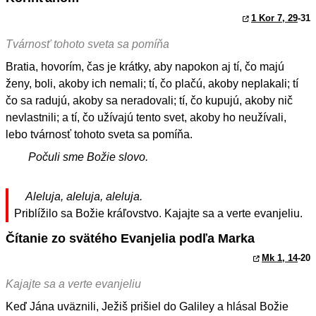
1 Kor 7, 29
-31
Tvárnosť tohoto sveta sa pomíňa
Bratia, hovorím, čas je krátky, aby napokon aj tí, čo majú
ženy, boli, akoby ich nemali; tí, čo plačú, akoby neplakali; tí
čo sa radujú, akoby sa neradovali; tí, čo kupujú, akoby nič
nevlastnili; a tí, čo užívajú tento svet, akoby ho neužívali,
lebo tvárnosť tohoto sveta sa pomíňa.
Počuli sme Božie slovo.
Aleluja, aleluja, aleluja.
Priblížilo sa Božie kráľovstvo. Kajajte sa a verte evanjeliu.
Čítanie zo svätého Evanjelia podľa Marka
Mk 1, 14
-20
Kajajte sa a verte evanjeliu
Keď Jána uväznili, Ježiš prišiel do Galiley a hlásal Božie