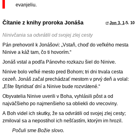
evanjeliu.
Čítanie z knihy proroka Jonáša
Jon 3, 1
-5. 10
Ninivčania sa odvrátili od svojej zlej cesty
Pán prehovoril k Jonášovi: „Vstaň, choď do veľkého mesta
Ninive a káž tam, čo ti hovorím.“
Jonáš vstal a podľa Pánovho rozkazu šiel do Ninive.
Ninive bolo veľké mesto pred Bohom; tri dni trvala cesta
cezeň. Jonáš začal prechádzať mestom v prvý deň a volal:
„Ešte štyridsať dní a Ninive bude rozvrátené.“
Obyvatelia Ninive uverili v Boha, vyhlásili pôst a od
najväčšieho po najmenšieho sa obliekli do vrecoviny.
A Boh videl ich skutky, že sa odvrátili od svojej zlej cesty;
zmiloval sa a nepostihol ich nešťastím, ktorým im hrozil.
Počuli sme Božie slovo.