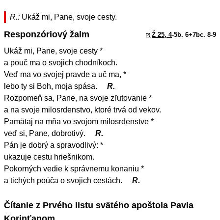
R.:
Ukáž mi, Pane, svoje cesty.
Responzóriový žalm
Ž 25, 4
-5b. 6+7bc. 8-9
Ukáž mi, Pane, svoje cesty *
a pouč ma o svojich chodníkoch.
Veď ma vo svojej pravde a uč ma, *
lebo ty si Boh, moja spása.
R.
Rozpomeň sa, Pane, na svoje zľutovanie *
a na svoje milosrdenstvo, ktoré trvá od vekov.
Pamätaj na mňa vo svojom milosrdenstve *
veď si, Pane, dobrotivý.
R.
Pán je dobrý a spravodlivý: *
ukazuje cestu hriešnikom.
Pokorných vedie k správnemu konaniu *
a tichých poúča o svojich cestách.
R.
Čítanie z Prvého listu svätého apoštola Pavla
Korinťanom