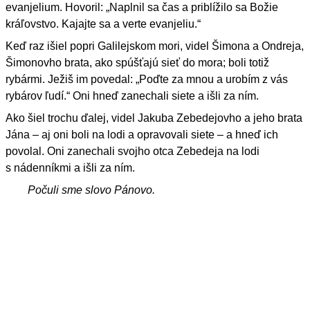
evanjelium. Hovoril: „Naplnil sa čas a priblížilo sa Božie
kráľovstvo. Kajajte sa a verte evanjeliu.“
Keď raz išiel popri Galilejskom mori, videl Šimona a Ondreja,
Šimonovho brata, ako spúšťajú sieť do mora; boli totiž
rybármi. Ježiš im povedal: „Poďte za mnou a urobím z vás
rybárov ľudí.“ Oni hneď zanechali siete a išli za ním.
Ako šiel trochu ďalej, videl Jakuba Zebedejovho a jeho brata
Jána – aj oni boli na lodi a opravovali siete – a hneď ich
povolal. Oni zanechali svojho otca Zebedeja na lodi
s nádenníkmi a išli za ním.
Počuli sme slovo Pánovo.