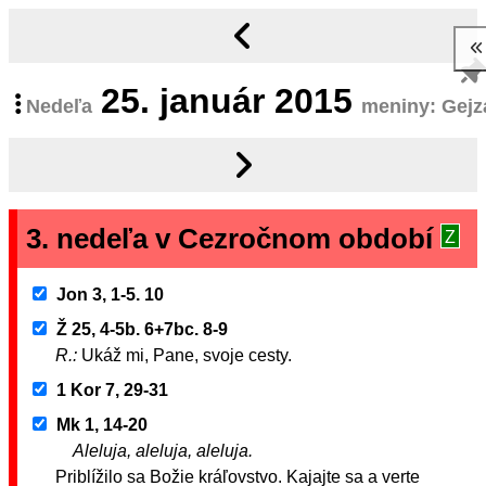
25.
január 2015
Nedeľa
meniny: Gejz
3. nedeľa v Cezročnom období
Z
Jon 3, 1-5. 10
Ž 25, 4-5b. 6+7bc. 8-9
R.:
Ukáž mi, Pane, svoje cesty.
1 Kor 7, 29-31
Mk 1, 14-20
Aleluja, aleluja, aleluja.
Priblížilo sa Božie kráľovstvo. Kajajte sa a verte