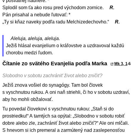
v posvätnej nádhere. *
Splodil som ťa ako rosu pred východom zornice.
R.
Pán prisahal a nebude ľutovať: *
„Ty si kňaz naveky podľa radu Melchizedechovho.“
R.
Aleluja, aleluja, aleluja.
Ježiš hlásal evanjelium o kráľovstve a uzdravoval každú
chorobu medzi ľudom.
Čítanie zo svätého Evanjelia podľa Marka
Mk 3, 1
-6
Slobodno v sobotu zachrániť život alebo zničiť?
Ježiš znova vošiel do synagógy. Tam bol človek
s vyschnutou rukou. A oni naň striehli, či ho v sobotu uzdraví,
aby ho mohli obžalovať.
Tu povedal človekovi s vyschnutou rukou: „Staň si do
prostriedku!“ A tamtých sa opýtal: „Slobodno v sobotu robiť
dobre alebo zle, zachrániť život alebo zničiť?“ Ale oni mlčali.
S hnevom si ich premeral a zarmútený nad zaslepenosťou