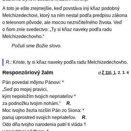
A toto je ešte zrejmejšie, keď povstáva iný kňaz podobný
Melchizedechovi, ktorý sa ním nestal podľa predpisu zákona
o telesnom pôvode, ale mocou nezničiteľného života. Veď
o ňom znie svedectvo: „Ty si kňaz naveky podľa radu
Melchizedechovho.“
Počuli sme Božie slovo.
R.:
Kriste, ty si kňaz naveky podľa radu Melchizedechovho.
Responzóriový žalm
Ž 110, 1
. 2. 3. 4
Pán povedal môjmu Pánovi: *
„Seď po mojej pravici,
kým nepoložím tvojich nepriateľov *
za podnožku tvojim nohám.“
R.
Moc tvojho žezla rozšíri Pán zo Siona: *
panuj uprostred svojich nepriateľov.
R.
Odo dňa tvojho narodenia patrí ti vláda †