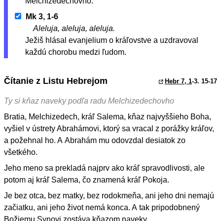
Melchizedechovho.
Mk 3, 1-6
Aleluja, aleluja, aleluja.
Ježiš hlásal evanjelium o kráľovstve a uzdravoval
každú chorobu medzi ľudom.
Čítanie z Listu Hebrejom
Hebr 7, 1
-3. 15-17
Ty si kňaz naveky podľa radu Melchizedechovho
Bratia, Melchizedech, kráľ Salema, kňaz najvyššieho Boha,
vyšiel v ústrety Abrahámovi, ktorý sa vracal z porážky kráľov,
a požehnal ho. A Abrahám mu odovzdal desiatok zo
všetkého.
Jeho meno sa prekladá najprv ako kráľ spravodlivosti, ale
potom aj kráľ Salema, čo znamená kráľ Pokoja.
Je bez otca, bez matky, bez rodokmeňa, ani jeho dni nemajú
začiatku, ani jeho život nemá konca. A tak pripodobnený
Božiemu Synovi zostáva kňazom naveky.