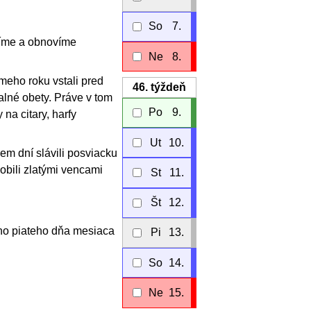
So
7.
stíme a obnovíme
Ne
8.
meho roku vstali pred
46.
týždeň
alné obety. Práve v tom
Po
9.
na citary, harfy
Ut
10.
sem dní slávili posviacku
dobili zlatými vencami
St
11.
Št
12.
teho piateho dňa mesiaca
Pi
13.
So
14.
Ne
15.