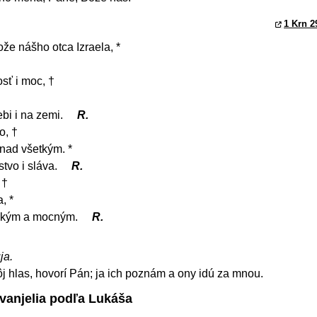
1 Krn 2
že nášho otca Izraela, *
sť i moc, †
ebi i na zemi.
R.
o, †
 nad všetkým. *
tvo i sláva.
R.
 †
, *
veľkým a mocným.
R.
ja.
 hlas, hovorí Pán; ja ich poznám a ony idú za mnou.
Evanjelia podľa Lukáša