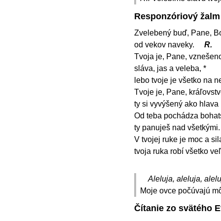
Responzóriový žalm
Zvelebený buď, Pane, Bo
od vekov naveky.
R.
Tvoja je, Pane, vznešeno
sláva, jas a veleba, *
lebo tvoje je všetko na n
Tvoje je, Pane, kráľovstv
ty si vyvýšený ako hlava
Od teba pochádza bohats
ty panuješ nad všetkými.
V tvojej ruke je moc a sila
tvoja ruka robí všetko 
Aleluja, aleluja, alelu
Moje ovce počúvajú môj
Čítanie zo svätého 