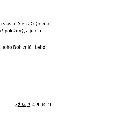
m stavia. Ale každý nech
už položený, a je ním
, toho Boh zničí. Lebo
Ž 84, 3
. 4. 5+10. 11