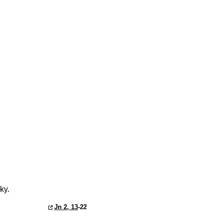
ky.
Jn 2, 13
-22