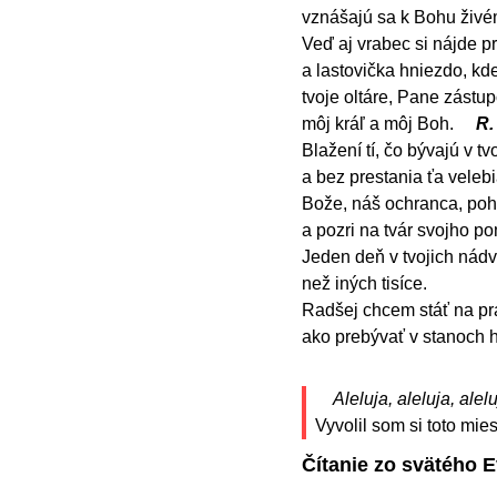
vznášajú sa k Bohu živ
Veď aj vrabec si nájde pr
a lastovička hniezdo, kd
tvoje oltáre, Pane zástup
môj kráľ a môj Boh.
R.
Blažení tí, čo bývajú v t
a bez prestania ťa velebi
Bože, náš ochranca, pohl
a pozri na tvár svojho 
Jeden deň v tvojich nádvo
než iných tisíce.
Radšej chcem stáť na p
ako prebývať v stanoch h
Aleluja, aleluja, alelu
Vyvolil som si toto mi
Čítanie zo svätého E