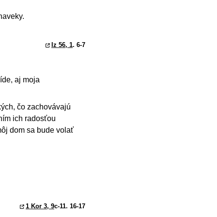
naveky.
Iz 56, 1
. 6-7
íde, aj moja
tkých, čo zachovávajú
lním ich radosťou
môj dom sa bude volať
1 Kor 3, 9
c-11. 16-17