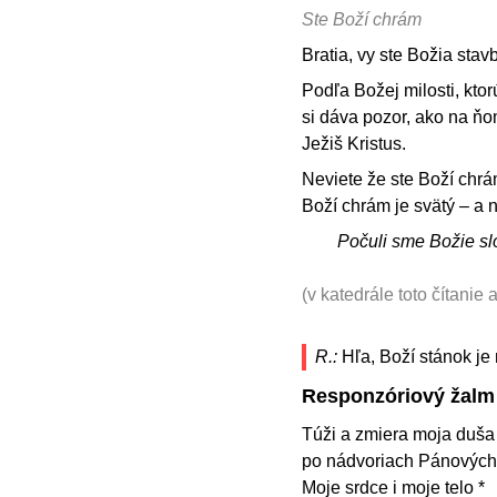
Ste Boží chrám
Bratia, vy ste Božia stav
Podľa Božej milosti, kto
si dáva pozor, ako na ňo
Ježiš Kristus.
Neviete že ste Boží chrá
Boží chrám je svätý – a n
Počuli sme Božie sl
(v katedrále toto čítanie
R.:
Hľa, Boží stánok je
Responzóriový žalm
Túži a zmiera moja duša
po nádvoriach Pánových
Moje srdce i moje telo *