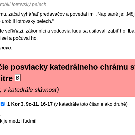
obili lotrovský pelech
ámu, začal vyháňať predavačov a povedal im: „Napísané je: ‚
 urobili lotrovský pelech.“
e veľkňazi, zákonníci a vodcovia ľudu sa usilovali zabiť ho. Iba
isel a počúval ho.
ánovo.
ie posviacky katedrálneho chrámu 
itre
B
; v katedrále slávnosť)
1 Kor 3, 9c-11. 16-17
(v katedrále toto čítanie ako druhé)
1
k je medzi ľuďmi!