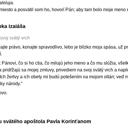
aleluja.
o miesto a posvätil som ho, hovorí Pán; aby tam bolo moje meno 
oka Izaiáša
svoj svätý vrch
jte právo, konajte spravodlivo, lebo je blízko moja spása, už pr
í.
k Pánovi, čo si ho ctia, čo milujú jeho meno a čo mu slúžia, vše
 pridŕžajú sa mojej zmluvy, privediem na svoj svätý vrch a nap
ch žertvy a ich obety mi budú potešením na mojom oltári; veď 
ky národy.“
ovo.
stu svätého apoštola Pavla Korinťanom