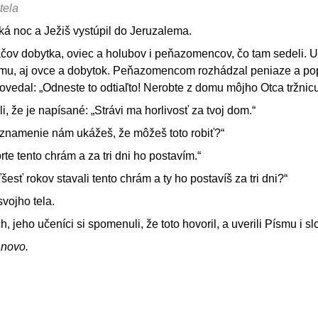
tela
ká noc a Ježiš vystúpil do Jeruzalema.
ov dobytka, oviec a holubov i peňazomencov, čo tam sedeli. Ur
ámu, aj ovce a dobytok. Peňazomencom rozhádzal peniaze a pop
edal: „Odneste to odtiaľto! Nerobte z domu môjho Otca tržnicu
, že je napísané: „Strávi ma horlivosť za tvoj dom.“
é znamenie nám ukážeš, že môžeš toto robiť?“
te tento chrám a za tri dni ho postavím.“
šesť rokov stavali tento chrám a ty ho postavíš za tri dni?“
vojho tela.
, jeho učeníci si spomenuli, že toto hovoril, a uverili Písmu i sl
ánovo.