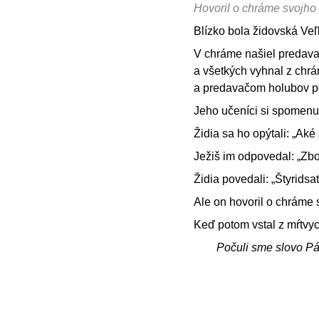
Hovoril o chráme svojho 
Blízko bola židovská Veľ
V chráme našiel predavač
a všetkých vyhnal z chr
a predavačom holubov pov
Jeho učeníci si spomenuli
Židia sa ho opýtali: „Ak
Ježiš im odpovedal: „Zbor
Židia povedali: „Štyridsať
Ale on hovoril o chráme s
Keď potom vstal z mŕtvych
Počuli sme slovo P