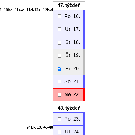
47.
týždeň
9, 10
bc. 11a-c. 11d-12a. 12b-d
Po
16.
Ut
17.
St
18.
Št
19.
Pi
20.
So
21.
Ne
22.
48.
týždeň
Po
23.
Lk 19, 45
-48
Ut
24.