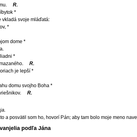
ému.
R.
íbytok *
e vkladá svoje mláďatá:
ov, *
vojom dome *
a.
iadni *
pomazaného.
R.
riach je lepší *
rahu domu svojho Boha *
riešnikov.
R.
ja.
esto a posvätil som ho, hovorí Pán; aby tam bolo moje meno nave
vanjelia podľa Jána