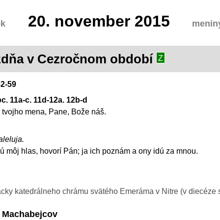
20.
november 2015
ok
meniny
ýždňa v Cezročnom období
Z
52-59
bc. 11a-c. 11d-12a. 12b-d
 tvojho mena, Pane, Bože náš.
aleluja.
 môj hlas, hovorí Pán; ja ich poznám a ony idú za mnou.
y katedrálneho chrámu svätého Emeráma v Nitre (v diecéze sviatok
hy Machabejcov