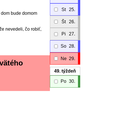
St
25.
Môj dom bude domom
Št
26.
že nevedeli, čo robiť,
Pi
27.
So
28.
Ne
29.
svätého
49.
týždeň
Po
30.