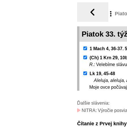
Piat
Piatok 33. t
1 Mach 4, 36-37. 
(Ch) 1 Krn 29, 10
R.:
Velebíme slávu
Lk 19, 45-48
Aleluja, aleluja, 
Moje ovce počúvajú
Ďalšie slávenia:
NITRA: Výročie posviack
Čítanie z Prvej kni