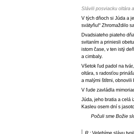
Slávili posviacku oltára 
V tých dňoch si Júda a j
svätyňu!“ Zhromaždilo sa 
Dvadsiateho piateho dňa 
svitaním a priniesli obe
istom čase, v ten istý de
a cimbaly.
Všetok ľud padol na tvár,
oltára, s radosťou prináš
a malými štítmi, obnovili
V ľude zavládla mimoria
Júda, jeho bratia a celá
Kasleu osem dní s jasoto
Počuli sme Božie sl
R.:
Velebíme slávu tvo