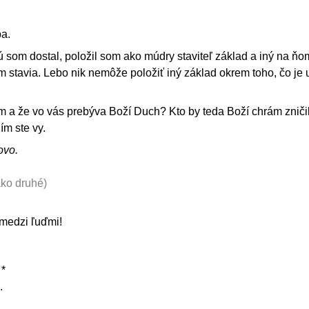
ba.
rú som dostal, položil som ako múdry staviteľ základ a iný na ňo
m stavia. Lebo nik nemôže položiť iný základ okrem toho, čo je 
m a že vo vás prebýva Boží Duch? Kto by teda Boží chrám zničil
ím ste vy.
ovo.
 ako druhé)
 medzi ľuďmi!
 *
.