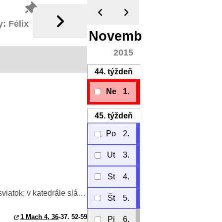
: Félix
November
2015
44.
týždeň
Ne
1.
45.
týždeň
Po
2.
Ut
3.
St
4.
; v katedrále slávnosť)
Št
5.
1 Mach 4, 36
-37. 52-59
Pi
6.