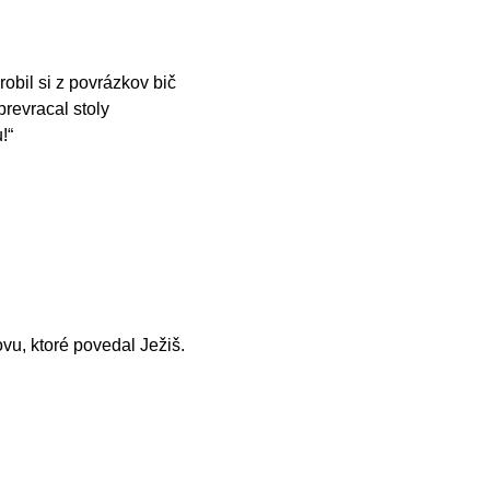
obil si z povrázkov bič
revracal stoly
!“
ovu, ktoré povedal Ježiš.