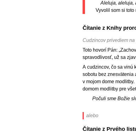
Aleluja, aleluja, 
Vyvolil som si tot
Čítanie z Knihy pror
Cudzincov privediem na 
Toto hovorí Pán: „Zachova
spravodlivosť, už sa zjav
A cudzincov, čo sa vinú 
sobotu bez znesvätenia a
v mojom dome modlitby. I
domom modlitby pre všet
Počuli sme Božie sl
alebo
Čítanie z Prvého li