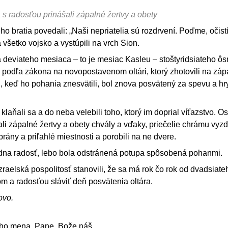
a s radosťou prinášali zápalné žertvy a obety
eho bratia povedali: „Naši nepriatelia sú rozdrvení. Poďme, oči
všetko vojsko a vystúpili na vrch Sion.
deviateho mesiaca – to je mesiac Kasleu – stoštyridsiateho ôs
tu podľa zákona na novopostavenom oltári, ktorý zhotovili na záp
ň, keď ho pohania znesvätili, bol znova posvätený za spevu a hry 
 klaňali sa a do neba velebili toho, ktorý im doprial víťazstvo. O
ali zápalné žertvy a obety chvály a vďaky, priečelie chrámu vyz
 brány a priľahlé miestnosti a porobili na ne dvere.
dna radosť, lebo bola odstránená potupa spôsobená pohanmi.
 izraelská pospolitosť stanovili, že sa má rok čo rok od dvadsia
m a radosťou sláviť deň posvätenia oltára.
ovo.
jho mena, Pane, Bože náš.