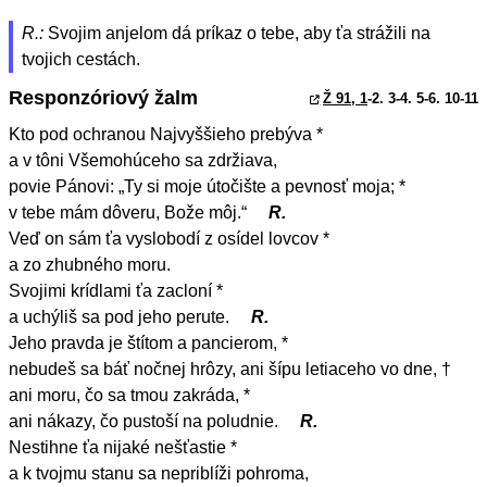
R.:
Svojim anjelom dá príkaz o tebe, aby ťa strážili na
tvojich cestách.
Responzóriový žalm
Ž 91, 1
-2. 3-4. 5-6. 10-11
Kto pod ochranou Najvyššieho prebýva *
a v tôni Všemohúceho sa zdržiava,
povie Pánovi: „Ty si moje útočište a pevnosť moja; *
v tebe mám dôveru, Bože môj.“
R.
Veď on sám ťa vyslobodí z osídel lovcov *
a zo zhubného moru.
Svojimi krídlami ťa zacloní *
a uchýliš sa pod jeho perute.
R.
Jeho pravda je štítom a pancierom, *
nebudeš sa báť nočnej hrôzy, ani šípu letiaceho vo dne, †
ani moru, čo sa tmou zakráda, *
ani nákazy, čo pustoší na poludnie.
R.
Nestihne ťa nijaké nešťastie *
a k tvojmu stanu sa nepriblíži pohroma,