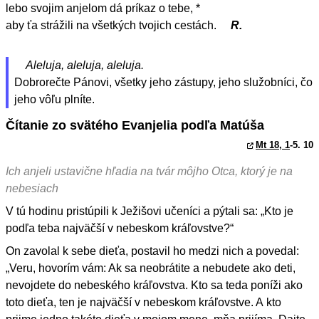
lebo svojim anjelom dá príkaz o tebe, *
aby ťa strážili na všetkých tvojich cestách.
R.
Aleluja, aleluja, aleluja.
Dobrorečte Pánovi, všetky jeho zástupy, jeho služobníci, čo
jeho vôľu plníte.
Čítanie zo svätého Evanjelia podľa Matúša
Mt 18, 1
-5. 10
Ich anjeli ustavične hľadia na tvár môjho Otca, ktorý je na
nebesiach
V tú hodinu pristúpili k Ježišovi učeníci a pýtali sa: „Kto je
podľa teba najväčší v nebeskom kráľovstve?“
On zavolal k sebe dieťa, postavil ho medzi nich a povedal:
„Veru, hovorím vám: Ak sa neobrátite a nebudete ako deti,
nevojdete do nebeského kráľovstva. Kto sa teda poníži ako
toto dieťa, ten je najväčší v nebeskom kráľovstve. A kto