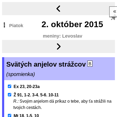
2.
október 2015
Piatok
meniny: Levoslav
Svätých anjelov strážcov
B
(spomienka)
Ex 23, 20-23a
Ž 91, 1-2. 3-4. 5-6. 10-11
R.:
Svojim anjelom dá príkaz o tebe, aby ťa strážili na
tvojich cestách.
Mt 18, 1-5. 10