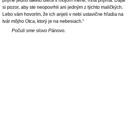
prijme jedno takéto dieťa v mojom mene, mňa prijíma. Dajte
si pozor, aby ste neopovrhli ani jedným z týchto maličkých.
Lebo vám hovorím, že ich anjeli v nebi ustavične hľadia na
tvár môjho Otca, ktorý je na nebesiach.“
Počuli sme slovo Pánovo.