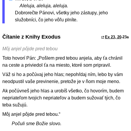
Aleluja, aleluja, aleluja.
Dobrorečte Pánovi, všetky jeho zástupy, jeho
služobníci, čo jeho vôľu plníte.
Čítanie z Knihy Exodus
Ex 23, 20
-23a
Môj anjel pôjde pred tebou
Toto hovorí Pán: „Pošlem pred tebou anjela, aby ťa chránil
na ceste a priviedol ťa na miesto, ktoré som pripravil.
Váž si ho a počúvaj jeho hlas; nepohŕdaj ním, lebo by vám
neodpustil vaše previnenie, pretože je v ňom moje meno.
Ak počúvneš jeho hlas a urobíš všetko, čo hovorím, budem
nepriateľom tvojich nepriateľov a budem sužovať tých, čo
teba sužujú.
Môj anjel pôjde pred tebou.“
Počuli sme Božie slovo.