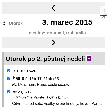
3.
marec 2015
Utorok
meniny: Bohumil, Bohumila
Utorok po 2. pôstnej nedeli
F
Iz 1, 10. 16-20
Ž 50, 8-9. 16b-17. 21ab+23
R.:
Ukáž nám, Pane, cestu spásy.
Mt 23, 1-12
Sláva ti a chvála, Ježišu Kriste.
Odvrhnite od seba všetky svoje hriechy, hovorí Pán; a