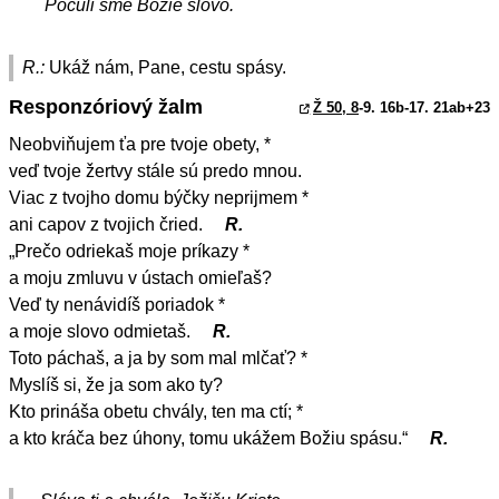
Počuli sme Božie slovo.
R.:
Ukáž nám, Pane, cestu spásy.
Responzóriový žalm
Ž 50, 8
-9. 16b-17. 21ab+23
Neobviňujem ťa pre tvoje obety, *
veď tvoje žertvy stále sú predo mnou.
Viac z tvojho domu býčky neprijmem *
ani capov z tvojich čried.
R.
„Prečo odriekaš moje príkazy *
a moju zmluvu v ústach omieľaš?
Veď ty nenávidíš poriadok *
a moje slovo odmietaš.
R.
Toto páchaš, a ja by som mal mlčať? *
Myslíš si, že ja som ako ty?
Kto prináša obetu chvály, ten ma ctí; *
a kto kráča bez úhony, tomu ukážem Božiu spásu.“
R.