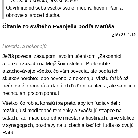
Sláva ti a chvála, Ježišu Kriste.
Odvrhnite od seba všetky svoje hriechy, hovorí Pán; a
obnovte si srdce i ducha.
Čítanie zo svätého Evanjelia podľa Matúša
Mt 23, 1
-12
Hovoria, a nekonajú
Ježiš povedal zástupom i svojim učeníkom: „Zákonníci
a farizeji zasadli na Mojžišovu stolicu. Preto robte
a zachovávajte všetko, čo vám povedia, ale podľa ich
skutkov nerobte: lebo hovoria, a nekonajú. Viažu ťažké až
neúnosné bremená a kladú ich ľuďom na plecia, ale sami ich
nechcú ani prstom pohnúť.
Všetko, čo robia, konajú iba preto, aby ich ľudia videli:
rozširujú si modlitebné remienky a zväčšujú strapce na
šatách, radi majú popredné miesta na hostinách, prvé stolice
v synagógach, pozdravy na uliciach a keď ich ľudia oslovujú
Rabbi.