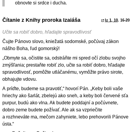
obnovte si srdce i ducha.
Čítanie z Knihy proroka Izaiáša
Iz 1, 10
. 16-20
Učte sa robiť dobro, hľadajte spravodlivosť
Čujte Pánovo slovo, kniežatá sodomské, počúvaj zákon
nášho Boha, ľud gomorský!
„Obmyte sa, očistite sa, odstráňte mi spred očí zlobu svojho
zmýšľania; prestaňte robiť zlo, učte sa robiť dobro, hľadajte
spravodlivosť, pomôžte utláčanému, vymôžte právo sirote,
obhajujte vdovu.
A príďte, budeme sa pravotiť,“ hovorí Pán. „Keby boli vaše
hriechy ako šarlát, zbelejú ako sneh, a keby boli červené sťa
purpur, budú ako vlna. Ak budete poddajní a počúvnete,
dobro zeme budete požívať. Ale ak sa vzpriečite
a rozhneváte ma, mečom zahyniete, lebo prehovorili Pánove
ústa.“