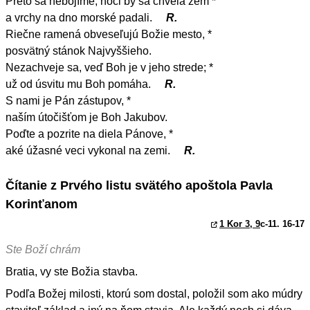
Preto sa nebojíme, hoci by sa chvela zem *
a vrchy na dno morské padali.
R.
Riečne ramená obveseľujú Božie mesto, *
posvätný stánok Najvyššieho.
Nezachveje sa, veď Boh je v jeho strede; *
už od úsvitu mu Boh pomáha.
R.
S nami je Pán zástupov, *
naším útočišťom je Boh Jakubov.
Poďte a pozrite na diela Pánove, *
aké úžasné veci vykonal na zemi.
R.
Čítanie z Prvého listu svätého apoštola Pavla
Korinťanom
1 Kor 3, 9
c-11. 16-17
Ste Boží chrám
Bratia, vy ste Božia stavba.
Podľa Božej milosti, ktorú som dostal, položil som ako múdry