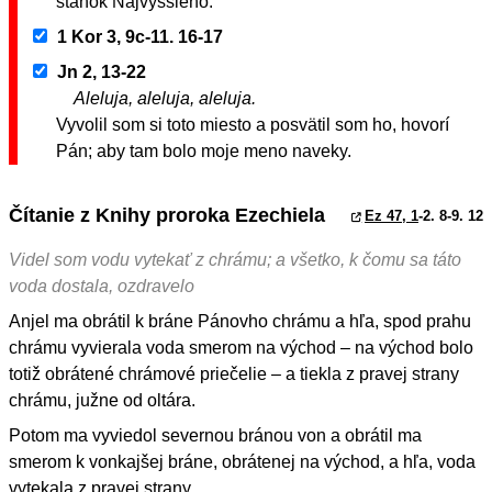
stánok Najvyššieho.
1 Kor 3, 9c-11. 16-17
Jn 2, 13-22
Aleluja, aleluja, aleluja.
Vyvolil som si toto miesto a posvätil som ho, hovorí
Pán; aby tam bolo moje meno naveky.
Čítanie z Knihy proroka Ezechiela
Ez 47, 1
-2. 8-9. 12
Videl som vodu vytekať z chrámu; a všetko, k čomu sa táto
voda dostala, ozdravelo
Anjel ma obrátil k bráne Pánovho chrámu a hľa, spod prahu
chrámu vyvierala voda smerom na východ – na východ bolo
totiž obrátené chrámové priečelie – a tiekla z pravej strany
chrámu, južne od oltára.
Potom ma vyviedol severnou bránou von a obrátil ma
smerom k vonkajšej bráne, obrátenej na východ, a hľa, voda
vytekala z pravej strany.