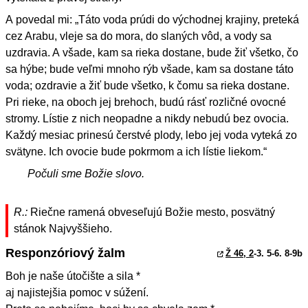
A povedal mi: „Táto voda prúdi do východnej krajiny, preteká
cez Arabu, vleje sa do mora, do slaných vôd, a vody sa
uzdravia. A všade, kam sa rieka dostane, bude žiť všetko, čo
sa hýbe; bude veľmi mnoho rýb všade, kam sa dostane táto
voda; ozdravie a žiť bude všetko, k čomu sa rieka dostane.
Pri rieke, na oboch jej brehoch, budú rásť rozličné ovocné
stromy. Lístie z nich neopadne a nikdy nebudú bez ovocia.
Každý mesiac prinesú čerstvé plody, lebo jej voda vyteká zo
svätyne. Ich ovocie bude pokrmom a ich lístie liekom.“
Počuli sme Božie slovo.
R.:
Riečne ramená obveseľujú Božie mesto, posvätný
stánok Najvyššieho.
Responzóriový žalm
Ž 46, 2
-3. 5-6. 8-9b
Boh je naše útočište a sila *
aj najistejšia pomoc v súžení.