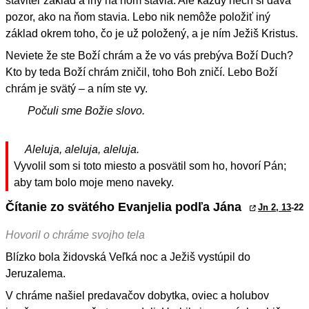
staviteľ základ a iný na ňom stavia. Ale každý nech si dáva
pozor, ako na ňom stavia. Lebo nik nemôže položiť iný
základ okrem toho, čo je už položený, a je ním Ježiš Kristus.
Neviete že ste Boží chrám a že vo vás prebýva Boží Duch?
Kto by teda Boží chrám zničil, toho Boh zničí. Lebo Boží
chrám je svätý – a ním ste vy.
Počuli sme Božie slovo.
Aleluja, aleluja, aleluja.
Vyvolil som si toto miesto a posvätil som ho, hovorí Pán;
aby tam bolo moje meno naveky.
Čítanie zo svätého Evanjelia podľa Jána
Jn 2, 13
-22
Hovoril o chráme svojho tela
Blízko bola židovská Veľká noc a Ježiš vystúpil do
Jeruzalema.
V chráme našiel predavačov dobytka, oviec a holubov