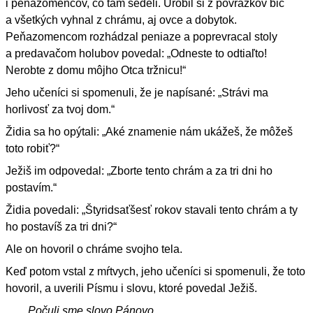
i peňazomencov, čo tam sedeli. Urobil si z povrázkov bič
a všetkých vyhnal z chrámu, aj ovce a dobytok.
Peňazomencom rozhádzal peniaze a poprevracal stoly
a predavačom holubov povedal: „Odneste to odtiaľto!
Nerobte z domu môjho Otca tržnicu!“
Jeho učeníci si spomenuli, že je napísané: „Strávi ma
horlivosť za tvoj dom.“
Židia sa ho opýtali: „Aké znamenie nám ukážeš, že môžeš
toto robiť?“
Ježiš im odpovedal: „Zborte tento chrám a za tri dni ho
postavím.“
Židia povedali: „Štyridsaťšesť rokov stavali tento chrám a ty
ho postavíš za tri dni?“
Ale on hovoril o chráme svojho tela.
Keď potom vstal z mŕtvych, jeho učeníci si spomenuli, že toto
hovoril, a uverili Písmu i slovu, ktoré povedal Ježiš.
Počuli sme slovo Pánovo.