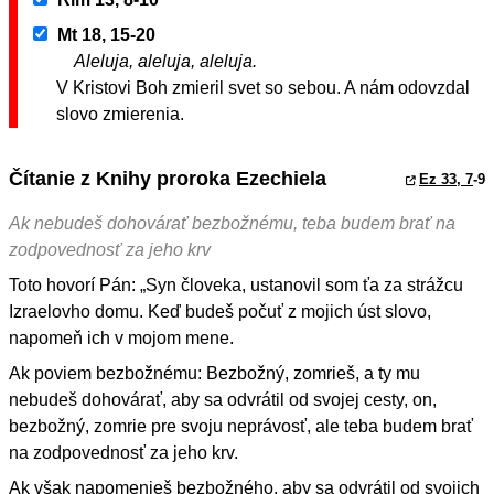
Mt 18, 15-20
Aleluja, aleluja, aleluja.
V Kristovi Boh zmieril svet so sebou. A nám odovzdal
slovo zmierenia.
Čítanie z Knihy proroka Ezechiela
Ez 33, 7
-9
Ak nebudeš dohovárať bezbožnému, teba budem brať na
zodpovednosť za jeho krv
Toto hovorí Pán: „Syn človeka, ustanovil som ťa za strážcu
Izraelovho domu. Keď budeš počuť z mojich úst slovo,
napomeň ich v mojom mene.
Ak poviem bezbožnému: Bezbožný, zomrieš, a ty mu
nebudeš dohovárať, aby sa odvrátil od svojej cesty, on,
bezbožný, zomrie pre svoju neprávosť, ale teba budem brať
na zodpovednosť za jeho krv.
Ak však napomenieš bezbožného, aby sa odvrátil od svojich