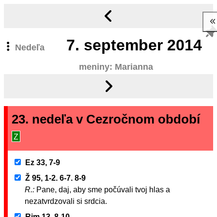
7.
september 2014
Nedeľa
meniny: Marianna
23. nedeľa v Cezročnom období
Z
Ez 33, 7-9
Ž 95, 1-2. 6-7. 8-9
R.:
Pane, daj, aby sme počúvali tvoj hlas a
nezatvrdzovali si srdcia.
Rim 13, 8-10