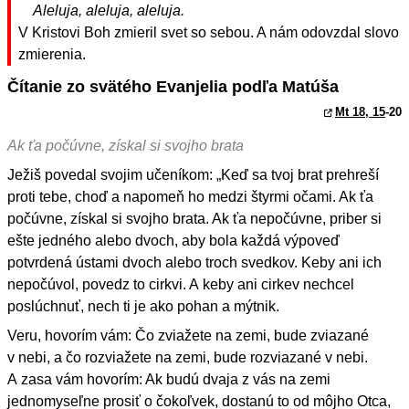
Aleluja, aleluja, aleluja.
V Kristovi Boh zmieril svet so sebou. A nám odovzdal slovo
zmierenia.
Čítanie zo svätého Evanjelia podľa Matúša
Mt 18, 15
-20
Ak ťa počúvne, získal si svojho brata
Ježiš povedal svojim učeníkom: „Keď sa tvoj brat prehreší
proti tebe, choď a napomeň ho medzi štyrmi očami. Ak ťa
počúvne, získal si svojho brata. Ak ťa nepočúvne, priber si
ešte jedného alebo dvoch, aby bola každá výpoveď
potvrdená ústami dvoch alebo troch svedkov. Keby ani ich
nepočúvol, povedz to cirkvi. A keby ani cirkev nechcel
poslúchnuť, nech ti je ako pohan a mýtnik.
Veru, hovorím vám: Čo zviažete na zemi, bude zviazané
v nebi, a čo rozviažete na zemi, bude rozviazané v nebi.
A zasa vám hovorím: Ak budú dvaja z vás na zemi
jednomyseľne prosiť o čokoľvek, dostanú to od môjho Otca,