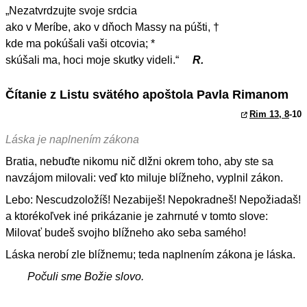
„Nezatvrdzujte svoje srdcia
ako v Meríbe, ako v dňoch Massy na púšti, †
kde ma pokúšali vaši otcovia; *
skúšali ma, hoci moje skutky videli.“
R.
Čítanie z Listu svätého apoštola Pavla Rimanom
Rim 13, 8
-10
Láska je naplnením zákona
Bratia, nebuďte nikomu nič dlžni okrem toho, aby ste sa
navzájom milovali: veď kto miluje blížneho, vyplnil zákon.
Lebo: Nescudzoložíš! Nezabiješ! Nepokradneš! Nepožiadaš!
a ktorékoľvek iné prikázanie je zahrnuté v tomto slove:
Milovať budeš svojho blížneho ako seba samého!
Láska nerobí zle blížnemu; teda naplnením zákona je láska.
Počuli sme Božie slovo.