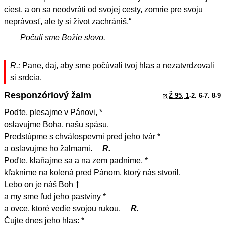
ciest, a on sa neodvráti od svojej cesty, zomrie pre svoju
neprávosť, ale ty si život zachrániš.“
Počuli sme Božie slovo.
R.:
Pane, daj, aby sme počúvali tvoj hlas a nezatvrdzovali
si srdcia.
Responzóriový žalm
Ž 95, 1
-2. 6-7. 8-9
Poďte, plesajme v Pánovi, *
oslavujme Boha, našu spásu.
Predstúpme s chválospevmi pred jeho tvár *
a oslavujme ho žalmami.
R.
Poďte, klaňajme sa a na zem padnime, *
kľaknime na kolená pred Pánom, ktorý nás stvoril.
Lebo on je náš Boh †
a my sme ľud jeho pastviny *
a ovce, ktoré vedie svojou rukou.
R.
Čujte dnes jeho hlas: *