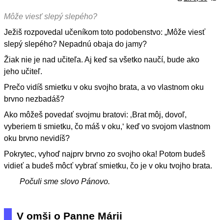
Môže viesť slepý slepého?
Ježiš rozpovedal učeníkom toto podobenstvo: „Môže viesť
slepý slepého? Nepadnú obaja do jamy?
Žiak nie je nad učiteľa. Aj keď sa všetko naučí, bude ako
jeho učiteľ.
Prečo vidíš smietku v oku svojho brata, a vo vlastnom oku
brvno nezbadáš?
Ako môžeš povedať svojmu bratovi: ‚Brat môj, dovoľ,
vyberiem ti smietku, čo máš v oku,‘ keď vo svojom vlastnom
oku brvno nevidíš?
Pokrytec, vyhoď najprv brvno zo svojho oka! Potom budeš
vidieť a budeš môcť vybrať smietku, čo je v oku tvojho brata.
Počuli sme slovo Pánovo.
V omši o Panne Márii