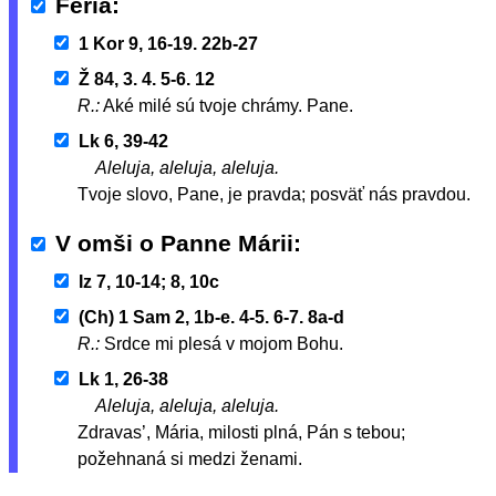
Féria
1 Kor 9, 16-19. 22b-27
Ž 84, 3. 4. 5-6. 12
R.:
Aké milé sú tvoje chrámy. Pane.
Lk 6, 39-42
Aleluja, aleluja, aleluja.
Tvoje slovo, Pane, je pravda; posväť nás pravdou.
V omši o Panne Márii
Iz 7, 10-14; 8, 10c
(Ch) 1 Sam 2, 1b-e. 4-5. 6-7. 8a-d
R.:
Srdce mi plesá v mojom Bohu.
Lk 1, 26-38
Aleluja, aleluja, aleluja.
Zdravas’, Mária, milosti plná, Pán s tebou;
požehnaná si medzi ženami.