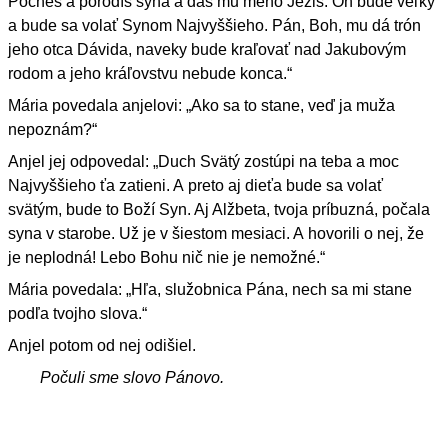
Počneš a porodíš syna a dáš mu meno Ježiš. On bude veľký
a bude sa volať Synom Najvyššieho. Pán, Boh, mu dá trón
jeho otca Dávida, naveky bude kraľovať nad Jakubovým
rodom a jeho kráľovstvu nebude konca.“
Mária povedala anjelovi: „Ako sa to stane, veď ja muža
nepoznám?“
Anjel jej odpovedal: „Duch Svätý zostúpi na teba a moc
Najvyššieho ťa zatieni. A preto aj dieťa bude sa volať
svätým, bude to Boží Syn. Aj Alžbeta, tvoja príbuzná, počala
syna v starobe. Už je v šiestom mesiaci. A hovorili o nej, že
je neplodná! Lebo Bohu nič nie je nemožné.“
Mária povedala: „Hľa, služobnica Pána, nech sa mi stane
podľa tvojho slova.“
Anjel potom od nej odišiel.
Počuli sme slovo Pánovo.