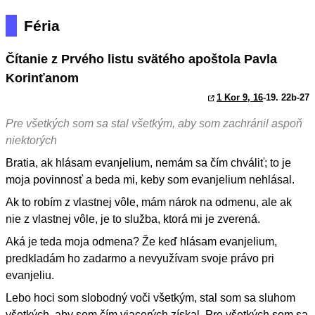
Féria
Čítanie z Prvého listu svätého apoštola Pavla
Korinťanom
1 Kor 9, 16
-19. 22b-27
Pre všetkých som sa stal všetkým, aby som zachránil aspoň
niektorých
Bratia, ak hlásam evanjelium, nemám sa čím chváliť; to je
moja povinnosť a beda mi, keby som evanjelium nehlásal.
Ak to robím z vlastnej vôle, mám nárok na odmenu, ale ak
nie z vlastnej vôle, je to služba, ktorá mi je zverená.
Aká je teda moja odmena? Že keď hlásam evanjelium,
predkladám ho zadarmo a nevyužívam svoje právo pri
evanjeliu.
Lebo hoci som slobodný voči všetkým, stal som sa sluhom
všetkých, aby som čím viacerých získal. Pre všetkých som sa