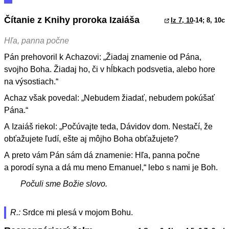
Čítanie z Knihy proroka Izaiáša
Iz 7, 10
-14; 8, 10c
Hľa, panna počne
Pán prehovoril k Achazovi: „Žiadaj znamenie od Pána,
svojho Boha. Žiadaj ho, či v hĺbkach podsvetia, alebo hore
na výsostiach.“
Achaz však povedal: „Nebudem žiadať, nebudem pokúšať
Pána.“
A Izaiáš riekol: „Počúvajte teda, Dávidov dom. Nestačí, že
obťažujete ľudí, ešte aj môjho Boha obťažujete?
A preto vám Pán sám dá znamenie: Hľa, panna počne
a porodí syna a dá mu meno Emanuel,“ lebo s nami je Boh.
Počuli sme Božie slovo.
R.:
Srdce mi plesá v mojom Bohu.