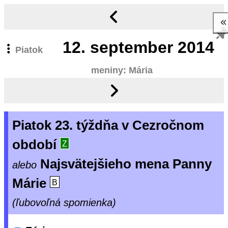
12.
september 2014
Piatok
meniny: Mária
Piatok 23. týždňa v Cezročnom
období
Z
Najsvätejšieho mena Panny
alebo
Márie
B
(ľubovoľná spomienka)