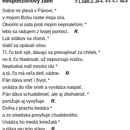
Responzóriový žalm
1 Sam 2, 1
b-e. 4-5. 6-7. 8a-d
Srdce mi plesá v Pánovi, *
v mojom Bohu rastie moja sila.
Otvorím si ústa proti mojim nepriateľom, *
lebo sa radujem z tvojej pomoci.
R.
Luk silákov sa zlomil, *
slabí sa opásali silou.
Tí, čo boli sýti, dávajú sa prenajímať za chlieb, *
no tí, čo hladovali, už nepoznajú núdzu.
Neplodná rodí mnoho ráz *
a tá, čo má veľa detí, vädne.
R.
Pán dáva smrť i život, *
uvádza do ríše smrti a vyvádza naspäť.
Pán dáva schudobnieť, ale aj zbohatnúť, *
ponižuje aj vyvyšuje.
R.
Dvíha z prachu bedára *
a zo smetiska povyšuje chudobného.
Usádza ho medzi kniežatá *
a dáva mu trón slávy.
R.