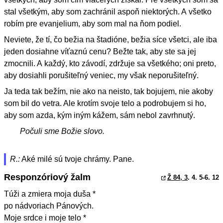
stal všetkým, aby som zachránil aspoň niektorých. A všetko
robím pre evanjelium, aby som mal na ňom podiel.
Neviete, že tí, čo bežia na štadióne, bežia síce všetci, ale iba
jeden dosiahne víťaznú cenu? Bežte tak, aby ste sa jej
zmocnili. A každý, kto závodí, zdržuje sa všetkého; oni preto,
aby dosiahli porušiteľný veniec, my však neporušiteľný.
Ja teda tak bežím, nie ako na neisto, tak bojujem, nie akoby
som bil do vetra. Ale krotím svoje telo a podrobujem si ho,
aby som azda, kým iným kážem, sám nebol zavrhnutý.
Počuli sme Božie slovo.
R.:
Aké milé sú tvoje chrámy. Pane.
Responzóriový žalm
Ž 84, 3
. 4. 5-6. 12
Túži a zmiera moja duša *
po nádvoriach Pánových.
Moje srdce i moje telo *