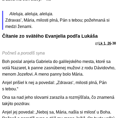
Aleluja, aleluja, aleluja.
Zdravas’, Mária, milosti plná, Pán s tebou; požehnaná si
medzi ženami.
Čítanie zo svätého Evanjelia podľa Lukáša
Lk 1, 26
-38
Počneš a porodíš syna
Boh poslal anjela Gabriela do galilejského mesta, ktoré sa
volá Nazaret, k panne zasnúbenej mužovi z rodu Dávidovho,
menom Jozefovi. A meno panny bolo Mária.
Anjel prišiel k nej a povedal: „Zdravas‘, milosti plná, Pán
s tebou.“
Ona sa nad jeho slovami zarazila a rozmýšľala, čo znamená
takýto pozdrav.
Anjel jej povedal: „Neboj sa, Mária, našla si milosť u Boha.