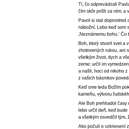
Tí, čo odprevádzali Pavla
čím skôr prišli za ním; a vr
Pavol si stal doprostred
nábožní. Lebo keď som sa
‚Neznámemu bohu.‘ Čo ted
Boh, ktorý stvoril svet 
zhotovených rukou, ani 
všetkým život, dych a vš
zeme; určil im vymedzený
a našli, hoci od nikoho z
z vašich básnikov poveda
Keď sme teda Božím poko
kameňu, výtvoru ľudské
Ale Boh prehliadol časy 
lebo určil deň, keď bude
a všetkým osvedčil tým, ž
Ako počuli o vzkriesení z