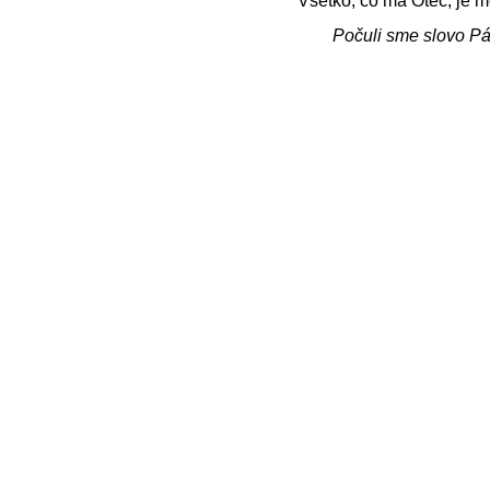
Všetko, čo má Otec, je m
Počuli sme slovo P