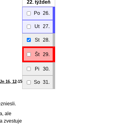
22.
týždeň
Po
26.
Ut
27.
St
28.
Št
29.
Pi
30.
Jn 16, 12
-15
So
31.
zniesli.
a, ale
a zvestuje