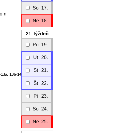
So
17.
nom
Ne
18.
21.
týždeň
Po
19.
Ut
20.
St
21.
1-13a. 13b-14
Št
22.
Pi
23.
So
24.
Ne
25.