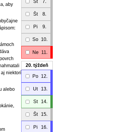
St
7.
ja, aby
Št
8.
eobyčajne
Pi
9.
nápisom:
So
10.
hrámoch
 dáva
Ne
11.
 povrch
20.
týždeň
 nahmatali
aj niektorí
Po
12.
Ut
13.
u alebo
St
14.
okánie,
Št
15.
Pi
16.
tom