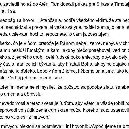
, zaviedli ho až do Atén. Tam dostali príkaz pre Silasa a Timote
átili sa.
 areopágu a hovoril: „Aténčania, podľa všetkého vidím, že ste n
 prechádzal a prezeral si vaše svätyne, našiel som aj oltár s 
a uctievate, hoci to nepoznáte, to vám ja zvestujem.
a všetko, čo je v ňom, pretože je Pánom neba i zeme, nebýva v c
sa mu neslúži ľudskými rukami, akoby niečo potreboval, veď on
etko a z jedného urobil celé ľudské pokolenie, aby obývalo celý
 čas a hranice ich bývania, aby hľadali Boha, ak by ho dajako
 nás nie je ďaleko. Lebo v ňom žijeme, hýbeme sa a sme, ako to 
li: ‚Veď aj jeho pokolenie sme.‘
lením, nemáme si myslieť, že božstvo sa podobá zlatu, striebr
ho umenia a dômyslu.
nevedomosti a teraz zvestuje ľuďom, aby všetci a všade robili p
 spravodlivo súdiť zemekruh skrze muža, ktorého na to ustanovil
e ho vzkriesil z mŕtvych.“
 mŕtvych, niektorí sa posmievali, iní hovorili: „Vypočujeme ťa o 