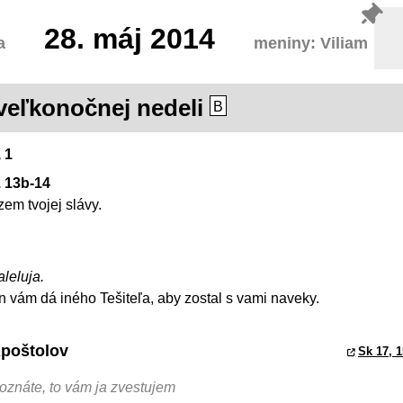
28.
máj 2014
a
meniny: Viliam
 veľkonočnej nedeli
B
, 1
. 13b-14
zem tvojej slávy.
aleluja.
 vám dá iného Tešiteľa, aby zostal s vami naveky.
Apoštolov
Sk 17, 1
poznáte, to vám ja zvestujem