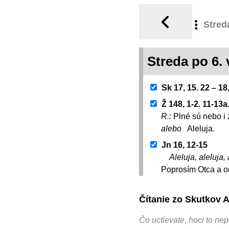
Stred
Streda po 6.
Sk 17, 15. 22 – 18
Ž 148, 1-2. 11-13a
R.:
Plné sú nebo i 
alebo
Aleluja.
Jn 16, 12-15
Aleluja, aleluja, 
Poprosím Otca a on
Čítanie zo Skutkov 
Čo uctievate, hoci to ne