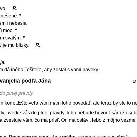
ovo.
R.
znešené. *
em i nebesia
ú moc. †
im svätým, *
ý je mu blízky.
R.
ja.
 dá iného Tešiteľa, aby zostal s vami naveky.
vanjelia podľa Jána
do plnej pravdy
níkom: „Ešte veľa vám mám toho povedať, ale teraz by ste to ne
y, uvedie vás do plnej pravdy, lebo nebude hovoriť sám zo seb
 a zvestuje vám, čo má prísť. On ma oslávi, lebo z môjho vezme 