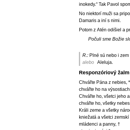
inokedy.“ Tak Pavol spom
No niektorí muži sa prip
Damaris a iní s nimi.
Potom z Atén odišiel a pr
Počuli sme Božie sl
R.:
Plné sú nebo i zem t
alebo
Aleluja.
Responzóriový žalm
Chváľte Pána z nebies, *
chváľte ho na výsostiach
Chváľte ho, všetci jeho an
chváľte ho, všetky nebe
Králi zeme a všetky národ
kniežatá a všetci zemskí
mládenci a panny, †