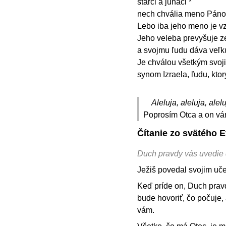
starci a junáci *
nech chvália meno Pán
Lebo iba jeho meno je v
Jeho veleba prevyšuje z
a svojmu ľudu dáva veľk
Je chválou všetkým svoj
synom Izraela, ľudu, ktor
Aleluja, aleluja, alelu
Poprosím Otca a on vám
Čítanie zo svätého E
Duch pravdy vás uvedie 
Ježiš povedal svojim uče
Keď príde on, Duch pravd
bude hovoriť, čo počuje,
vám.