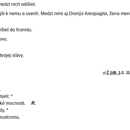
edzi nich odišiel.
ojili k nemu a uverili. Medzi nimi aj Dionýz Areopagita, žena me
išiel do Korintu.
ovo.
vojej slávy.
Ž 148, 1
-2. 1
.
jeli; *
ské mocnosti.
R.
y, *
 sudcovia,