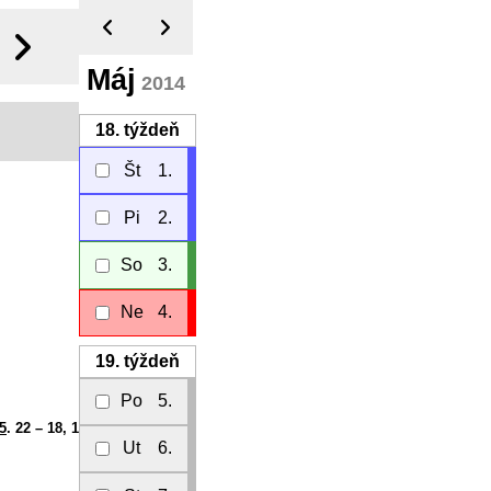
Máj
2014
18.
týždeň
Št
1.
Pi
2.
So
3.
Ne
4.
19.
týždeň
Po
5.
5
. 22 – 18, 1
Ut
6.