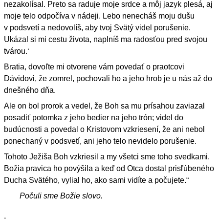
nezakolísal. Preto sa raduje moje srdce a môj jazyk plesá, aj
moje telo odpočíva v nádeji. Lebo nenecháš moju dušu
v podsvetí a nedovolíš, aby tvoj Svätý videl porušenie.
Ukázal si mi cestu života, naplníš ma radosťou pred svojou
tvárou.‘
Bratia, dovoľte mi otvorene vám povedať o praotcovi
Dávidovi, že zomrel, pochovali ho a jeho hrob je u nás až do
dnešného dňa.
Ale on bol prorok a vedel, že Boh sa mu prísahou zaviazal
posadiť potomka z jeho bedier na jeho trón; videl do
budúcnosti a povedal o Kristovom vzkriesení, že ani nebol
ponechaný v podsvetí, ani jeho telo nevidelo porušenie.
Tohoto Ježiša Boh vzkriesil a my všetci sme toho svedkami.
Božia pravica ho povýšila a keď od Otca dostal prisľúbeného
Ducha Svätého, vylial ho, ako sami vidíte a počujete.“
Počuli sme Božie slovo.