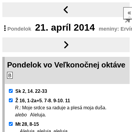
21.
apríl 2014
Pondelok
meniny: Erví
Pondelok vo Veľkonočnej oktáve
B
Sk 2, 14. 22-33
Ž 16, 1-2a+5. 7-8. 9-10. 11
R.:
Moje srdce sa raduje a plesá moja duša.
alebo
Aleluja.
Mt 28, 8-15
Aleluja, aleluja, aleluja.