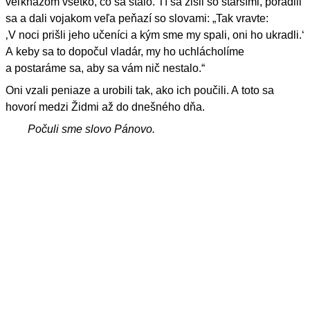
veľkňazom všetko, čo sa stalo. Tí sa zišli so staršími, poradili
sa a dali vojakom veľa peňazí so slovami: „Tak vravte:
‚V noci prišli jeho učeníci a kým sme my spali, oni ho ukradli.‘
A keby sa to dopočul vladár, my ho uchlácholíme
a postaráme sa, aby sa vám nič nestalo.“
Oni vzali peniaze a urobili tak, ako ich poučili. A toto sa
hovorí medzi Židmi až do dnešného dňa.
Počuli sme slovo Pánovo.