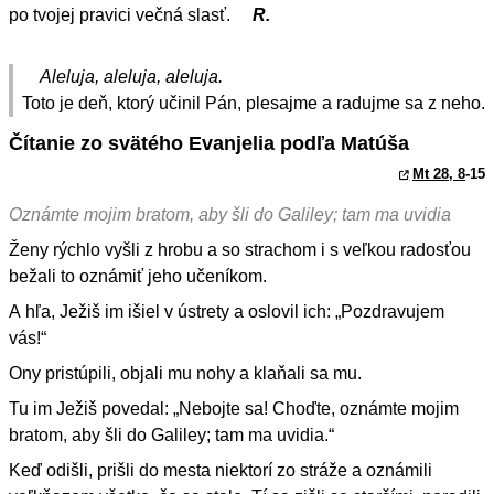
po tvojej pravici večná slasť.
R.
Aleluja, aleluja, aleluja.
Toto je deň, ktorý učinil Pán, plesajme a radujme sa z neho.
Čítanie zo svätého Evanjelia podľa Matúša
Mt 28, 8
-15
Oznámte mojim bratom, aby šli do Galiley; tam ma uvidia
Ženy rýchlo vyšli z hrobu a so strachom i s veľkou radosťou
bežali to oznámiť jeho učeníkom.
A hľa, Ježiš im išiel v ústrety a oslovil ich: „Pozdravujem
vás!“
Ony pristúpili, objali mu nohy a klaňali sa mu.
Tu im Ježiš povedal: „Nebojte sa! Choďte, oznámte mojim
bratom, aby šli do Galiley; tam ma uvidia.“
Keď odišli, prišli do mesta niektorí zo stráže a oznámili