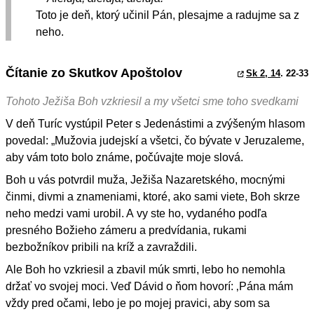
Toto je deň, ktorý učinil Pán, plesajme a radujme sa z
neho.
Čítanie zo Skutkov Apoštolov
Sk 2, 14
. 22-33
Tohoto Ježiša Boh vzkriesil a my všetci sme toho svedkami
V deň Turíc vystúpil Peter s Jedenástimi a zvýšeným hlasom
povedal: „Mužovia judejskí a všetci, čo bývate v Jeruzaleme,
aby vám toto bolo známe, počúvajte moje slová.
Boh u vás potvrdil muža, Ježiša Nazaretského, mocnými
činmi, divmi a znameniami, ktoré, ako sami viete, Boh skrze
neho medzi vami urobil. A vy ste ho, vydaného podľa
presného Božieho zámeru a predvídania, rukami
bezbožníkov pribili na kríž a zavraždili.
Ale Boh ho vzkriesil a zbavil múk smrti, lebo ho nemohla
držať vo svojej moci. Veď Dávid o ňom hovorí: ‚Pána mám
vždy pred očami, lebo je po mojej pravici, aby som sa