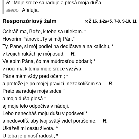
R.:
Moje srdce sa raduje a plesá moja duša.
alebo
Aleluja.
Responzóriový žalm
Ž 16, 1
-2a+5. 7-8. 9-10. 11
Ochráň ma, Bože, k tebe sa utiekam. *
Hovorím Pánovi: „Ty si môj Pán.“
Ty, Pane, si môj podiel na dedičstve a na kalichu, *
v tvojich rukách je môj osud.
R.
Velebím Pána, čo ma múdrosťou obdaril; *
v noci ma k tomu moje srdce vyzýva.
Pána mám vždy pred očami; *
a pretože je po mojej pravici, nezakolíšem sa.
R.
Preto sa raduje moje srdce †
a moja duša plesá *
aj moje telo odpočíva v nádeji.
Lebo nenecháš moju dušu v podsvetí *
a nedovolíš, aby tvoj svätý videl porušenie.
R.
Ukážeš mi cestu života. †
U teba je plnosť radosti, *