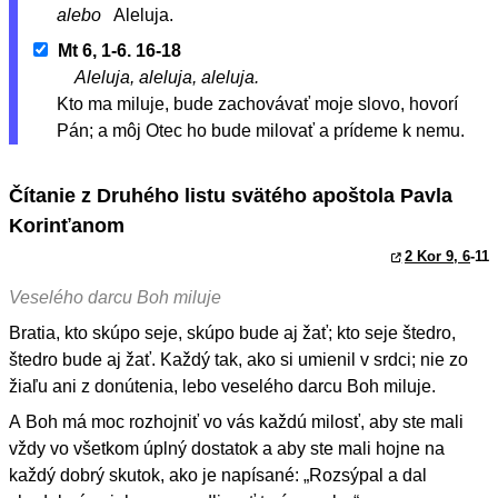
alebo
Aleluja.
Mt 6, 1-6. 16-18
Aleluja, aleluja, aleluja.
Kto ma miluje, bude zachovávať moje slovo, hovorí
Pán; a môj Otec ho bude milovať a prídeme k nemu.
Čítanie z Druhého listu svätého apoštola Pavla
Korinťanom
2 Kor 9, 6
-11
Veselého darcu Boh miluje
Bratia, kto skúpo seje, skúpo bude aj žať; kto seje štedro,
štedro bude aj žať. Každý tak, ako si umienil v srdci; nie zo
žiaľu ani z donútenia, lebo veselého darcu Boh miluje.
A Boh má moc rozhojniť vo vás každú milosť, aby ste mali
vždy vo všetkom úplný dostatok a aby ste mali hojne na
každý dobrý skutok, ako je napísané: „Rozsýpal a dal