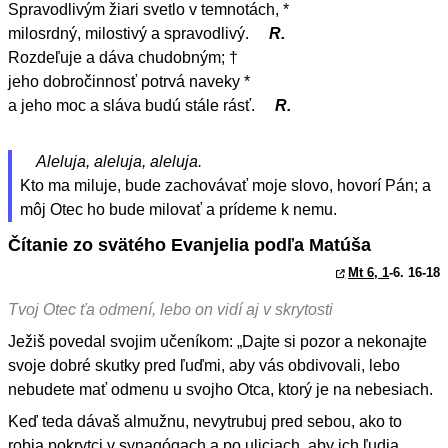
Spravodlivým žiari svetlo v temnotách, *
milosrdný, milostivý a spravodlivý.
R.
Rozdeľuje a dáva chudobným; †
jeho dobročinnosť potrvá naveky *
a jeho moc a sláva budú stále rásť.
R.
Aleluja, aleluja, aleluja.
Kto ma miluje, bude zachovávať moje slovo, hovorí Pán; a
môj Otec ho bude milovať a prídeme k nemu.
Čítanie zo svätého Evanjelia podľa Matúša
Mt 6, 1
-6. 16-18
Tvoj Otec ťa odmení, lebo on vidí aj v skrytosti
Ježiš povedal svojim učeníkom: „Dajte si pozor a nekonajte
svoje dobré skutky pred ľuďmi, aby vás obdivovali, lebo
nebudete mať odmenu u svojho Otca, ktorý je na nebesiach.
Keď teda dávaš almužnu, nevytrubuj pred sebou, ako to
robia pokrytci v synagógach a po uliciach, aby ich ľudia