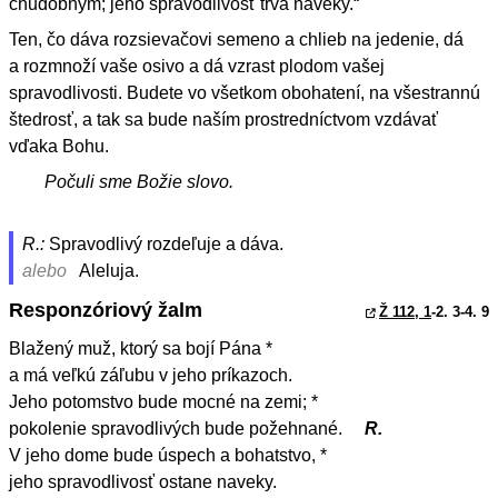
chudobným; jeho spravodlivosť trvá naveky.“
Ten, čo dáva rozsievačovi semeno a chlieb na jedenie, dá
a rozmnoží vaše osivo a dá vzrast plodom vašej
spravodlivosti. Budete vo všetkom obohatení, na všestrannú
štedrosť, a tak sa bude naším prostredníctvom vzdávať
vďaka Bohu.
Počuli sme Božie slovo.
R.:
Spravodlivý rozdeľuje a dáva.
alebo
Aleluja.
Responzóriový žalm
Ž 112, 1
-2. 3-4. 9
Blažený muž, ktorý sa bojí Pána *
a má veľkú záľubu v jeho príkazoch.
Jeho potomstvo bude mocné na zemi; *
pokolenie spravodlivých bude požehnané.
R.
V jeho dome bude úspech a bohatstvo, *
jeho spravodlivosť ostane naveky.