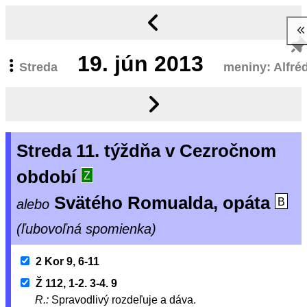
19.
jún 2013
Streda
meniny: Alfré
Streda 11. týždňa v Cezročnom
období
Z
Svätého Romualda, opáta
alebo
B
(ľubovoľná spomienka)
2 Kor 9, 6-11
Ž 112, 1-2. 3-4. 9
R.:
Spravodlivý rozdeľuje a dáva.