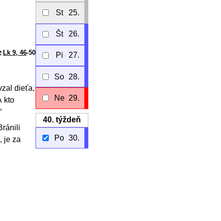
St
25.
Št
26.
Lk 9, 46
-50
Pi
27.
So
28.
zal dieťa,
Ne
29.
A kto
“
40.
týždeň
ránili
Po
30.
 je za