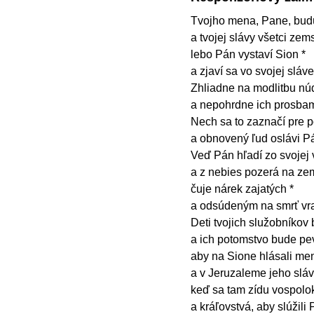
Tvojho mena, Pane, budú
a tvojej slávy všetci zems
lebo Pán vystaví Sion *
a zjaví sa vo svojej sláve
Zhliadne na modlitbu nú
a nepohrdne ich prosba
Nech sa to zaznačí pre 
a obnovený ľud oslávi P
Veď Pán hľadí zo svojej 
a z nebies pozerá na ze
čuje nárek zajatých *
a odsúdeným na smrť vr
Deti tvojich služobníkov
a ich potomstvo bude pe
aby na Sione hlásali me
a v Jeruzaleme jeho sláv
keď sa tam zídu vospolo
a kráľovstvá, aby slúžili