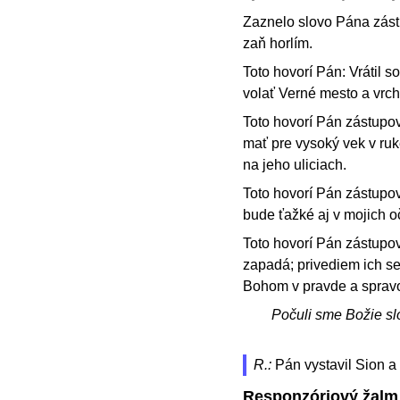
Zaznelo slovo Pána zástu
zaň horlím.
Toto hovorí Pán: Vrátil
volať Verné mesto a vrc
Toto hovorí Pán zástupov
mať pre vysoký vek v ruk
na jeho uliciach.
Toto hovorí Pán zástupov
bude ťažké aj v mojich o
Toto hovorí Pán zástupov:
zapadá; privediem ich s
Bohom v pravde a spravod
Počuli sme Božie sl
R.:
Pán vystavil Sion a 
Responzóriový žalm