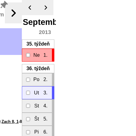
ím
September
2013
35.
týždeň
Ne
1.
36.
týždeň
Po
2.
Ut
3.
St
4.
Št
5.
Zach 8, 1
-8
Pi
6.