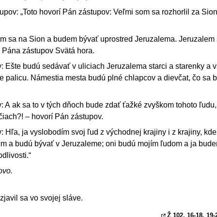
pov: „Toto hovorí Pán zástupov: Veľmi som sa rozhorlil za Sion
 som sa na Sion a budem bývať uprostred Jeruzalema. Jeruzalem
h Pána zástupov Svätá hora.
: Ešte budú sedávať v uliciach Jeruzalema starci a starenky a 
e palicu. Námestia mesta budú plné chlapcov a dievčat, čo sa 
: A ak sa to v tých dňoch bude zdať ťažké zvyškom tohoto ľudu, 
čiach?! – hovorí Pán zástupov.
 Hľa, ja vyslobodím svoj ľud z východnej krajiny i z krajiny, kde
em a budú bývať v Jeruzaleme; oni budú mojím ľudom a ja bude
livosti.“
ovo.
zjavil sa vo svojej sláve.
Ž 102, 16
-18. 19-