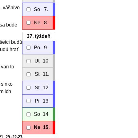
, vášnivo
So
7.
Ne
8.
 sa bude
37.
týždeň
všetci budú
Po
9.
budú hrať
Ut
10.
vari to
St
11.
 slnko
Št
12.
m ich
Pi
13.
So
14.
Ne
15.
21. 29+22-23