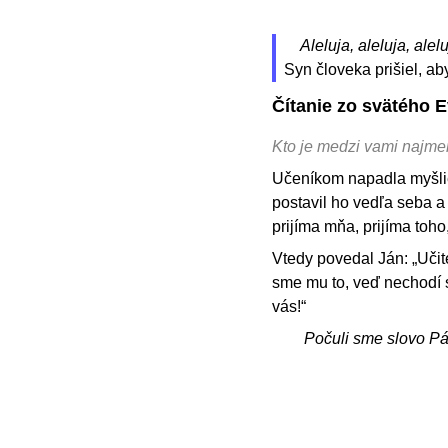
Aleluja, aleluja, alelu
Syn človeka prišiel, ab
Čítanie zo svätého 
Kto je medzi vami najmen
Učeníkom napadla myšlien
postavil ho vedľa seba a
prijíma mňa, prijíma toho
Vtedy povedal Ján: „Učit
sme mu to, veď nechodí s 
vás!“
Počuli sme slovo P