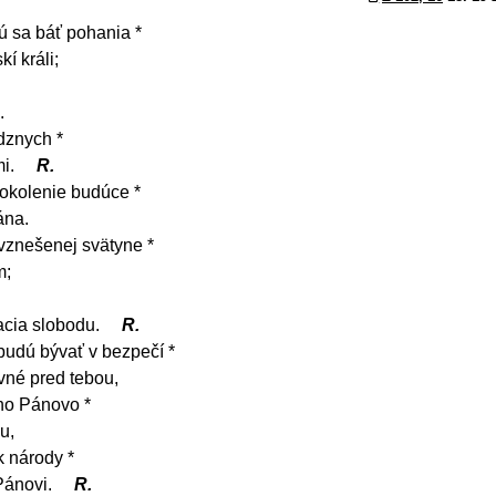
 sa báť pohania *
kí králi;
.
dznych *
mi.
R.
pokolenie budúce *
ána.
vznešenej svätyne *
m;
acia slobodu.
R.
 budú bývať v bezpečí *
vné pred tebou,
no Pánovo *
u,
k národy *
 Pánovi.
R.