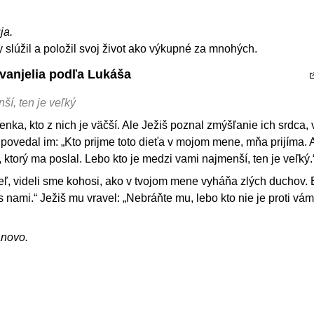
ja.
y slúžil a položil svoj život ako výkupné za mnohých.
Evanjelia podľa Lukáša
ší, ten je veľký
ka, kto z nich je väčší. Ale Ježiš poznal zmýšľanie ich srdca, v
 povedal im: „Kto prijme toto dieťa v mojom mene, mňa prijíma. 
, ktorý ma poslal. Lebo kto je medzi vami najmenší, ten je veľký.
eľ, videli sme kohosi, ako v tvojom mene vyháňa zlých duchov. B
nami.“ Ježiš mu vravel: „Nebráňte mu, lebo kto nie je proti vám,
ánovo.