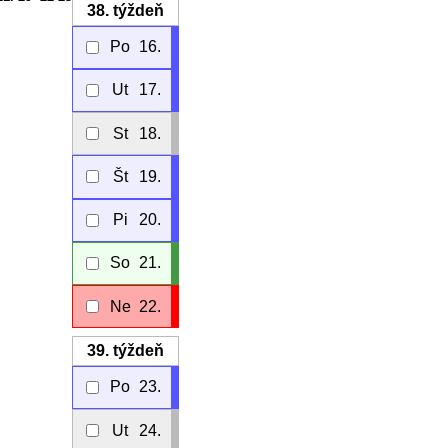
38.
týždeň
Po
16.
Ut
17.
St
18.
Št
19.
Pi
20.
So
21.
Ne
22.
39.
týždeň
Po
23.
Ut
24.