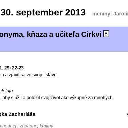
30.
september 2013
meniny: Jarol
onyma, kňaza a učiteľa Cirkvi
B
21. 29+22-23
n a zjavil sa vo svojej sláve.
aleluja.
, aby slúžil a položil svoj život ako výkupné za mnohých.
roka Zachariáša
chodnej i západnej krajiny