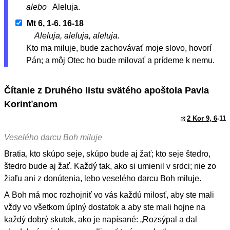
alebo
Aleluja.
Mt 6, 1-6. 16-18
Aleluja, aleluja, aleluja.
Kto ma miluje, bude zachovávať moje slovo, hovorí
Pán; a môj Otec ho bude milovať a prídeme k nemu.
Čítanie z Druhého listu svätého apoštola Pavla
Korinťanom
2 Kor 9, 6
-11
Veselého darcu Boh miluje
Bratia, kto skúpo seje, skúpo bude aj žať; kto seje štedro,
štedro bude aj žať. Každý tak, ako si umienil v srdci; nie zo
žiaľu ani z donútenia, lebo veselého darcu Boh miluje.
A Boh má moc rozhojniť vo vás každú milosť, aby ste mali
vždy vo všetkom úplný dostatok a aby ste mali hojne na
každý dobrý skutok, ako je napísané: „Rozsýpal a dal