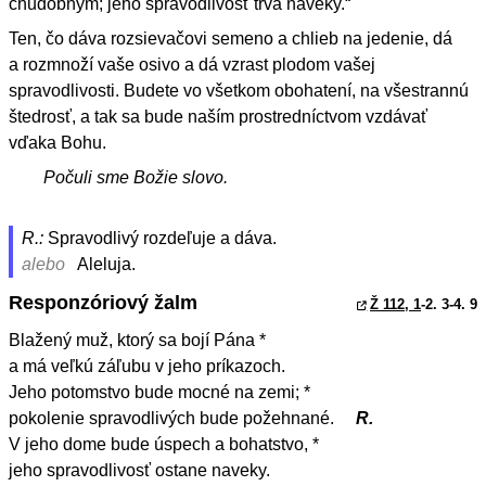
chudobným; jeho spravodlivosť trvá naveky.“
Ten, čo dáva rozsievačovi semeno a chlieb na jedenie, dá
a rozmnoží vaše osivo a dá vzrast plodom vašej
spravodlivosti. Budete vo všetkom obohatení, na všestrannú
štedrosť, a tak sa bude naším prostredníctvom vzdávať
vďaka Bohu.
Počuli sme Božie slovo.
R.:
Spravodlivý rozdeľuje a dáva.
alebo
Aleluja.
Responzóriový žalm
Ž 112, 1
-2. 3-4. 9
Blažený muž, ktorý sa bojí Pána *
a má veľkú záľubu v jeho príkazoch.
Jeho potomstvo bude mocné na zemi; *
pokolenie spravodlivých bude požehnané.
R.
V jeho dome bude úspech a bohatstvo, *
jeho spravodlivosť ostane naveky.