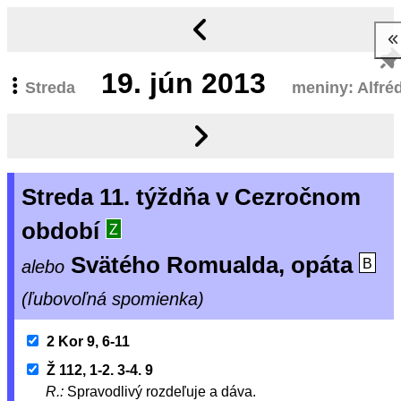
19.
jún 2013
Streda
meniny: Alfré
Streda 11. týždňa v Cezročnom
období
Z
Svätého Romualda, opáta
alebo
B
(ľubovoľná spomienka)
2 Kor 9, 6-11
Ž 112, 1-2. 3-4. 9
R.:
Spravodlivý rozdeľuje a dáva.