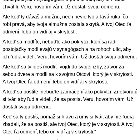
chválili. Veru, hovorím vám: Už dostali svoju odmenu.
Ale keď ty dávaš almužnu, nech nevie tvoja ľavá ruka, čo
robí pravá, aby tvoja almužna zostala skrytá. A tvoj Otec ťa
odmení, lebo on vidí aj v skrytosti.
A keď sa modlíte, nebuďte ako pokrytci, ktorí sa radi
postojačky modlievajú v synagógach a na rohoch ulíc, aby
ich ľudia videli. Veru, hovorím vám: Už dostali svoju odmenu.
Ale keď sa ty ideš modliť, vojdi do svojej izby, zatvor za
sebou dvere a modli sa k svojmu Otcovi, ktorý je v skrytosti.
A tvoj Otec ťa odmení, lebo on vidí aj v skrytosti.
A keď sa postíte, nebuďte zamračení ako pokrytci. Znetvorujú
si tvár, aby ľudia videli, že sa postia. Veru, hovorím vám: Už
dostali svoju odmenu.
Keď sa ty postíš, pomaž si hlavu a umy si tvár, aby nie ľudia
zbadali, že sa postíš, ale tvoj Otec, ktorý je v skrytosti. A tvoj
Otec ťa odmení, lebo on vidí aj v skrytosti.“