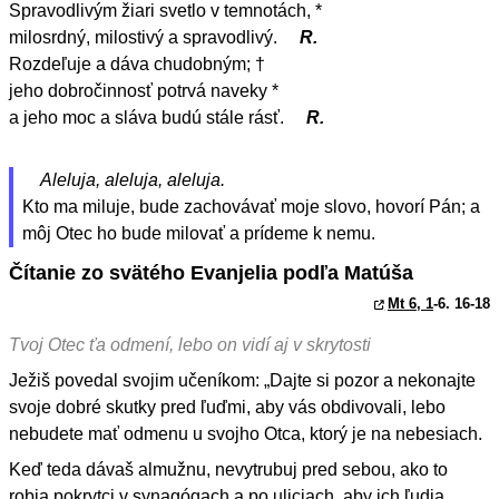
Spravodlivým žiari svetlo v temnotách, *
milosrdný, milostivý a spravodlivý.
R.
Rozdeľuje a dáva chudobným; †
jeho dobročinnosť potrvá naveky *
a jeho moc a sláva budú stále rásť.
R.
Aleluja, aleluja, aleluja.
Kto ma miluje, bude zachovávať moje slovo, hovorí Pán; a
môj Otec ho bude milovať a prídeme k nemu.
Čítanie zo svätého Evanjelia podľa Matúša
Mt 6, 1
-6. 16-18
Tvoj Otec ťa odmení, lebo on vidí aj v skrytosti
Ježiš povedal svojim učeníkom: „Dajte si pozor a nekonajte
svoje dobré skutky pred ľuďmi, aby vás obdivovali, lebo
nebudete mať odmenu u svojho Otca, ktorý je na nebesiach.
Keď teda dávaš almužnu, nevytrubuj pred sebou, ako to
robia pokrytci v synagógach a po uliciach, aby ich ľudia