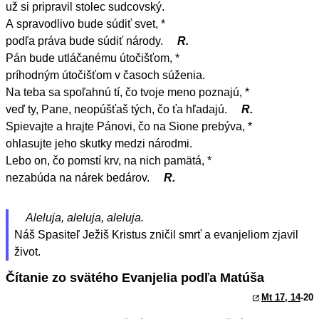
už si pripravil stolec sudcovský.
A spravodlivo bude súdiť svet, *
podľa práva bude súdiť národy.
R.
Pán bude utláčanému útočišťom, *
príhodným útočišťom v časoch súženia.
Na teba sa spoľahnú tí, čo tvoje meno poznajú, *
veď ty, Pane, neopúšťaš tých, čo ťa hľadajú.
R.
Spievajte a hrajte Pánovi, čo na Sione prebýva, *
ohlasujte jeho skutky medzi národmi.
Lebo on, čo pomstí krv, na nich pamätá, *
nezabúda na nárek bedárov.
R.
Aleluja, aleluja, aleluja.
Náš Spasiteľ Ježiš Kristus zničil smrť a evanjeliom zjavil
život.
Čítanie zo svätého Evanjelia podľa Matúša
Mt 17, 14
-20