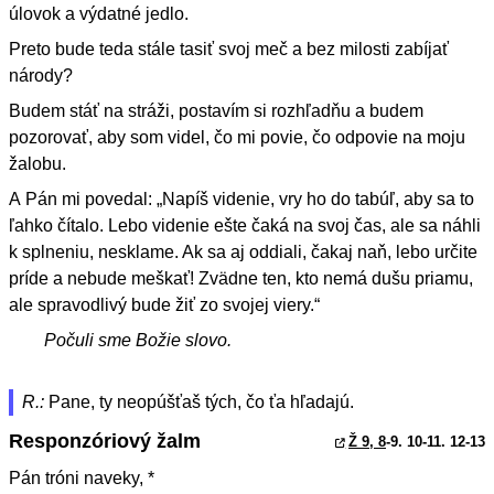
úlovok a výdatné jedlo.
Preto bude teda stále tasiť svoj meč a bez milosti zabíjať
národy?
Budem stáť na stráži, postavím si rozhľadňu a budem
pozorovať, aby som videl, čo mi povie, čo odpovie na moju
žalobu.
A Pán mi povedal: „Napíš videnie, vry ho do tabúľ, aby sa to
ľahko čítalo. Lebo videnie ešte čaká na svoj čas, ale sa náhli
k splneniu, nesklame. Ak sa aj oddiali, čakaj naň, lebo určite
príde a nebude meškať! Zvädne ten, kto nemá dušu priamu,
ale spravodlivý bude žiť zo svojej viery.“
Počuli sme Božie slovo.
R.:
Pane, ty neopúšťaš tých, čo ťa hľadajú.
Responzóriový žalm
Ž 9, 8
-9. 10-11. 12-13
Pán tróni naveky, *