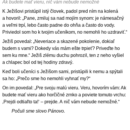
Ak budete mať vieru, nič vám nebude nemožné
K Ježišovi pristúpil istý človek, padol pred ním na kolená
a hovoril: „Pane, zmiluj sa nad mojím synom: je námesačný
a veľmi trpí, lebo často padne do ohňa a často do vody.
Priviedol som ho k tvojim učeníkom, no nemohli ho uzdraviť.“
Ježiš povedal: „Neveriace a skazené pokolenie, dokiaľ
budem s vami? Dokedy vás mám ešte trpieť? Priveďte ho
sem ku mne.“ Ježiš zlému duchu pohrozil, ten z neho vyšiel
a chlapec bol od tej hodiny zdravý.
Keď boli učeníci s Ježišom sami, pristúpili k nemu a spýtali
sa ho: „Prečo sme ho nemohli vyhnať my?“
On im povedal: „Pre svoju malú vieru. Veru, hovorím vám: Ak
budete mať vieru ako horčičné zrnko a poviete tomuto vrchu:
‚Prejdi odtiaľto ta!‘ – prejde. A nič vám nebude nemožné.“
Počuli sme slovo Pánovo.