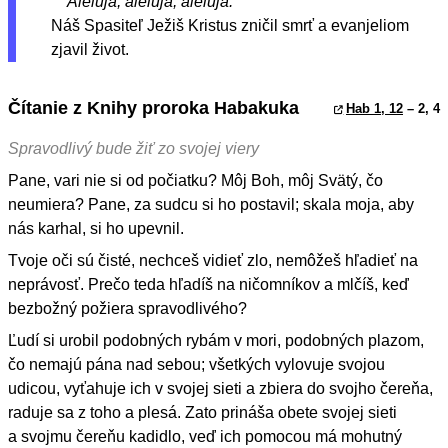
Aleluja, aleluja, aleluja.
Náš Spasiteľ Ježiš Kristus zničil smrť a evanjeliom
zjavil život.
Čítanie z Knihy proroka Habakuka
Hab 1, 12
– 2, 4
Spravodlivý bude žiť zo svojej viery
Pane, vari nie si od počiatku? Môj Boh, môj Svätý, čo
neumiera? Pane, za sudcu si ho postavil; skala moja, aby
nás karhal, si ho upevnil.
Tvoje oči sú čisté, nechceš vidieť zlo, nemôžeš hľadieť na
neprávosť. Prečo teda hľadíš na ničomníkov a mlčíš, keď
bezbožný požiera spravodlivého?
Ľudí si urobil podobných rybám v mori, podobných plazom,
čo nemajú pána nad sebou; všetkých vylovuje svojou
udicou, vyťahuje ich v svojej sieti a zbiera do svojho čereňa,
raduje sa z toho a plesá. Zato prináša obete svojej sieti
a svojmu čereňu kadidlo, veď ich pomocou má mohutný